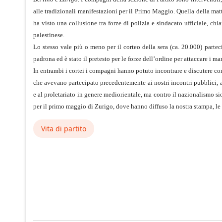
alle tradizionali manifestazioni per il Primo Maggio. Quella della matt
ha visto una collusione tra forze di polizia e sindacato ufficiale, ch
palestinese.
Lo stesso vale più o meno per il corteo della sera (ca. 20.000) partec
padrona ed è stato il pretesto per le forze dell’ordine per attaccare i
In entrambi i cortei i compagni hanno potuto incontrare e discutere c
che avevano partecipato precedentemente ai nostri incontri pubblici; a
e al proletariato in genere mediorientale, ma contro il nazionalismo si
per il primo maggio di Zurigo, dove hanno diffuso la nostra stampa, le 
Vita di partito