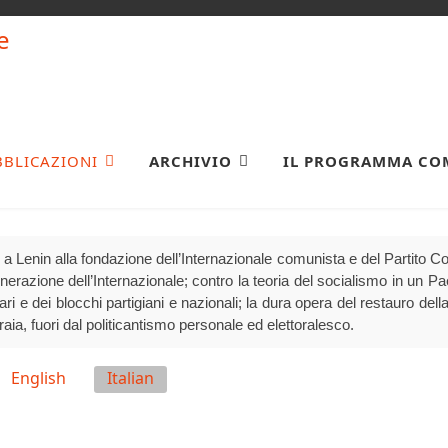
BBLICAZIONI
ARCHIVIO
IL PROGRAMMA CO
a Lenin alla fondazione dell’Internazionale comunista e del Partito 
generazione dell’Internazionale; contro la teoria del socialismo in un P
olari e dei blocchi partigiani e nazionali; la dura opera del restauro della
raia, fuori dal politicantismo personale ed elettoralesco.
English
Italian