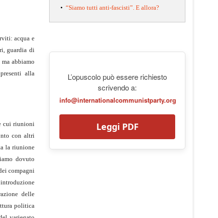
•
“Siamo tutti anti-fascisti”. E allora?
viti: acqua e
i, guardia di
i, ma abbiamo
presenti alla
L’opuscolo può essere richiesto
scrivendo a:
info@internationalcommunistparty.org
e cui riunioni
Leggi PDF
nto con altri
ta la riunione
bbiamo dovuto
 dei compagni
a introduzione
razione delle
ttura politica
 del variegato