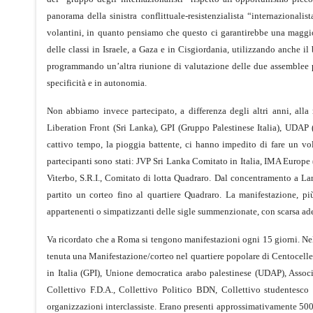
panorama della sinistra conflittuale-resistenzialista “internazional
volantini, in quanto pensiamo che questo ci garantirebbe una maggiore
delle classi in Israele, a Gaza e in Cisgiordania, utilizzando anche i
programmando un’altra riunione di valutazione delle due assemblee pre
specificità e in autonomia.
Non abbiamo invece partecipato, a differenza degli altri anni, alla
Liberation Front (Sri Lanka), GPI (Gruppo Palestinese Italia), UDA
cattivo tempo, la pioggia battente, ci hanno impedito di fare un 
partecipanti sono stati: JVP Sri Lanka Comitato in Italia, IMA Europe 
Viterbo, S.R.I., Comitato di lotta Quadraro. Dal concentramento a La
partito un corteo fino al quartiere Quadraro. La manifestazione, pi
appartenenti o simpatizzanti delle sigle summenzionate, con scarsa ades
Va ricordato che a Roma si tengono manifestazioni ogni 15 giorni. Nel
tenuta una Manifestazione/corteo nel quartiere popolare di Centocell
in Italia (GPI), Unione democratica arabo palestinese (UDAP), Associa
Collettivo F.D.A., Collettivo Politico BDN, Collettivo studentesc
organizzazioni interclassiste. Erano presenti approssimativamente 500 