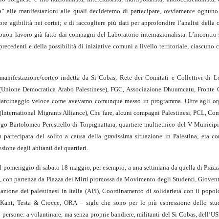
ista” alle manifestazioni alle quali decideremo di partecipare, ovviamente ognuno
 agibilità nei cortei; e di raccogliere più dati per approfondire l’analisi della
l buon lavoro già fatto dai compagni del Laboratorio internazionalista. L’incontro
cedenti e della possibilità di iniziative comuni a livello territoriale, ciascuno 
 manifestazione/corteo indetta da Si Cobas, Rete dei Comitati e Collettivi di Lo
P (Unione Democratica Arabo Palestinese), FGC, Associazione Dhuumcatu, Fronte 
volantinaggio veloce come avevamo comunque messo in programma. Oltre agli org
(International Migrants Alliance), Che fare, alcuni compagni Palestinesi, PCL, Com
rgo Bartolomeo Perestrello di Torpignattara, quartiere multietnico del V Municip
ù partecipata del solito a causa della gravissima situazione in Palestina, era c
ione degli abitanti dei quartieri.
 pomeriggio di sabato 18 maggio, per esempio, a una settimana da quella di Piazza 
e, con partenza da Piazza dei Mirti promossa da Movimento degli Studenti, Giovent
zione dei palestinesi in Italia (API), Coordinamento di solidarietà con il popolo
o Kant, Testa & Crocce, ORA – sigle che sono per lo più espressione dello st
persone: a volantinare, ma senza proprie bandiere, militanti del Si Cobas, dell’US