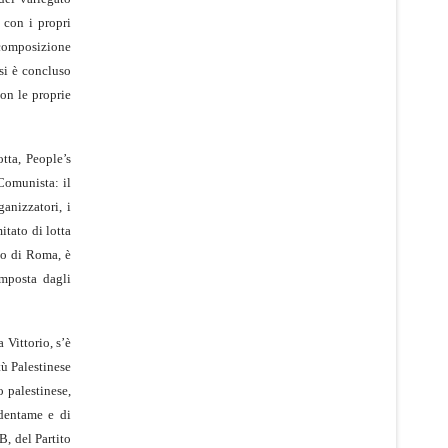
 con i propri
 composizione
 si è concluso
con le proprie
tta, People’s
Comunista: il
anizzatori, i
itato di lotta
io di Roma, è
omposta dagli
Vittorio, s’è
ù Palestinese
 palestinese,
udentame e di
B, del Partito