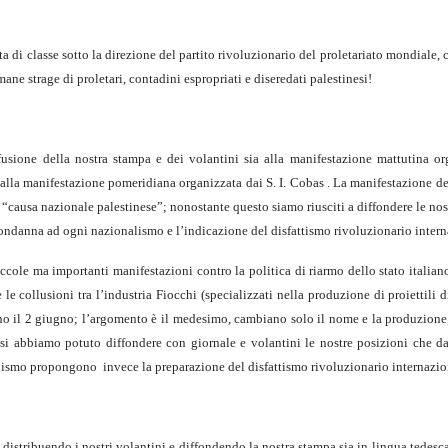
 di classe sotto la direzione del partito rivoluzionario del proletariato mondiale, c
ane strage di proletari, contadini espropriati e diseredati palestinesi!
fusione della nostra stampa e dei volantini sia alla manifestazione mattutina or
ia alla manifestazione pomeridiana organizzata dai S. I. Cobas . La manifestazione 
a “causa nazionale palestinese”; nonostante questo siamo riusciti a diffondere le nos
a condanna ad ogni nazionalismo e l’indicazione del disfattismo rivoluzionario intern
ole ma importanti manifestazioni contro la politica di riarmo dello stato italiano
le collusioni tra l’industria Fiocchi (specializzati nella produzione di proiettili d
ano il 2 giugno; l’argomento è il medesimo, cambiano solo il nome e la produzion
asi abbiamo potuto diffondere con giornale e volantini le nostre posizioni che d
ionismo propongono invece la preparazione del disfattismo rivoluzionario internazio
 distribuendo i nostri volantini e diffondendo la nostra stampa sia in lingua tedesca