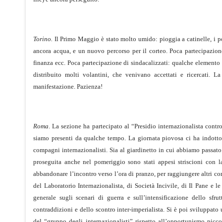
Torino.
Il Primo Maggio è stato molto umido: pioggia a catinelle, i p
ancora acqua, e un nuovo percorso per il corteo. Poca partecipazione
finanza ecc. Poca partecipazione di sindacalizzati: qualche elemento
distribuito molti volantini, che venivano accettati e ricercati.
manifestazione. Pazienza!
Roma
. La sezione ha partecipato al “Presidio internazionalista contro 
siamo presenti da qualche tempo. La giornata piovosa ci ha indotto 
compagni internazionalisti. Sia al giardinetto in cui abbiamo passato l
proseguita anche nel pomeriggio sono stati appesi striscioni con l
abbandonare l’incontro verso l’ora di pranzo, per raggiungere altri c
del Laboratorio Internazionalista, di Società Incivile, di Il Pane e 
generale sugli scenari di guerra e sull’intensificazione dello sf
contraddizioni e dello scontro inter-imperialista. Si è poi sviluppato
del “gruppo degli internazionalisti” rispetto all’opportunismo piccolo