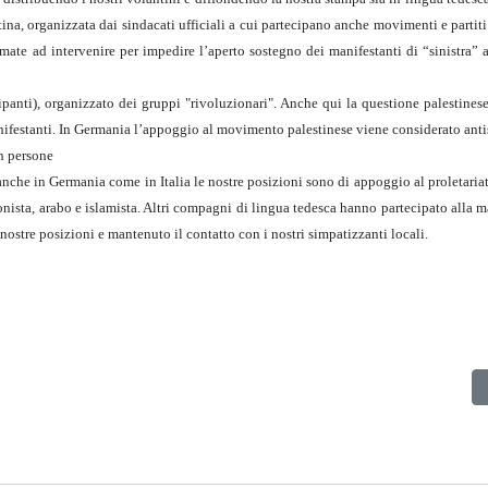
ina, organizzata dai sindacati ufficiali a cui partecipano anche movimenti e partiti 
iamate ad intervenire per impedire l’aperto sostegno dei manifestanti di “sinistra
ipanti), organizzato dei gruppi "rivoluzionari". Anche qui la questione palestinese
 manifestanti. In Germania l’appoggio al movimento palestinese viene considerato ant
on persone
nche in Germania come in Italia le nostre posizioni sono di appoggio al proletaria
onista, arabo e islamista. Altri compagni di lingua tedesca hanno partecipato alla 
nostre posizioni e mantenuto il contatto con i nostri simpatizzanti locali.