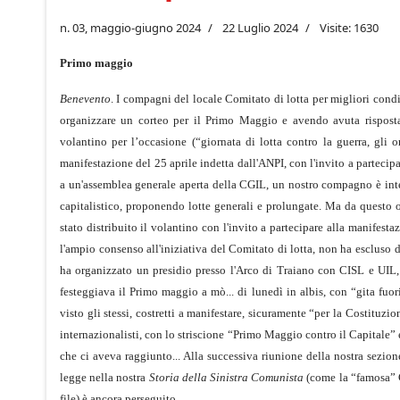
n. 03, maggio-giugno 2024
22 Luglio 2024
Visite: 1630
Primo maggio
Benevento
. I compagni del locale Comitato di lotta per migliori cond
organizzare un corteo per il Primo Maggio e avendo avuta rispost
volantino per l’occasione (“giornata di lotta contro la guerra, gli o
manifestazione del 25 aprile indetta dall'ANPI, con l'invito a partecip
a un'assemblea generale aperta della CGIL, un nostro compagno è inter
capitalistico, proponendo lotte generali e prolungate. Ma da questo o
stato distribuito il volantino con l'invito a partecipare alla manife
l'ampio consenso all'iniziativa del Comitato di lotta, non ha escluso
ha organizzato un presidio presso l'Arco di Traiano con CISL e UIL,
festeggiava il Primo maggio a mò... di lunedì in albis, con “gita fuor
visto gli stessi, costretti a manifestare, sicuramente “per la Costituzio
internazionalisti, con lo striscione “Primo Maggio contro il Capitale” 
che ci aveva raggiunto... Alla successiva riunione della nostra sezi
legge nella nostra
Storia della Sinistra Comunista
(come la “famosa” CG
file) è ancora perseguito.