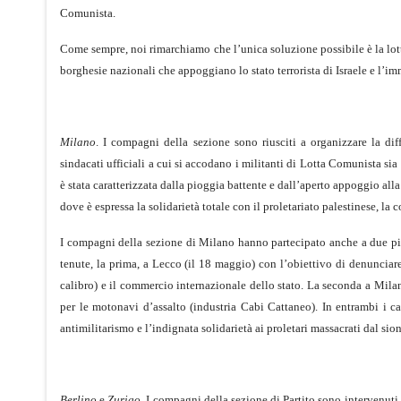
Comunista.
Come sempre, noi rimarchiamo che l’unica soluzione possibile è la lotta
borghesie nazionali che appoggiano lo stato terrorista di Israele e l’imm
Milano
. I compagni della sezione sono riusciti a organizzare la dif
sindacati ufficiali a cui si accodano i militanti di Lotta Comunista s
è stata caratterizzata dalla pioggia battente e dall’aperto appoggio all
dove è espressa la solidarietà totale con il proletariato palestinese, l
I compagni della sezione di Milano hanno partecipato anche a due picc
tenute, la prima, a Lecco (il 18 maggio) con l’obiettivo di denunciare 
calibro) e il commercio internazionale dello stato. La seconda a Mil
per le motonavi d’assalto (industria Cabi Cattaneo). In entrambi i c
antimilitarismo e l’indignata solidarietà ai proletari massacrati dal s
Berlino
e
Zurigo
. I compagni della sezione di Partito sono intervenuti,