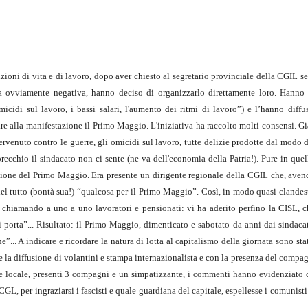
izioni di vita e di lavoro, dopo aver chiesto al segretario provinciale della CGIL 
a ovviamente negativa, hanno deciso di organizzarlo direttamente loro. Hanno
micidi sul lavoro, i bassi salari, l'aumento dei ritmi di lavoro”) e l’hanno diffu
are alla manifestazione il Primo Maggio. L'iniziativa ha raccolto molti consensi. Già
venuto contro le guerre, gli omicidi sul lavoro, tutte delizie prodotte dal modo 
recchio il sindacato non ci sente (ne va dell'economia della Patria!). Pure in que
stazione del Primo Maggio. Era presente un dirigente regionale della CGIL che, ave
 del tutto (bontà sua!) “qualcosa per il Primo Maggio”. Così, in modo quasi clande
 chiamando a uno a uno lavoratori e pensionati: vi ha aderito perfino la CISL, 
i porta”... Risultato: il Primo Maggio, dimenticato e sabotato da anni dai sindacat
ne”... A indicare e ricordare la natura di lotta al capitalismo della giornata sono sta
e la diffusione di volantini e stampa internazionalista e con la presenza del compa
one locale, presenti 3 compagni e un simpatizzante, i commenti hanno evidenziato 
L, per ingraziarsi i fascisti e quale guardiana del capitale, espellesse i comunisti