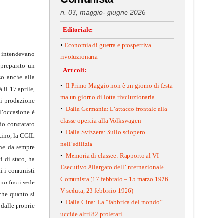
n. 03, maggio- giugno 2026
Editoriale:
•
Economia di guerra e prospettiva
se intendevano
rivoluzionaria
 preparato un
Articoli:
so anche alla
•
Il Primo Maggio non è un giorno di festa
 il 17 aprile,
ma un giorno di lotta rivoluzionaria
di produzione
•
Dalla Germania: L’attacco frontale alla
ll’occasione è
classe operaia alla Volkswagen
ndo constatato
•
Dalla Svizzera: Sullo sciopero
stino, la CGIL
nell’edilizia
che da sempre
•
Memoria di classee: Rapporto al VI
i di stato, ha
Esecutivo Allargato dell’Internazionale
ti i comunisti
Comunista (17 febbraio – 15 marzo 1926.
gno fuori sede
V seduta, 23 febbraio 1926)
che quanto si
•
Dalla Cina: La “fabbrica del mondo”
 dalle proprie
uccide altri 82 proletari