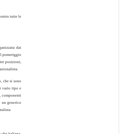
ontro tutte le
ganizzata dai
del pomeriggio
tre posizioni,
azionalista.
, che si sono
i vario tipo e
e, componenti
a un generico
nalista.
 che italiana,