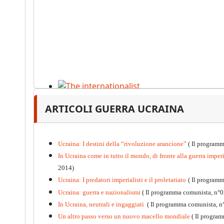
The internationalist
ARTICOLI GUERRA UCRAINA
PDF
n
.12
, 2026
Ucraina: I destini della “rivoluzione arancione”
( Il programm
In Ucraina come in tutto il mondo, di fronte alla guerra imperia
2014)
Ucraina: I predatori imperialisti e il proletariato
( Il program
Ucraina: guerra e nazionalismi
( Il programma comunista, n°0
In Ucraina, neutrali e ingaggiati
( Il programma comunista, n
Un altro passo verso un nuovo macello mondiale
( Il progra