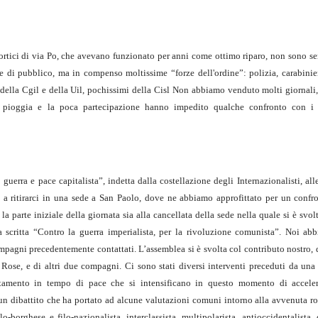
ortici di via Po, che avevano funzionato per anni come ottimo riparo, non sono ser
 di pubblico, ma in compenso moltissime “forze dell'ordine”: polizia, carabinier
 della Cgil e della Uil, pochissimi della Cisl Non abbiamo venduto molti giornal
 La pioggia e la poca partecipazione hanno impedito qualche confronto con i 
guerra e pace capitalista”, indetta dalla costellazione degli Internazionalisti, all
a ritirarci in una sede a San Paolo, dove ne abbiamo approfittato per un confro
a parte iniziale della giornata sia alla cancellata della sede nella quale si è svol
a scritta “Contro la guerra imperialista, per la rivoluzione comunista”. Noi a
ompagni precedentemente contattati. L’assemblea si è svolta col contributo nostro,
le Rose, e di altri due compagni. Ci sono stati diversi interventi preceduti da un
ruttamento in tempo di pace che si intensificano in questo momento di accele
 un dibattito che ha portato ad alcune valutazioni comuni intorno alla avvenuta ro
-borghese e filo-nazionalista, interclassista, multipolarista, antioccidentalista,