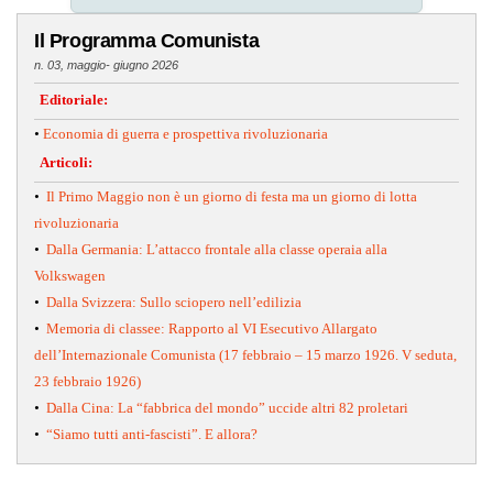
Il Programma Comunista
n. 03, maggio- giugno 2026
Editoriale:
•
Economia di guerra e prospettiva rivoluzionaria
Articoli:
•
Il Primo Maggio non è un giorno di festa ma un giorno di lotta
rivoluzionaria
•
Dalla Germania: L’attacco frontale alla classe operaia alla
Volkswagen
•
Dalla Svizzera: Sullo sciopero nell’edilizia
•
Memoria di classee: Rapporto al VI Esecutivo Allargato
dell’Internazionale Comunista (17 febbraio – 15 marzo 1926. V seduta,
23 febbraio 1926)
•
Dalla Cina: La “fabbrica del mondo” uccide altri 82 proletari
•
“Siamo tutti anti-fascisti”. E allora?