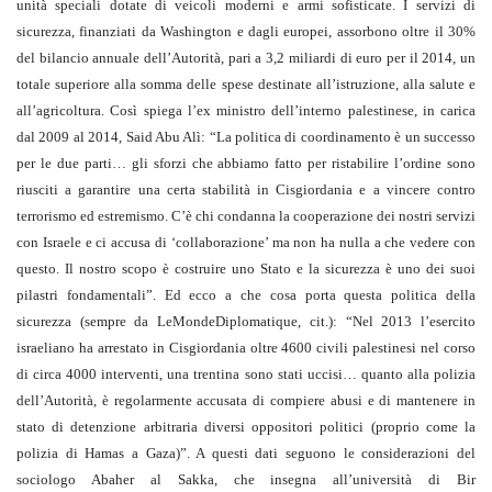
unità speciali dotate di veicoli moderni e armi sofisticate. I servizi di
sicurezza, finanziati da Washington e dagli europei, assorbono oltre il 30%
del bilancio annuale dell’Autorità, pari a 3,2 miliardi di euro per il 2014, un
totale superiore alla somma delle spese destinate all’istruzione, alla salute e
all’agricoltura. Così spiega l’ex ministro dell’interno palestinese, in carica
dal 2009 al 2014, Said Abu Alì: “La politica di coordinamento è un successo
per le due parti… gli sforzi che abbiamo fatto per ristabilire l’ordine sono
riusciti a garantire una certa stabilità in Cisgiordania e a vincere contro
terrorismo ed estremismo. C’è chi condanna la cooperazione dei nostri servizi
con Israele e ci accusa di ‘collaborazione’ ma non ha nulla a che vedere con
questo. Il nostro scopo è costruire uno Stato e la sicurezza è uno dei suoi
pilastri fondamentali”. Ed ecco a che cosa porta questa politica della
sicurezza (sempre da LeMondeDiplomatique, cit.): “Nel 2013 l’esercito
israeliano ha arrestato in Cisgiordania oltre 4600 civili palestinesi nel corso
di circa 4000 interventi, una trentina sono stati uccisi… quanto alla polizia
dell’Autorità, è regolarmente accusata di compiere abusi e di mantenere in
stato di detenzione arbitraria diversi oppositori politici (proprio come la
polizia di Hamas a Gaza)”. A questi dati seguono le considerazioni del
sociologo Abaher al Sakka, che insegna all’università di Bir