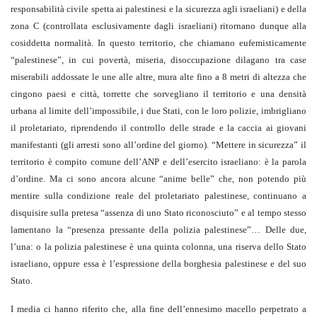
responsabilità civile spetta ai palestinesi e la sicurezza agli israeliani) e della
zona C (controllata esclusivamente dagli israeliani) ritornano dunque alla
cosiddetta normalità. In questo territorio, che chiamano eufemisticamente
“palestinese”, in cui povertà, miseria, disoccupazione dilagano tra case
miserabili addossate le une alle altre, mura alte fino a 8 metri di altezza che
cingono paesi e città, torrette che sorvegliano il territorio e una densità
urbana al limite dell’impossibile, i due Stati, con le loro polizie, imbrigliano
il proletariato, riprendendo il controllo delle strade e la caccia ai giovani
manifestanti (gli arresti sono all’ordine del giorno). “Mettere in sicurezza” il
territorio è compito comune dell’ANP e dell’esercito israeliano: è la parola
d’ordine. Ma ci sono ancora alcune “anime belle” che, non potendo più
mentire sulla condizione reale del proletariato palestinese, continuano a
disquisire sulla pretesa “assenza di uno Stato riconosciuto” e al tempo stesso
lamentano la “presenza pressante della polizia palestinese”… Delle due,
l’una: o la polizia palestinese è una quinta colonna, una riserva dello Stato
israeliano, oppure essa è l’espressione della borghesia palestinese e del suo
Stato.
I media ci hanno riferito che, alla fine dell’ennesimo macello perpetrato a