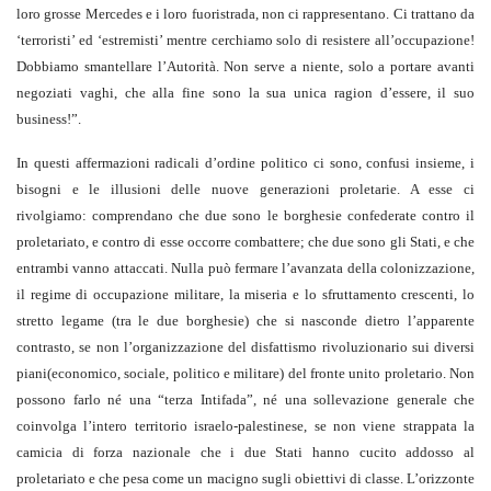
loro grosse Mercedes e i loro fuoristrada, non ci rappresentano. Ci trattano da
‘terroristi’ ed ‘estremisti’ mentre cerchiamo solo di resistere all’occupazione!
Dobbiamo smantellare l’Autorità. Non serve a niente, solo a portare avanti
negoziati vaghi, che alla fine sono la sua unica ragion d’essere, il suo
business!”.
In questi affermazioni radicali d’ordine politico ci sono, confusi insieme, i
bisogni e le illusioni delle nuove generazioni proletarie. A esse ci
rivolgiamo: comprendano che due sono le borghesie confederate contro il
proletariato, e contro di esse occorre combattere; che due sono gli Stati, e che
entrambi vanno attaccati. Nulla può fermare l’avanzata della colonizzazione,
il regime di occupazione militare, la miseria e lo sfruttamento crescenti, lo
stretto legame (tra le due borghesie) che si nasconde dietro l’apparente
contrasto, se non l’organizzazione del disfattismo rivoluzionario sui diversi
piani(economico, sociale, politico e militare) del fronte unito proletario. Non
possono farlo né una “terza Intifada”, né una sollevazione generale che
coinvolga l’intero territorio israelo-palestinese, se non viene strappata la
camicia di forza nazionale che i due Stati hanno cucito addosso al
proletariato e che pesa come un macigno sugli obiettivi di classe. L’orizzonte