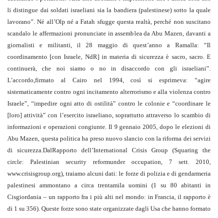
li distingue dai soldati israeliani sia la bandiera (palestinese) sotto la quale
lavorano”. Né all’Olp né a Fatah sfugge questa realtà, perché non suscitano
scandalo le affermazioni pronunciate in assemblea da Abu Mazen, davanti a
giornalisti e militanti, il 28 maggio di quest’anno a Ramalla: “Il
coordinamento [con Israele, NdR] in materia di sicurezza è sacro, sacro. E
continuerà, che noi siamo o no in disaccordo con gli israeliani”.
L’accordo,firmato al Cairo nel 1994, così si esprimeva: “agire
sistematicamente contro ogni incitamento alterrorismo e alla violenza contro
Israele”, “impedire ogni atto di ostilità” contro le colonie e “coordinare le
[loro] attività” con l’esercito israeliano, soprattutto attraverso lo scambio di
informazioni e operazioni congiunte. Il 9 gennaio 2005, dopo le elezioni di
Abu Mazen, questa politica ha preso nuovo slancio con la riforma dei servizi
di sicurezza.DalRapporto dell’International Crisis Group (Squaring the
circle: Palestinian security reformunder occupation, 7 sett. 2010,
www.crisisgroup.org), traiamo alcuni dati: le forze di polizia e di gendarmeria
palestinesi ammontano a circa trentamila uomini (1 su 80 abitanti in
Cisgiordania – un rapporto fra i più alti nel mondo: in Francia, il rapporto è
di 1 su 356). Queste forze sono state organizzate dagli Usa che hanno formato