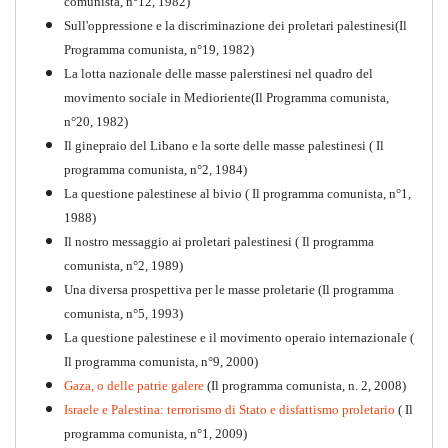
comunista, n°12, 1982)
Sull'oppressione e la discriminazione dei proletari palestinesi(Il
Programma comunista, n°19, 1982)
La lotta nazionale delle masse palerstinesi nel quadro del
movimento sociale in Medioriente(Il Programma comunista,
1917-2017 Ieri Oggi Domani
n°20, 1982)
Il ginepraio del Libano e la sorte delle masse palestinesi ( Il
Quaderno n°9
PDF
programma comunista, n°2, 1984)
La questione palestinese al bivio ( Il programma comunista, n°1,
1988)
Il nostro messaggio ai proletari palestinesi ( Il programma
comunista, n°2, 1989)
Una diversa prospettiva per le masse proletarie (Il programma
comunista, n°5, 1993)
La questione palestinese e il movimento operaio internazionale (
Il programma comunista, n°9, 2000)
Gaza, o delle patrie galere
(Il programma comunista, n. 2, 2008)
Israele e Palestina: terrorismo di Stato e disfattismo proletario
( Il
programma comunista, n°1, 2009)