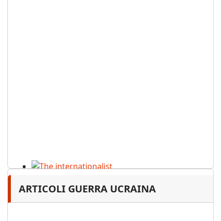
The internationalist
ARTICOLI GUERRA UCRAINA
PDF
n
.12
, 2026