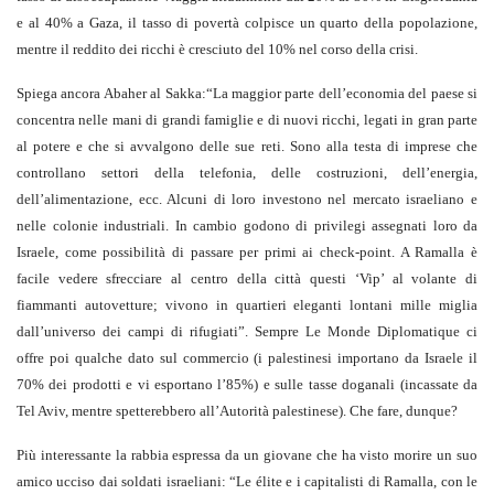
e al 40% a Gaza, il tasso di povertà colpisce un quarto della popolazione,
mentre il reddito dei ricchi è cresciuto del 10% nel corso della crisi.
Spiega ancora Abaher al Sakka:“La maggior parte dell’economia del paese si
concentra nelle mani di grandi famiglie e di nuovi ricchi, legati in gran parte
al potere e che si avvalgono delle sue reti. Sono alla testa di imprese che
controllano settori della telefonia, delle costruzioni, dell’energia,
dell’alimentazione, ecc. Alcuni di loro investono nel mercato israeliano e
nelle colonie industriali. In cambio godono di privilegi assegnati loro da
Israele, come possibilità di passare per primi ai check-point. A Ramalla è
facile vedere sfrecciare al centro della città questi ‘Vip’ al volante di
fiammanti autovetture; vivono in quartieri eleganti lontani mille miglia
dall’universo dei campi di rifugiati”. Sempre Le Monde Diplomatique ci
offre poi qualche dato sul commercio (i palestinesi importano da Israele il
70% dei prodotti e vi esportano l’85%) e sulle tasse doganali (incassate da
Tel Aviv, mentre spetterebbero all’Autorità palestinese). Che fare, dunque?
Più interessante la rabbia espressa da un giovane che ha visto morire un suo
amico ucciso dai soldati israeliani: “Le élite e i capitalisti di Ramalla, con le