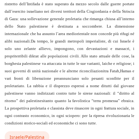
ristretto dell’Intifada è stato superato da mezzo secolo dalle guerre portate
dall’esercito israeliano nei diversi territori della Cisgiordania e della Striscia
di Gaza: una sollevazione generale proletaria che rimanga chiusa all’interno
dello Stato palestinese è destinata a soccombere. La dimensione
internazionale che ha assunto l’area mediorientale non concede più rifugi né
alibi nazionali.Da tempo, le grandi metropoli imperialiste, di cui Israele è
solo uno zelante allievo, impongono, con devastazioni e massacri, i
propriterribili diktat alle popolazioni civili. Allo stato attuale delle cose, la
borghesia palestinese va attaccata in tutte le sue varianti, laiche e religiose; i
suoi governi di unità nazionale e le alterne riconciliazionitra Fatah,Hamas e
vari fronti di liberazione preannunciano solo pesanti sconfitte per il
proletariato. La rabbia e il disprezzo espressi a nome ditutti dal giovane
palestinese vanno indirizzati contro tutte le sirene nazionali: il “diritto al
ritorno” dei palestinesitanto quanto la favolistica “terra promessa” ebraica.
La prospettiva proletaria e classista deve rinascere in ogni frattura sociale, in
ogni contrasto economico, in ogni sciopero: per la ripresa rivoluzionaria le
condizioni storico-sociali ed economiche ci sono tutte.
Israele/Palestina