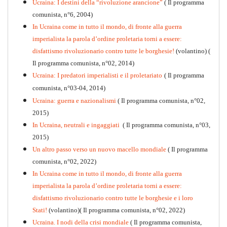
Ucraina: I destini della “rivoluzione arancione”
( Il programma
comunista, n°6, 2004)
In Ucraina come in tutto il mondo, di fronte alla guerra
imperialista la parola d’ordine proletaria torni a essere:
disfattismo rivoluzionario contro tutte le borghesie!
(volantino)
(
Il programma comunista, n°02, 2014)
Ucraina: I predatori imperialisti e il proletariato
( Il programma
comunista, n°03-04, 2014)
Ucraina: guerra e nazionalismi
( Il programma comunista, n°02,
2015)
In Ucraina, neutrali e ingaggiati
( Il programma comunista, n°03,
2015)
Un altro passo verso un nuovo macello mondiale
( Il programma
Kommunistisches Programm
comunista, n°02, 2022)
PDF
n°10 - 2026
In Ucraina come in tutto il mondo, di fronte alla guerra
imperialista la parola d’ordine proletaria torni a essere:
disfattismo rivoluzionario contro tutte le borghesie e i loro
Stati!
(volantino)( Il programma comunista, n°02, 2022)
Ucraina. I nodi della crisi mondiale
( Il programma comunista,