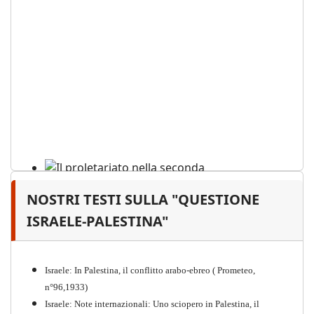
NOSTRI TESTI SULLA "QUESTIONE
Il proletariato nella seconda
guerra mondiale e nella
ISRAELE-PALESTINA"
"Resistenza" antifascista
PDF
Quaderno n°4 (nuova edizione 2021)
Israele: In Palestina, il conflitto arabo-ebreo ( Prometeo,
n°96,1933)
Israele: Note internazionali: Uno sciopero in Palestina, il