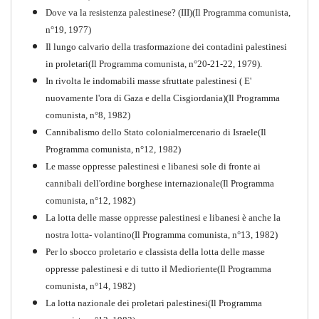
Dove va la resistenza palestinese? (III)(Il Programma comunista,
n°19, 1977)
Il lungo calvario della trasformazione dei contadini palestinesi
in proletari(Il Programma comunista, n°20-21-22, 1979).
In rivolta le indomabili masse sfruttate palestinesi ( E'
nuovamente l'ora di Gaza e della Cisgiordania)(Il Programma
comunista, n°8, 1982)
Cannibalismo dello Stato colonialmercenario di Israele(Il
Perchè la Russia non era
Programma comunista, n°12, 1982)
comunista
Le masse oppresse palestinesi e libanesi sole di fronte ai
PDF
Quaderno n°10
cannibali dell'ordine borghese internazionale(Il Programma
comunista, n°12, 1982)
La lotta delle masse oppresse palestinesi e libanesi è anche la
nostra lotta- volantino(Il Programma comunista, n°13, 1982)
Per lo sbocco proletario e classista della lotta delle masse
oppresse palestinesi e di tutto il Medioriente(Il Programma
comunista, n°14, 1982)
La lotta nazionale dei proletari palestinesi(Il Programma