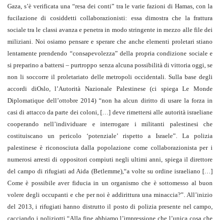
Gaza, s’è verificata una “resa dei conti” tra le varie fazioni di Hamas, con la
fucilazione di cosiddetti collaborazionisti: essa dimostra che la frattura
sociale tra le classi avanza e penetra in modo stringente in mezzo alle file dei
miliziani. Noi osiamo pensare e sperare che anche elementi proletari stiano
lentamente prendendo “consapevolezza” della propria condizione sociale e
si preparino a battersi – purtroppo senza alcuna possibilità di vittoria oggi, se
non li soccorre il proletariato delle metropoli occidentali. Sulla base degli
accordi diOslo, l’Autorità Nazionale Palestinese (ci spiega Le Monde
Diplomatique dell’ottobre 2014) “non ha alcun diritto di usare la forza in
casi di attacco da parte dei coloni, […] deve rimettersi alle autorità israeliane
cooperando nell’individuare e interrogare i militanti palestinesi che
costituiscano un pericolo ‘potenziale’ rispetto a Israele”. La polizia
palestinese è riconosciuta dalla popolazione come collaborazionista per i
numerosi arresti di oppositori compiuti negli ultimi anni, spiega il direttore
del campo di rifugiati ad Aida (Betlemme),“a volte su ordine israeliano […]
Come è possibile aver fiducia in un organismo che è sottomesso al buon
volere degli occupanti e che per noi è addirittura una minaccia?”. All’inizio
del 2013, i rifugiati hanno distrutto il posto di polizia presente nel campo,
cacciando i poliziotti.“Alla fine abbiamo l’impressione che l’unica cosa che