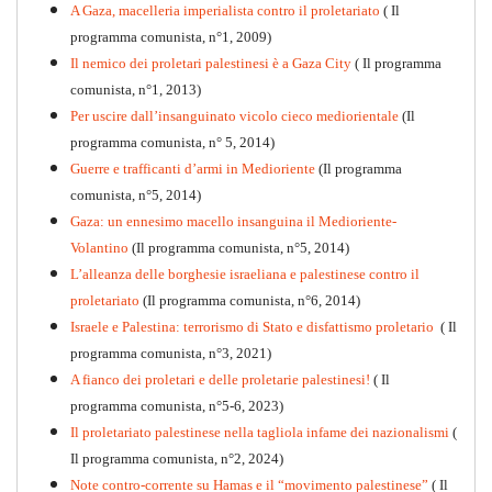
A Gaza, macelleria imperialista contro il proletariato
( Il
programma comunista, n°1, 2009)
Il nemico dei proletari palestinesi è a Gaza City
( Il programma
Per la difesa intransigente
comunista, n°1, 2013)
PDF
Per uscire dall’insanguinato vicolo cieco mediorientale
(Il
programma comunista, n° 5, 2014)
Guerre e trafficanti d’armi in Medioriente
(Il programma
comunista, n°5, 2014)
Gaza: un ennesimo macello insanguina il Medioriente-
Volantino
(Il programma comunista, n°5, 2014)
L’alleanza delle borghesie israeliana e palestinese contro il
proletariato
(Il programma comunista, n°6, 2014)
Israele e Palestina: terrorismo di Stato e disfattismo proletario
( Il
programma comunista, n°3, 2021)
A fianco dei proletari e delle proletarie palestinesi!
( Il
programma comunista, n°5-6, 2023)
Il proletariato palestinese nella tagliola infame dei nazionalismi
(
Il programma comunista, n°2, 2024)
Note contro-corrente su Hamas e il “movimento palestinese”
( Il