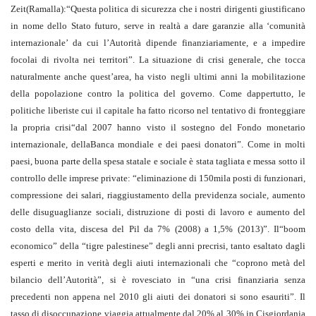
Zeit(Ramalla):“Questa politica di sicurezza che i nostri dirigenti giustificano
in nome dello Stato futuro, serve in realtà a dare garanzie alla ‘comunità
internazionale’ da cui l’Autorità dipende finanziariamente, e a impedire
focolai di rivolta nei territori”. La situazione di crisi generale, che tocca
naturalmente anche quest’area, ha visto negli ultimi anni la mobilitazione
della popolazione contro la politica del governo. Come dappertutto, le
politiche liberiste cui il capitale ha fatto ricorso nel tentativo di fronteggiare
la propria crisi“dal 2007 hanno visto il sostegno del Fondo monetario
internazionale, dellaBanca mondiale e dei paesi donatori”. Come in molti
paesi, buona parte della spesa statale e sociale è stata tagliata e messa sotto il
controllo delle imprese private: “eliminazione di 150mila posti di funzionari,
compressione dei salari, riaggiustamento della previdenza sociale, aumento
delle disuguaglianze sociali, distruzione di posti di lavoro e aumento del
costo della vita, discesa del Pil da 7% (2008) a 1,5% (2013)”. Il“boom
economico” della “tigre palestinese” degli anni precrisi, tanto esaltato dagli
esperti e merito in verità degli aiuti internazionali che “coprono metà del
bilancio dell’Autorità”, si è rovesciato in “una crisi finanziaria senza
precedenti non appena nel 2010 gli aiuti dei donatori si sono esauriti”. Il
tasso di disoccupazione viaggia attualmente dal 20% al 30% in Cisgiordania