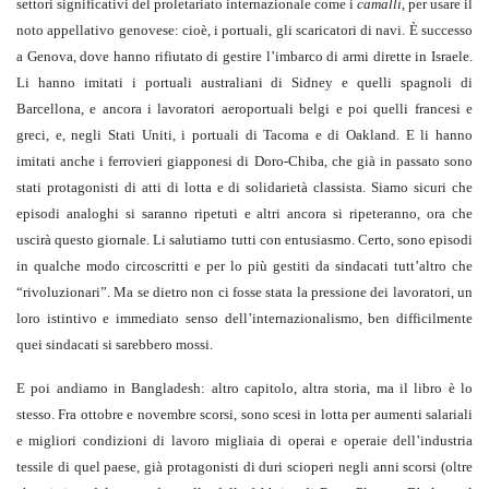
settori significativi del proletariato internazionale come i
camalli
, per usare il
noto appellativo genovese: cioè, i portuali, gli scaricatori di navi. È successo
a Genova, dove hanno rifiutato di gestire l’imbarco di armi dirette in Israele.
Li hanno imitati i portuali australiani di Sidney e quelli spagnoli di
Barcellona, e ancora i lavoratori aeroportuali belgi e poi quelli francesi e
greci, e, negli Stati Uniti, i portuali di Tacoma e di Oakland. E li hanno
imitati anche i ferrovieri giapponesi di Doro-Chiba, che già in passato sono
stati protagonisti di atti di lotta e di solidarietà classista. Siamo sicuri che
episodi analoghi si saranno ripetuti e altri ancora si ripeteranno, ora che
uscirà questo giornale. Li salutiamo tutti con entusiasmo. Certo, sono episodi
in qualche modo circoscritti e per lo più gestiti da sindacati tutt’altro che
“rivoluzionari”. Ma se dietro non ci fosse stata la pressione dei lavoratori, un
loro istintivo e immediato senso dell’internazionalismo, ben difficilmente
quei sindacati si sarebbero mossi.
E poi andiamo in Bangladesh: altro capitolo, altra storia, ma il libro è lo
stesso. Fra ottobre e novembre scorsi, sono scesi in lotta per aumenti salariali
e migliori condizioni di lavoro migliaia di operai e operaie dell’industria
tessile di quel paese, già protagonisti di duri scioperi negli anni scorsi (oltre