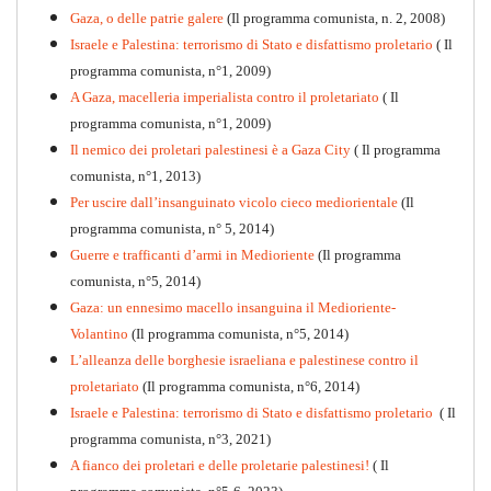
Gaza, o delle patrie galere
(Il programma comunista, n. 2, 2008)
Israele e Palestina: terrorismo di Stato e disfattismo proletario
( Il
programma comunista, n°1, 2009)
A Gaza, macelleria imperialista contro il proletariato
( Il
programma comunista, n°1, 2009)
Il nemico dei proletari palestinesi è a Gaza City
( Il programma
Per la difesa intransigente
comunista, n°1, 2013)
PDF
Per uscire dall’insanguinato vicolo cieco mediorientale
(Il
programma comunista, n° 5, 2014)
Guerre e trafficanti d’armi in Medioriente
(Il programma
comunista, n°5, 2014)
Gaza: un ennesimo macello insanguina il Medioriente-
Volantino
(Il programma comunista, n°5, 2014)
L’alleanza delle borghesie israeliana e palestinese contro il
proletariato
(Il programma comunista, n°6, 2014)
Israele e Palestina: terrorismo di Stato e disfattismo proletario
( Il
programma comunista, n°3, 2021)
A fianco dei proletari e delle proletarie palestinesi!
( Il