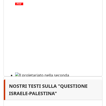
PDF
NOSTRI TESTI SULLA "QUESTIONE
Il proletariato nella seconda
guerra mondiale e nella
ISRAELE-PALESTINA"
"Resistenza" antifascista
PDF
Quaderno n°4 (nuova edizione 2021)