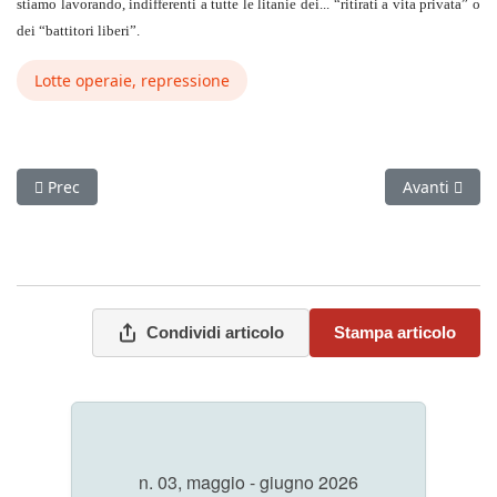
stiamo lavorando, indifferenti a tutte le litanie dei... “ritirati a vita privata” o
dei “battitori liberi”.
Lotte operaie, repressione
Articolo precedente: Vita di Partito
Articolo succ
Prec
Avanti
Condividi articolo
Stampa articolo
n. 03, maggio - giugno 2026