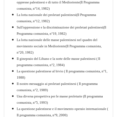
oppresse palestinesi e di tutto il Medioriente(Il Programma
comunista, n°14, 1982)
La lotta nazionale dei proletari palestinesi(Il Programma
comunista, n°12, 1982)
Sull'oppressione e la discriminazione dei proletari palestinesi(Il
Programma comunista, n°19, 1982)
La lotta nazionale delle masse palerstinesi nel quadro del
movimento sociale in Medioriente(Il Programma comunista,
1917-2017 Ieri Oggi Domani
n°20, 1982)
Il ginepraio del Libano e la sorte delle masse palestinesi ( Il
Quaderno n°9
PDF
programma comunista, n°2, 1984)
La questione palestinese al bivio ( Il programma comunista, n°1,
1988)
Il nostro messaggio ai proletari palestinesi ( Il programma
comunista, n°2, 1989)
Una diversa prospettiva per le masse proletarie (Il programma
comunista, n°5, 1993)
La questione palestinese e il movimento operaio internazionale (
Il programma comunista, n°9, 2000)