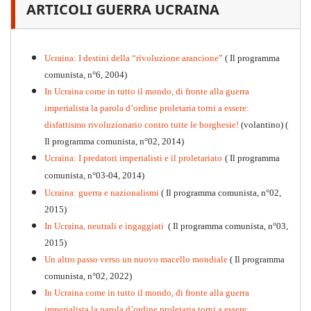
ARTICOLI GUERRA UCRAINA
PDF
n
.12
, 2026
Ucraina: I destini della “rivoluzione arancione”
( Il programma
comunista, n°6, 2004)
In Ucraina come in tutto il mondo, di fronte alla guerra
imperialista la parola d’ordine proletaria torni a essere:
disfattismo rivoluzionario contro tutte le borghesie!
(volantino)
(
Il programma comunista, n°02, 2014)
Ucraina: I predatori imperialisti e il proletariato
( Il programma
comunista, n°03-04, 2014)
Ucraina: guerra e nazionalismi
( Il programma comunista, n°02,
2015)
In Ucraina, neutrali e ingaggiati
( Il programma comunista, n°03,
2015)
Un altro passo verso un nuovo macello mondiale
( Il programma
Kommunistisches Programm
comunista, n°02, 2022)
PDF
n°10 - 2026
In Ucraina come in tutto il mondo, di fronte alla guerra
imperialista la parola d’ordine proletaria torni a essere: