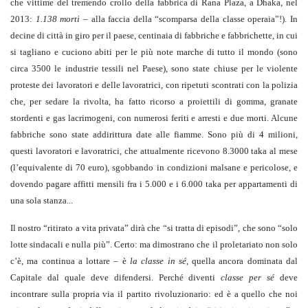
che vittime del tremendo crollo della fabbrica di Rana Plaza, a Dhaka, nel
2013:
1.138 morti
– alla faccia della “scomparsa della classe operaia”!). In
decine di città in giro per il paese, centinaia di fabbriche e fabbrichette, in cui
si tagliano e cuciono abiti per le più note marche di tutto il mondo (sono
circa 3500 le industrie tessili nel Paese), sono state chiuse per le violente
proteste dei lavoratori e delle lavoratrici, con ripetuti scontrati con la polizia
che, per sedare la rivolta, ha fatto ricorso a proiettili di gomma, granate
stordenti e gas lacrimogeni, con numerosi feriti e arresti e due morti. Alcune
fabbriche sono state addirittura date alle fiamme. Sono più di 4 milioni,
questi lavoratori e lavoratrici, che attualmente ricevono 8.3000 taka al mese
(l’equivalente di 70 euro), sgobbando in condizioni malsane e pericolose, e
dovendo pagare affitti mensili fra i 5.000 e i 6.000 taka per appartamenti di
una sola stanza...
Il nostro “ritirato a vita privata” dirà che “si tratta di episodi”, che sono “solo
lotte sindacali e nulla più”. Certo: ma dimostrano che il proletariato non solo
c’è, ma continua a lottare – è
la classe in sé
, quella ancora dominata dal
Capitale dal quale deve difendersi. Perché diventi
classe per sé
deve
incontrare sulla propria via il partito rivoluzionario: ed è a quello che noi