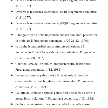
Dove va la resistenza palestinese? (I)(Il Programma comunista,
n°17, 1977)
Dove va la resistenza palestinese? (II)(Il Programma comunista,
n°18, 1977)
Dove va la resistenza palestinese? (III)(Il Programma comunista,
n°19, 1977)
Il lungo calvario della trasformazione dei contadini palestinesi
in proletari(Il Programma comunista, n°20-21-22, 1979).
In rivolta le indomabili masse sfruttate palestinesi ( E'
nuovamente l'ora di Gaza e della Cisgiordania)(Il Programma
comunista, n°8, 1982)
Cannibalismo dello Stato colonialmercenario di Israele(Il
Perchè la Russia non era
Programma comunista, n°12, 1982)
comunista
Le masse oppresse palestinesi e libanesi sole di fronte ai
PDF
Quaderno n°10
cannibali dell'ordine borghese internazionale(Il Programma
comunista, n°12, 1982)
La lotta delle masse oppresse palestinesi e libanesi è anche la
nostra lotta- volantino(Il Programma comunista, n°13, 1982)
Per lo sbocco proletario e classista della lotta delle masse