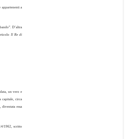
e appartenenti a
 bando”. D’altra
articolo
Il Re di
ndata, un vero e
 capitale, circa
 diventata essa
14/1962, scritto