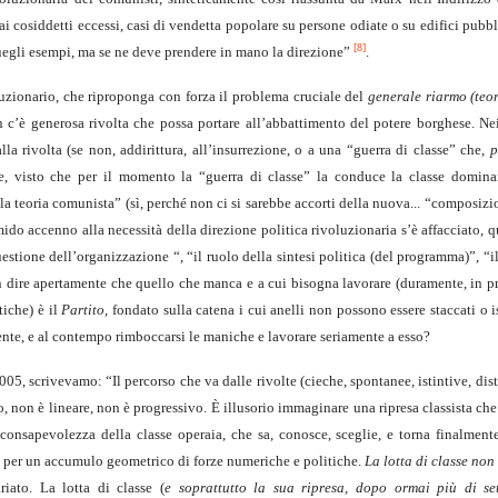
 cosiddetti eccessi, casi di vendetta popolare su persone odiate o su edifici pubbl
[8]
quegli esempi, ma se ne deve prendere in mano la direzione”
.
luzionario, che riproponga con forza il problema cruciale del
generale riarmo (teor
n c’è generosa rivolta che possa portare all’abbattimento del potere borghese. Nei
alla rivolta (se non, addirittura, all’insurrezione, o a una “guerra di classe” che,
p
e, visto che per il momento la “guerra di classe” la conduce la classe domin
e la teoria comunista” (sì, perché non ci si sarebbe accorti della nuova... “composizi
mido accenno alla necessità della direzione politica rivoluzionaria s’è affacciato, q
questione dell’organizzazione “, “il ruolo della sintesi politica (del programma)”, “
on dire apertamente che quello che manca e a cui bisogna lavorare (duramente, in p
tiche) è il
Partito
, fondato sulla catena i cui anelli non possono essere staccati o is
nte, e al contempo rimboccarsi le maniche e lavorare seriamente a esso?
05, scrivevamo: “Il percorso che va dalle rivolte (cieche, spontanee, istintive, dis
to, non è lineare, non è progressivo. È illusorio immaginare una ripresa classista che
consapevolezza della classe operaia, che sa, conosce, sceglie, e torna finalment
do per un accumulo geometrico di forze numeriche e politiche.
La lotta di classe non
riato. La lotta di classe (
e soprattutto la sua ripresa, dopo ormai più di se