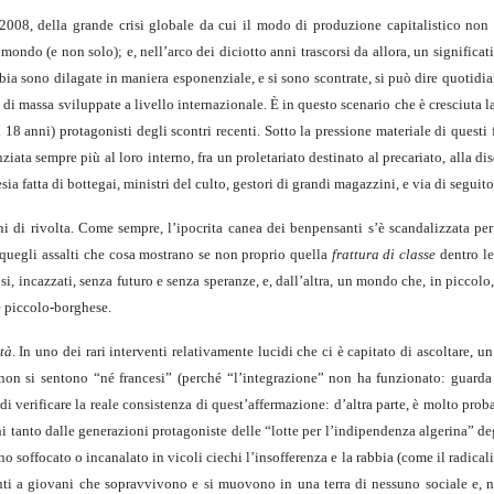
 2008, della grande crisi globale da cui il modo di produzione capitalistico non 
l mondo (e non solo); e, nell’arco dei diciotto anni trascorsi da allora, un significa
bbia sono dilagate in maniera esponenziale, e si sono scontrate, si può dire quotid
 di massa sviluppate a livello internazionale. È in questo scenario che è cresciuta 
 18 anni) protagonisti degli scontri recenti. Sotto la pressione materiale di questi fa
ziata sempre più al loro interno, fra un proletariato destinato al precariato, alla d
 fatta di bottegai, ministri del culto, gestori di grandi magazzini, e via di seguito
rni di rivolta. Come sempre, l’ipocrita canea dei benpensanti s’è scandalizzata per 
a quegli assalti che cosa mostrano se non proprio quella
frattura di classe
dentro l
si, incazzati, senza futuro e senza speranze, e, dall’altra, un mondo che, in piccol
 e piccolo-borghese.
tà
. In uno dei rari interventi relativamente lucidi che ci è capitato di ascoltare, u
on si sentono “né francesi” (perché “l’integrazione” non ha funzionato: guarda
di verificare la reale consistenza di quest’affermazione: d’altra parte, è molto prob
 tanto dalle generazioni protagoniste delle “lotte per l’indipendenza algerina” de
no soffocato o incanalato in vicoli ciechi l’insofferenza e la rabbia (come il radica
nti a giovani che sopravvivono e si muovono in una terra di nessuno sociale e, ne