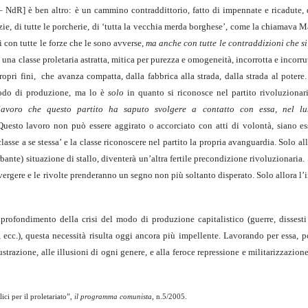
– NdR] è ben altro: è un cammino contraddittorio, fatto di impennate e ricadute, 
erzie, di tutte le porcherie, di ‘tutta la vecchia merda borghese’, come la chiamava M
i con tutte le forze che le sono avverse,
ma anche con tutte le contraddizioni che si
 una classe proletaria astratta, mitica per purezza e omogeneità, incorrotta e incorrut
ropri fini, che avanza compatta, dalla fabbrica alla strada, dalla strada al potere
modo di produzione, ma lo è
solo
in quanto si riconosce nel partito rivoluzionar
o lavoro che questo partito ha saputo svolgere a contatto con essa, nel l
Questo lavoro non può essere aggirato o accorciato con atti di volontà, siano es
 classe a se stessa’ e la classe riconoscere nel partito la propria avanguardia. Solo all
bante) situazione di stallo, diventerà un’altra fertile precondizione rivoluzionaria. 
rgere e le rivolte prenderanno un segno non più soltanto disperato. Solo allora l’
profondimento della crisi del modo di produzione capitalistico (guerre, dissest
, ecc.), questa necessità risulta oggi ancora più impellente. Lavorando per essa, 
rustrazione, alle illusioni di ogni genere, e alla feroce repressione e militarizzazione
ici per il proletariato”,
il programma comunista
, n.5/2005.