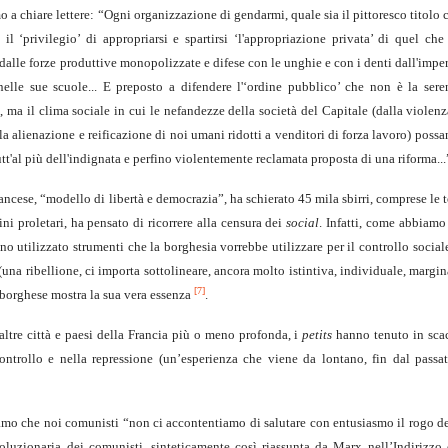
o a chiare lettere: “Ogni organizzazione di gendarmi, quale sia il pittoresco titolo 
 il ‘privilegio’ di appropriarsi e spartirsi ‘l'appropriazione privata’ di quel che
 dalle forze produttive monopolizzate e difese con le unghie e con i denti dall'impe
elle sue scuole... E preposto a difendere l'‘ordine pubblico’ che non è la seren
ma il clima sociale in cui le nefandezze della società del Capitale (dalla violenz
la alienazione e reificazione di noi umani ridotti a venditori di forza lavoro) poss
tutt'al più dell'indignata e perfino violentemente reclamata proposta di una riforma..
francese, “modello di libertà e democrazia”, ha schierato 45 mila sbirri, comprese le t
ni proletari, ha pensato di ricorrere alla censura dei
social
. Infatti, come abbiamo 
no utilizzato strumenti che la borghesia vorrebbe utilizzare per il controllo social
(una ribellione, ci importa sottolineare, ancora molto istintiva, individuale, marg
[7]
a borghese mostra la sua vera essenza
.
 altre città e paesi della Francia più o meno profonda, i
petits
hanno tenuto in sca
ontrollo e nella repressione (un’esperienza che viene da lontano, fin dal passat
mo che noi comunisti “non ci accontentiamo di salutare con entusiasmo il rogo de
voluzionaria dei comunisti, sinteticamente così riassunta da Marx nell’Indirizzo