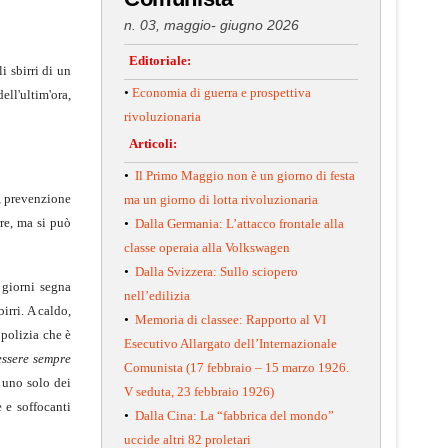
n. 03, maggio- giugno 2026
Editoriale:
i sbirri di un
•
Economia di guerra e prospettiva
ell'ultim'ora,
rivoluzionaria
Articoli:
•
Il Primo Maggio non è un giorno di festa
o, prevenzione
ma un giorno di lotta rivoluzionaria
re, ma si può
•
Dalla Germania: L’attacco frontale alla
classe operaia alla Volkswagen
•
Dalla Svizzera: Sullo sciopero
 giorni segna
nell’edilizia
irri. A caldo,
•
Memoria di classee: Rapporto al VI
 polizia che è
Esecutivo Allargato dell’Internazionale
ssere sempre
Comunista (17 febbraio – 15 marzo 1926.
 uno solo dei
V seduta, 23 febbraio 1926)
 e soffocanti
•
Dalla Cina: La “fabbrica del mondo”
uccide altri 82 proletari