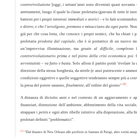
controrivoluzione
[oggi, i settant’anni sono diventati quasi novanta 
arretramenti, lungo il quale la classe proletaria (gravata di tutte le in
battersi per i propri interessi
immediati e storici
– e lo farà scontrandos
e dietro, e che l’avvolgono, premono e minacciano da ogni parte
. Non
già per che cosa lotta, che conosce i propri nemici, che ha chiari i p
proletaria
prodotta dal capitale
, che è sì portatrice di un nuovo 
un’improvvisa illuminazione, ma
grazie al difficile, compless
controrivoluzionario prima e nel pieno della crisi economica poi
. 
avventuristi –
va fatto e basta
. Solo allora il partito potrà ‘rivelare la
direzione della stessa borghesia, da sterile (e anzi putrescente e ammor
condizioni oggettive e quelle soggettive tenderanno sempre più a conve
[9]
la presa del potere saranno,
finalmente
, all’ordine del giorno”
.
A distanza di diciotto anni e nel contesto di un aggravamento e ap
finanziari, distruzione dell’ambiente, abbrutimento della vita sociale
strappare i
petits
e ogni altro ribelle istintivo alla disperazione, alla f
proletari definiti “problematici”.
[1]
“Dal disastro di New Orleans alle periferie in fiamme di Parigi, altre verità sempl