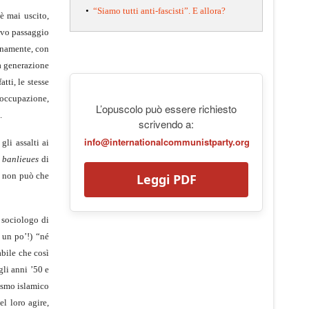
•
“Siamo tutti anti-fascisti”. E allora?
è mai uscito,
tivo passaggio
ianamente, con
la generazione
tti, le stesse
isoccupazione,
L’opuscolo può essere richiesto
.
scrivendo a:
info@internationalcommunistparty.org
gli assalti ai
e
banlieues
di
o, non può che
Leggi PDF
n sociologo di
 un po’!) “né
abile che così
gli anni ’50 e
lismo islamico
l loro agire,