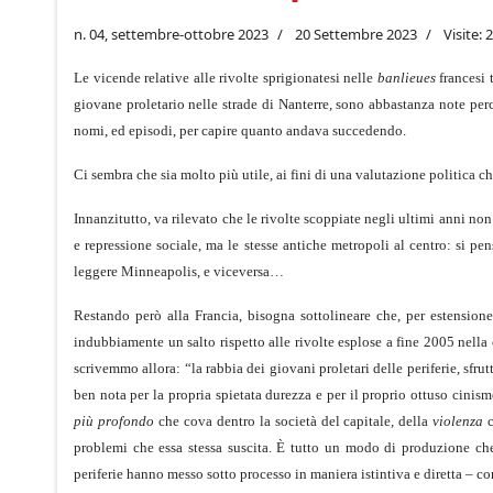
n. 04, settembre-ottobre 2023
20 Settembre 2023
Visite: 
Le vicende relative alle rivolte sprigionatesi nelle
banlieues
francesi 
giovane proletario nelle strade di Nanterre, sono abbastanza note perch
nomi, ed episodi, per capire quanto andava succedendo.
Ci sembra che sia molto più utile, ai fini di una valutazione politica ch
Innanzitutto, va rilevato che le rivolte scoppiate negli ultimi anni no
e repressione sociale, ma le stesse antiche metropoli al centro: si p
leggere Minneapolis, e viceversa…
Restando però alla Francia, bisogna sottolineare che, per estension
indubbiamente un salto rispetto alle rivolte esplose a fine 2005 nella c
scrivemmo allora: “la rabbia dei giovani proletari delle periferie, sfrut
ben nota per la propria spietata durezza e per il proprio ottuso cinis
più profondo
che cova dentro la società del capitale, della
violenza
problemi che essa stessa suscita. È tutto un modo di produzione che d
periferie hanno messo sotto processo in maniera istintiva e diretta – co