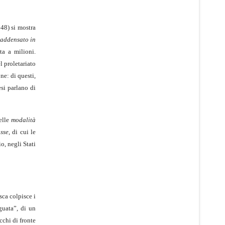
48) si mostra
 addensato in
ta a milioni.
l proletariato
ne: di questi,
esi parlano di
delle
modalità
asse
, di cui le
o, negli Stati
sca colpisce i
guata”, di un
cchi di fronte