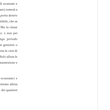
di avanzate e
arx) tornerà a
 porta dentro
tibile, che sa
. Ma la classe
io: e non per
ungo periodo
si generosi o
ora la crisi di
Solo allora le
insurrezione e
i economici e
potremo allora
 dei quartieri