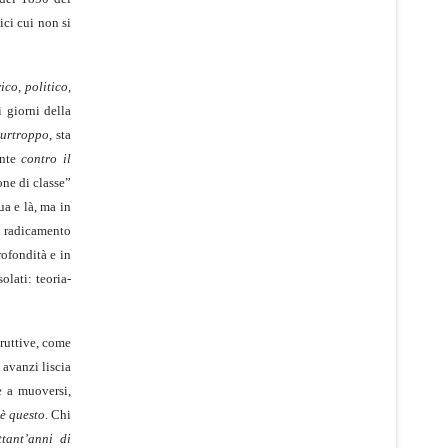
ici cui non si
ico, politico,
 giorni della
urtroppo
, sta
ante
contro il
one di classe”
ua e là, ma in
il radicamento
rofondità e in
olati: teoria-
truttive, come
 avanzi liscia
e a muoversi,
 è questo
. Chi
ttant’anni di