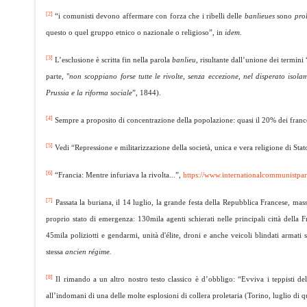
[2]
“i comunisti devono affermare con forza che i ribelli delle
banlieues
sono
prol
questo o quel gruppo etnico o nazionale o religioso”, in
idem
.
[3]
L’esclusione è scritta fin nella parola
banlieu,
risultante dall’unione dei termini
parte, "
non scoppiano forse tutte le rivolte, senza eccezione, nel disperato is
Prussia e la riforma sociale
”, 1844).
[4]
Sempre a proposito di concentrazione della popolazione: quasi il 20% dei frances
[5]
Vedi “Repressione e militarizzazione della società, unica e vera religione di Sta
[6]
“Francia: Mentre infuriava la rivolta...”,
https://www.internationalcommunistpart
[7]
Passata la buriana, il 14 luglio, la grande festa della Repubblica Francese, m
proprio stato di emergenza: 130mila agenti schierati nelle principali città della Fra
45mila poliziotti e gendarmi, unità d'élite, droni e anche veicoli blindati armati 
stessa
ancien régime.
[8]
Il rimando a un altro nostro testo classico è d’obbligo: “Evviva i teppisti del
all’indomani di una delle molte esplosioni di collera proletaria (Torino, luglio di 