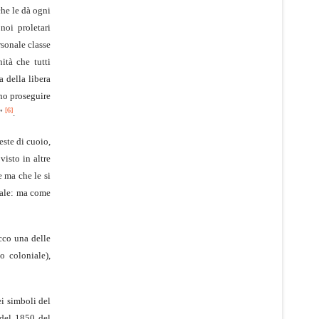
che le dà ogni
 noi proletari
rsonale classe
ità che tutti
a della libera
ano proseguire
[6]
.”
.
este di cuoio,
visto in altre
e ma che le si
inale: ma come
cco una delle
o coloniale),
i simboli del
 del 1850 del