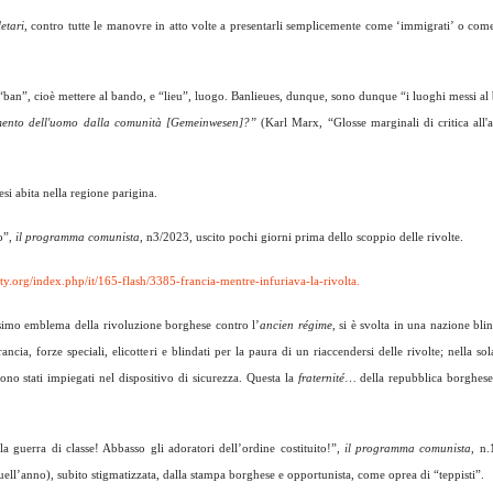
etari
, contro tutte le manovre in atto volte a presentarli semplicemente come ‘immigrati’ o com
 “ban”, cioè mettere al bando, e “lieu”, luogo. Banlieues, dunque, sono dunque “i luoghi messi al
olamento dell'uomo dalla comunità [Gemeinwesen]?”
(Karl Marx, “Glosse marginali di critica all'
i abita nella regione parigina.
to”,
il programma comunista
, n3/2023, uscito pochi giorni prima dello scoppio delle rivolte.
y.org/index.php/it/165-flash/3385-francia-mentre-infuriava-la-rivolta.
assimo emblema della rivoluzione borghese contro l’
ancien régime
, si è svolta in una nazione bli
ncia, forze speciali, elicotteri e blindati per la paura di un riaccendersi delle rivolte; nella sola
sono stati impiegati nel dispositivo di sicurezza. Questa la
fraternité
… della repubblica borghese,
la guerra di classe! Abbasso gli adoratori dell’ordine costituito!”,
il programma comunista
, n.
quell’anno), subito stigmatizzata, dalla stampa borghese e opportunista, come oprea di “teppisti”.