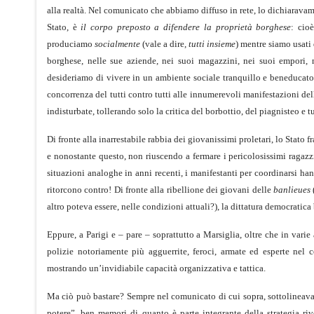
alla realtà. Nel comunicato che abbiamo diffuso in rete, lo dichiaravam
Stato, è
il corpo preposto a difendere la proprietà borghese
: cioè
produciamo
socialmente
(vale a dire,
tutti insieme
) mentre siamo usati
borghese, nelle sue aziende, nei suoi magazzini, nei suoi empori, n
desideriamo di vivere in un ambiente sociale tranquillo e beneducato, 
concorrenza del tutti contro tutti alle innumerevoli manifestazioni del
indisturbate, tollerando solo la critica del borbottio, del piagnisteo e 
Di fronte alla inarrestabile rabbia dei giovanissimi proletari, lo Stato 
e nonostante questo, non riuscendo a fermare i pericolosissimi ragazzi
situazioni analoghe in anni recenti, i manifestanti per coordinarsi han
ritorcono contro! Di fronte alla ribellione dei giovani delle
banlieues
altro poteva essere, nelle condizioni attuali?), la dittatura democratic
Eppure, a Parigi e – pare – soprattutto a Marsiglia, oltre che in varie
polizie notoriamente più agguerrite, feroci, armate ed esperte nel c
mostrando un’invidiabile capacità organizzativa e tattica.
Ma ciò può bastare? Sempre nel comunicato di cui sopra, sottolineava
potere”, ben memori di quanto è parte integrante della strategia ri