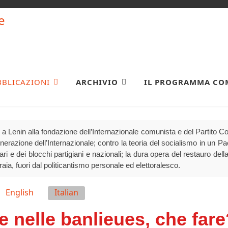
BBLICAZIONI
ARCHIVIO
IL PROGRAMMA CO
a Lenin alla fondazione dell’Internazionale comunista e del Partito 
generazione dell’Internazionale; contro la teoria del socialismo in un P
olari e dei blocchi partigiani e nazionali; la dura opera del restauro della
raia, fuori dal politicantismo personale ed elettoralesco.
English
Italian
te nelle banlieues, che far