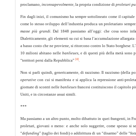
proclamano,
inconsapevolmente
, la propria condizione di
proletari pu
Fin dagli inizi, il comunismo ha sempre sottolineato come il capitale
come lo stesso sviluppo dell’industria produca un proletariato sempr
masse più grandi.
Dal 1848 passiamo all’oggi
:
che cosa sono infa
Dialetticamente, gli elementi su cui si basa l’accumulazione allargata d
a basso costo che ne proviene, si ritorcono contro lo Stato borghese. L
10 milioni abitano nelle
banlieues
, e di questi più della metà sono p
[4]
“territori persi dalla Repubblica”
.
Non si parli quindi, genericamente, di razzismo. Il razzismo (della pol
operative
con cui si manifesta e si applica la repressione anti-prolet
giornate di scontri nelle
banlieues
francesi costituiscono il capitolo pi
Uniti, e in circostanze assai simili.
***
Ma passiamo a un altro punto, molto dibattuto in quei frangenti, in Fra
proletari, giovani o meno: e anche solo suggerire, come spesso si se
“
defunding
” (taglio dei fondi) o addirittura di un “disarmo” delle “f