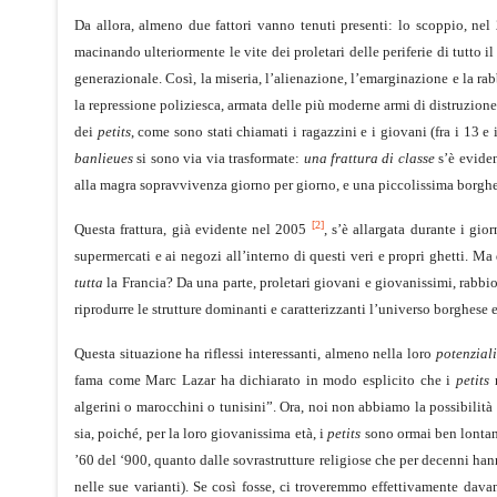
Da allora, almeno due fattori vanno tenuti presenti: lo scoppio, nel
macinando ulteriormente le vite dei proletari delle periferie di tutto i
generazionale. Così, la miseria, l’alienazione, l’emarginazione e la ra
la repressione poliziesca, armata delle più moderne armi di distruzione
dei
petits
, come sono stati chiamati i ragazzini e i giovani (fra i 13 e i
banlieues
si sono via via trasformate:
una frattura di classe
s’è eviden
alla magra sopravvivenza giorno per giorno, e una piccolissima borghesia
[2]
Questa frattura, già evidente nel 2005
, s’è allargata durante i gio
supermercati e ai negozi all’interno di questi veri e propri ghetti. M
tutta
la Francia? Da una parte, proletari giovani e giovanissimi, rabbio
riprodurre le strutture dominanti e caratterizzanti l’universo borghese
Questa situazione ha riflessi interessanti, almeno nella loro
potenziali
fama come Marc Lazar ha dichiarato in modo esplicito che i
petits
n
algerini o marocchini o tunisini”. Ora, noi non abbiamo la possibilità 
sia, poiché, per la loro giovanissima età, i
petits
sono ormai ben lontani
’60 del ‘900, quanto dalle sovrastrutture religiose che per decenni han
nelle sue varianti). Se così fosse, ci troveremmo effettivamente dava