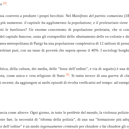
[3]
ri
.
 sia
costretto
a produrre i propri becchini. Nel
Manifesto del partito comunista
(18
e più numeroso:
il capitale ha agglomerato la popolazione
, e
il proletariato viene
tti le
banlieues
? Un enorme concentrato di popolazione proletaria, che si con
el capitale francese, ossia gli extraprofitti dello sfruttamento delle ex-colonie e de
’area metropolitana di Parigi ha una popolazione complessiva di 12 milioni di perso
roletari puri, con un tasso di povertà che supera spesso il 40%. I sociologi borgh
itica, della cultura, dei media, delle “forze dell’ordine”, e via di seguito) è una 
[5]
aria, come unica e vera religione di Stato
. Si tratta invece di una
guerra di cl
ù recente, da aggiungere ai molti episodi di rivolta verificatisi nel tempo: ad esempi
ncia come altrove. Ogni giorno, in tutte le periferie del mondo, la violenza polizie
nte fare, la necessità di “riforma della polizia”, di una sua “formazione più ade
orze dell’ordine” è un modo
ingenuamente criminale
per chiudere e far chiudere gli o