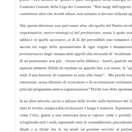
Comitato Centrale della Lega dei Comunisti: “Ben lungi dall'opporsi ai
connettono altro che ricordi odiosi, non soltanto si devono tollerare 
Ora, questa direzione non può essere altro che quella del Partito rivo
organizzativo, tattico-strategico) del proletariato
, senza il quale no
rabbia e in quelli successivi, al di là dei prevedibili inni romantici 
ancora nei sogni dello spontaneismo di ogni origine e diramazion
proletariato
) e degli immancabili appelli alla necessità di “ricalibrar
di un proletariato non più... chiuso nella fabbrica – bum!), qualche ti
maniera talmente flebile da risultare un appello fine a se stesso: la “
reale d’una frazione di comunisti in seno alla classe”... Ma perché n
estensione, senza illusioni di scorciatoie o di accelerazioni volontaris
principi-programma-tattica-organizzazione? Perché non dirlo apertame
In un altro articolo, uscito a ridosso delle rivolte nelle
banlieues
del 20
tutte le rivolte, sempre) alla rivoluzione è lungo e tortuoso. Soprattut
come l’olio, grazie a una rinnovata (non si capisce come e perché) 
sciogliendo tutti i nodi, superando tutte le contraddizioni, proceden
illude e si illude che lo sia rende un pessimo servizio al proleta