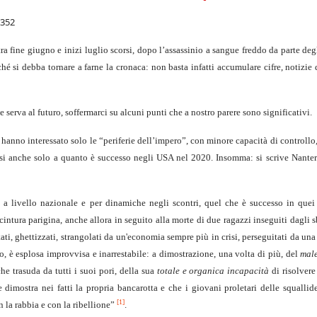
2352
tra fine giugno e inizi luglio scorsi, dopo l’assassinio a sangue freddo da parte degl
é si debba tornare a farne la cronaca: non basta infatti accumulare cifre, notizie d
e serva al futuro, soffermarci su alcuni punti che a nostro parere sono significativi.
n hanno interessato solo le “periferie dell’impero”, con minore capacità di controll
ensi anche solo a quanto è successo negli USA nel 2020. Insomma: si scrive Nanter
e a livello nazionale e per dinamiche negli scontri, quel che è successo in quei
intura parigina, anche allora in seguito alla morte di due ragazzi inseguiti dagli sb
tati, ghettizzati, strangolati da un'economia sempre più in crisi, perseguitati da una
mo, è esplosa improvvisa e inarrestabile: a dimostrazione, una volta di più, del
male
che trasuda da tutti i suoi pori, della sua
totale e organica incapacità
di risolvere
imostra nei fatti la propria bancarotta e che i giovani proletari delle squallide
[1]
n la rabbia e con la ribellione”
.