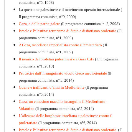
comunista, n°5, 1993)
La questione palestinese e il movimento operaio internazionale (
Il programma comunista, n°9, 2000)
Gaza, o delle patrie galere
(Il programma comunista, n. 2, 2008)
Israele e Palestina: terrorismo di Stato e disfattismo proletario
( Il
programma comunista, n°1, 2009)
A Gaza, macelleria imperialista contro il proletariato
( Il
programma comunista, n°1, 2009)
Il nemico dei proletari palestinesi è a Gaza City
( Il programma
Per la difesa intransigente
comunista, n°1, 2013)
PDF
Per uscire dall’insanguinato vicolo cieco mediorientale
(Il
programma comunista, n° 5, 2014)
Guerre e trafficanti d’armi in Medioriente
(Il programma
comunista, n°5, 2014)
Gaza: un ennesimo macello insanguina il Medioriente-
Volantino
(Il programma comunista, n°5, 2014)
L’alleanza delle borghesie israeliana e palestinese contro il
proletariato
(Il programma comunista, n°6, 2014)
Israele e Palestina: terrorismo di Stato e disfattismo proletario
( Il