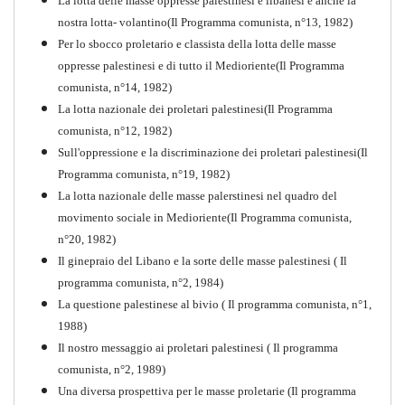
La lotta delle masse oppresse palestinesi e libanesi è anche la
nostra lotta- volantino(Il Programma comunista, n°13, 1982)
Per lo sbocco proletario e classista della lotta delle masse
oppresse palestinesi e di tutto il Medioriente(Il Programma
comunista, n°14, 1982)
La lotta nazionale dei proletari palestinesi(Il Programma
comunista, n°12, 1982)
Sull'oppressione e la discriminazione dei proletari palestinesi(Il
Programma comunista, n°19, 1982)
La lotta nazionale delle masse palerstinesi nel quadro del
movimento sociale in Medioriente(Il Programma comunista,
1917-2017 Ieri Oggi Domani
n°20, 1982)
Il ginepraio del Libano e la sorte delle masse palestinesi ( Il
Quaderno n°9
PDF
programma comunista, n°2, 1984)
La questione palestinese al bivio ( Il programma comunista, n°1,
1988)
Il nostro messaggio ai proletari palestinesi ( Il programma
comunista, n°2, 1989)
Una diversa prospettiva per le masse proletarie (Il programma