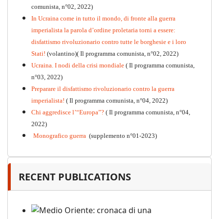
Kommunistisches Programm
comunista, n°02, 2022)
PDF
n°10 - 2026
In Ucraina come in tutto il mondo, di fronte alla guerra
imperialista la parola d’ordine proletaria torni a essere:
disfattismo rivoluzionario contro tutte le borghesie e i loro
Stati!
(volantino)( Il programma comunista, n°02, 2022)
Ucraina. I nodi della crisi mondiale
( Il programma comunista,
n°03, 2022)
Preparare il disfattismo rivoluzionario contro la guerra
imperialista!
( Il programma comunista, n°04, 2022)
Chi aggredisce l’“Europa”?
( Il programma comunista, n°04,
2022)
Monografico guerra
(supplemento n°01-2023)
RECENT PUBLICATIONS