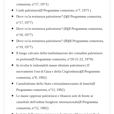
comunista, n°17, 1971)
Curdi palestinesi(Il Programma comunista, n°7, 1975 )
Dove va la resistenza palestinese? (I)(Il Programma comunista,
n°17, 1977)
Dove va la resistenza palestinese? (II)(Il Programma comunista,
n°18, 1977)
Dove va la resistenza palestinese? (III)(Il Programma comunista,
n°19, 1977)
Il lungo calvario della trasformazione dei contadini palestinesi
in proletari(Il Programma comunista, n°20-21-22, 1979).
In rivolta le indomabili masse sfruttate palestinesi ( E'
nuovamente l'ora di Gaza e della Cisgiordania)(Il Programma
comunista, n°8, 1982)
Cannibalismo dello Stato colonialmercenario di Israele(Il
Perchè la Russia non era
Programma comunista, n°12, 1982)
comunista
Le masse oppresse palestinesi e libanesi sole di fronte ai
PDF
Quaderno n°10
cannibali dell'ordine borghese internazionale(Il Programma
comunista, n°12, 1982)