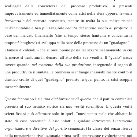
scollegata dalla concretezza del processo produttivo) si presenti
improvvisamente ed immediatamente come crisi nella sfera
apparentemente
immateriale
del mercato borsistico, mentre in realtà la sua radice risiede
nell’inevitabile e ben più tangibile
caduta del saggio medio di profitto
: la
base del mercato finanziario (che al tempo stesso frantuma e concentra la
proprietà borghese) si sviluppa sulla base della promessa di un “guadagno” –
i famosi dividendi – che si presuppone possa realizzarsi nel momento in cui
la merce si trasforma in denaro, all’atto della sua vendita. Il “guaio” nasce
invece quando,
nel momento della sua produzione
, inseguendo il sogno di
una produttività illimitata, la promessa si infrange inesorabilmente contro il
drastico crollo di quel “guadagno” previsto: a quel punto, la crisi scoppia
inesorabilmente.
Questo fenomeno è sia
una dichiarazione di guerra
che il partito comunista
presenta al suo nemico storico sia
una verità scientifica
. E questa verità
scientifica si può affermare solo in quel
“movimento reale che abbatte lo
stato di cose presente”: è esso infatti a guidare (
attraverso l’intervento
organizzatore e direttivo del partito comunista
) la classe dei senza riserve
nella preparazione rivoluzionaria prima, nell’insurrezione rivoluzionaria poi