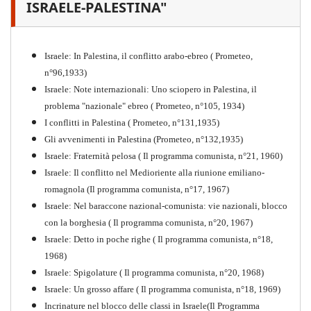
guerra mondiale e nella
ISRAELE-PALESTINA"
"Resistenza" antifascista
PDF
Quaderno n°4 (nuova edizione 2021)
Israele: In Palestina, il conflitto arabo-ebreo ( Prometeo,
n°96,1933)
Israele: Note internazionali: Uno sciopero in Palestina, il
problema "nazionale" ebreo ( Prometeo, n°105, 1934)
I conflitti in Palestina ( Prometeo, n°131,1935)
Gli avvenimenti in Palestina (Prometeo, n°132,1935)
Israele: Fraternità pelosa ( Il programma comunista, n°21, 1960)
Israele: Il conflitto nel Medioriente alla riunione emiliano-
romagnola (Il programma comunista, n°17, 1967)
Israele: Nel baraccone nazional-comunista: vie nazionali, blocco
con la borghesia ( Il programma comunista, n°20, 1967)
Israele: Detto in poche righe ( Il programma comunista, n°18,
1968)
Storia della Sinistra
Israele: Spigolature ( Il programma comunista, n°20, 1968)
Comunista V
Israele: Un grosso affare ( Il programma comunista, n°18, 1969)
PDF
Incrinature nel blocco delle classi in Israele(Il Programma