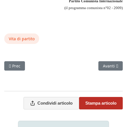
Partito Comunista Internazionale
(il programma comunista n°02 - 2009)
Vita di partito
Articolo precedente: Lo stalinismo: non patologia del movime
Articolo succ
Prec
Avanti
Condividi articolo
Stampa articolo