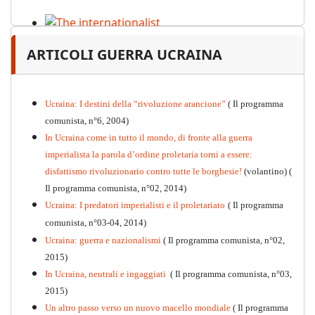
The internationalist
ARTICOLI GUERRA UCRAINA
PDF
n
.12
, 2026
Ucraina: I destini della “rivoluzione arancione”
( Il programma
comunista, n°6, 2004)
In Ucraina come in tutto il mondo, di fronte alla guerra
imperialista la parola d’ordine proletaria torni a essere:
disfattismo rivoluzionario contro tutte le borghesie!
(volantino)
(
Il programma comunista, n°02, 2014)
Ucraina: I predatori imperialisti e il proletariato
( Il programma
comunista, n°03-04, 2014)
Ucraina: guerra e nazionalismi
( Il programma comunista, n°02,
2015)
In Ucraina, neutrali e ingaggiati
( Il programma comunista, n°03,
2015)
Un altro passo verso un nuovo macello mondiale
( Il programma