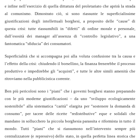
e infine nell’esercizio di quella dittatura del proletariato che aprirà la strada
al comunismo. Dimostrato ciò, si sono riassunte le superficialissime
giustificazioni degli intellettuali borghesi, a proposito delle “cause” di
questa crisi: tutte riassumibili in “difetti” di ordine morale e personale,
dall’esosità dei manager all’assenza di “controllo legislativo”, a una
fantomatica “sfiducia” dei consumatori.
Superficialità che si accompagna poi alla voluta confusione tra la causa e
l’effetto della crisi: chiudendo il borsellino, la finanza frenerebbe il processo
produttivo e impedirebbe gli “acquisti”, e tutte le altre simili amenità che
ritroviamo nella pubblicistica corrente.
Ben più pericolosi sono i “piani” che i governi borghesi stanno preparando
con le più moderne giustificazioni – da uno “sviluppo ecologicamente
sostenibile” alla sistematica “carità” elargita per “sostenere la domanda di
consumo”, per tacere delle ricette “redistributive” eque e solidali che
mandano in sollucchero la piccola borghesia parassita e riformista in tutto il
mondo. Tutti “piani” che si riassumono nell’intervento sempre più
centralizzatore (e repressivo) dello stato, in quella perfetta linea storica che