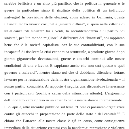
sarebbe bellicista e un altro più pacifico, che la politica in generale o le
guerre in particolare siano il risultato della politica di un individuo
malvagio! In previsione delle elezioni, come adesso in Germania, queste
illusioni molto vivaci: così, nella „sinistra diffusa”, si spera nella vittoria di
un’alleanza “di sinistra“ fra i Verdi, la socialdemocrazia e il partito “di
sinistra“, per “un mondo migliore”. A differenza dei “buonisti”, noi sappiamo
bene che è la società capitalista, con le sue contraddizioni, con la sua
incapacità di risolvere la crisi economica strutturale, a produrre giorno dopo
giorno gigantesche devastazioni, guerre e attacchi continui alle nostre
condizioni di vita e lavoro. E sappiamo anche che non sarà questo o quel
governo a „salvarci“, mentre siamo noi che ci dobbiamo difendere, lottare,
lavorare per la restaurazione della nostra organizzazione rivoluzionaria – il
nostro partito comunista. Al rapporto è seguita una discussione interessante
con i partecipanti (pochi, a causa della situazione attuale). L’argomento
dell’incontro verrà ripreso in un articolo per la nostra stampa internazionale.
Il 29 aprile, altro incontro pubblico sul tema: “Come ci possiamo organizzare
contro gli attacchi in preparazione da parte dello stato e del capitale?”. È
chiaro che l’attacco alla nostra classe è già in corso, come conseguenza
immediata della situazione creatasi con la pandemia: repressione e violenza