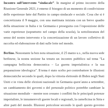
Incontro sull’intervento “sindacale”
. In margine al primo incontro della
Riunione Generale 2021, è emerso il bisogno di un momento di condivisione
delle esperienze fatte dal Partito in campo sindacale e sociale. Cosa che si è
concretizzata il 9 maggio, con una mattinata iniziata con un breve quadro
della situazione in Italia e in Germania e proseguita con l’esposizione delle
varie esperienze (soprattutto nel campo della scuola), la sottolineatura del
senso del nostro intervento e la concretizzazione di un lavoro collettivo di
raccolta ed elaborazione di dati sulle lotte nel mondo.
Berlino
.
Nonostante la ben nota situazione, il 25 marzo u.s., nella nuova sede
berlinese, la nostra sezione ha tenuto un incontro pubblico sul tema “La
campagna bellicista democratica – La guerra imperialistica e la sua
preparazione ideologica”. Il tema è stato scelto per controbattere le illusioni
democratiche secondo le quali, dopo la vittoria elettorale di Biden negli Stati
Uniti e in vista delle elezioni nazionali in Germania quest´anno a settembre,
un cambiamento dei governi o del personale politico potrebbe cambiare la
situazione mondiale – mentre non cessano i conflitti fra le principali potenze
imperialiste, le innumerevoli guerre locali e regionali, la carneficina in Siria e
altre parti del mondo. Illusioni pericolose secondo le quali questo governo