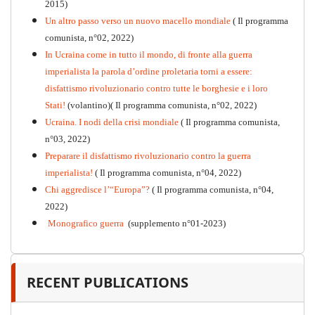
2015)
Un altro passo verso un nuovo macello mondiale
( Il programma
Kommunistisches Programm
comunista, n°02, 2022)
PDF
n°10 - 2026
In Ucraina come in tutto il mondo, di fronte alla guerra
imperialista la parola d’ordine proletaria torni a essere:
disfattismo rivoluzionario contro tutte le borghesie e i loro
Stati!
(volantino)( Il programma comunista, n°02, 2022)
Ucraina. I nodi della crisi mondiale
( Il programma comunista,
n°03, 2022)
Preparare il disfattismo rivoluzionario contro la guerra
imperialista!
( Il programma comunista, n°04, 2022)
Chi aggredisce l’“Europa”?
( Il programma comunista, n°04,
2022)
Monografico guerra
(supplemento n°01-2023)
RECENT PUBLICATIONS