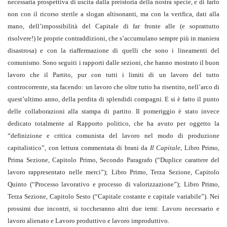
necessaria prospettiva di uscita dalla preistoria della nostra specie, e di farlo
non con il ricorso sterile a slogan altisonanti, ma con la verifica, dati alla
mano, dell’impossibilità del Capitale di far fronte alle (e soprattutto
risolvere!) le proprie contraddizioni, che s’accumulano sempre più in maniera
disastrosa) e con la riaffermazione di quelli che sono i lineamenti del
comunismo. Sono seguiti i rapporti dalle sezioni, che hanno mostrato il buon
lavoro che il Partito, pur con tutti i limiti di un lavoro del tutto
controcorrente, sta facendo: un lavoro che oltre tutto ha risentito, nell’arco di
quest’ultimo anno, della perdita di splendidi compagni. E si è fatto il punto
delle collaborazioni alla stampa di partito. Il pomeriggio è stato invece
dedicato totalmente al Rapporto politico, che ha avuto per oggetto la
“definizione e critica comunista del lavoro nel modo di produzione
capitalistico”, con lettura commentata di brani da
Il Capitale
, Libro Primo,
Prima Sezione, Capitolo Primo, Secondo Paragrafo (“Duplice carattere del
lavoro rappresentato nelle merci”); Libro Primo, Terza Sezione, Capitolo
Quinto (“Processo lavorativo e processo di valorizzazione”); Libro Primo,
Terza Sezione, Capitolo Sesto (“Capitale costante e capitale variabile”). Nei
prossimi due incontri, si toccheranno altri due temi: Lavoro necessario e
lavoro alienato e Lavoro produttivo e lavoro improduttivo.