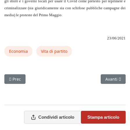
gli sbirri e i governi locali per usare il Covid come pretesto per reprimere e
criminalizzare (sia giuridicamente sia con schifose pubbliche campagne dei
media) le proteste del Primo Maggio.
23/06/2021
Economia
Vita di partito
Articolo precedente: Sulla “Questione Israele-Palestina” (una b
Articolo suc
Prec
Avanti
Condividi articolo
Stampa articolo