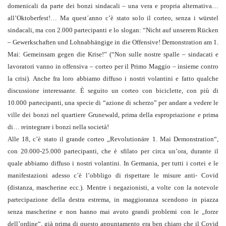
domenicali da parte dei bonzi sindacali – una vera e propria alternativa…
all’Oktoberfest!… Ma quest´anno c’è stato solo il corteo, senza i würstel
sindacali, ma con 2.000 partecipanti e lo slogan: “Nicht auf unserem Rücken
– Gewerkschaften und Lohnabhängige in die Offensive! Demonstration am 1.
Mai: Gemeinsam gegen die Krise!” (“Non sulle nostre spalle – sindacati e
lavoratori vanno in offensiva – corteo per il Primo Maggio – insieme contro
la crisi). Anche fra loro abbiamo diffuso i nostri volantini e fatto qualche
discussione interessante. È seguito un corteo con biciclette, con più di
10.000 partecipanti, una specie di “azione di scherzo” per andare a vedere le
ville dei bonzi nel quartiere Grunewald, prima della espropriazione e prima
di… reintegrare i bonzi nella società!
Alle 18, c’è stato il grande corteo „Revolutionäre 1. Mai Demonstration“,
con 20.000-25.000 partecipanti, che è sfilato per circa un’ora, durante il
quale abbiamo diffuso i nostri volantini. In Germania, per tutti i cortei e le
manifestazioni adesso c´è l’obbligo di rispettare le misure anti- Covid
(distanza, mascherine ecc.). Mentre i negazionisti, a volte con la notevole
partecipazione della destra estrema, in maggioranza scendono in piazza
senza mascherine e non hanno mai avuto grandi problemi con le „forze
dell’ordine“, già prima di questo appuntamento era ben chiaro che il Covid