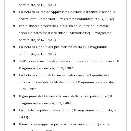
comunista, n°12, 1982)
La lotta delle masse oppresse palestinesi e libanesi è anche la
nostra lotta- volantino(Il Programma comunista, n°13, 1982)
Per lo sbocco proletario e classista della lotta delle masse
oppresse palestinesi e di tutto il Medioriente(Il Programma
comunista, n°14, 1982)
La lotta nazionale dei proletari palestinesi(Il Programma
comunista, n°12, 1982)
Sull'oppressione e la discriminazione dei proletari palestinesi(Il
Programma comunista, n°19, 1982)
La lotta nazionale delle masse palerstinesi nel quadro del
movimento sociale in Medioriente(Il Programma comunista,
1917-2017 Ieri Oggi Domani
n°20, 1982)
Il ginepraio del Libano e la sorte delle masse palestinesi ( Il
Quaderno n°9
PDF
programma comunista, n°2, 1984)
La questione palestinese al bivio ( Il programma comunista, n°1,
1988)
Il nostro messaggio ai proletari palestinesi ( Il programma