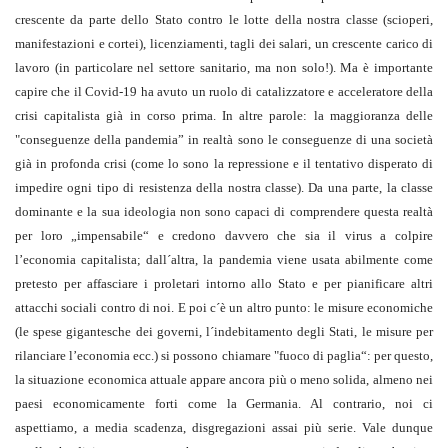
crescente da parte dello Stato contro le lotte della nostra classe (scioperi,
manifestazioni e cortei), licenziamenti, tagli dei salari, un crescente carico di
lavoro (in particolare nel settore sanitario, ma non solo!). Ma è importante
capire che il Covid-19 ha avuto un ruolo di catalizzatore e acceleratore della
crisi capitalista già in corso prima. In altre parole: la maggioranza delle
"conseguenze della pandemia” in realtà sono le conseguenze di una società
già in profonda crisi (come lo sono la repressione e il tentativo disperato di
impedire ogni tipo di resistenza della nostra classe). Da una parte, la classe
dominante e la sua ideologia non sono capaci di comprendere questa realtà
per loro „impensabile“ e credono davvero che sia il virus a colpire
l’economia capitalista; dall´altra, la pandemia viene usata abilmente come
pretesto per affasciare i proletari intorno allo Stato e per pianificare altri
attacchi sociali contro di noi. E poi c´è un altro punto: le misure economiche
(le spese gigantesche dei governi, l´indebitamento degli Stati, le misure per
rilanciare l’economia ecc.) si possono chiamare "fuoco di paglia“: per questo,
la situazione economica attuale appare ancora più o meno solida, almeno nei
paesi economicamente forti come la Germania. Al contrario, noi ci
aspettiamo, a media scadenza, disgregazioni assai più serie. Vale dunque