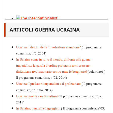
The internationalist
ARTICOLI GUERRA UCRAINA
PDF
n
.12
, 2026
Ucraina: I destini della “rivoluzione arancione”
( Il programma
comunista, n°6, 2004)
In Ucraina come in tutto il mondo, di fronte alla guerra
imperialista la parola d’ordine proletaria torni a essere:
disfattismo rivoluzionario contro tutte le borghesie!
(volantino)
(
Il programma comunista, n°02, 2014)
Ucraina: I predatori imperialisti e il proletariato
( Il programma
comunista, n°03-04, 2014)
Ucraina: guerra e nazionalismi
( Il programma comunista, n°02,
2015)
In Ucraina, neutrali e ingaggiati
( Il programma comunista, n°03,