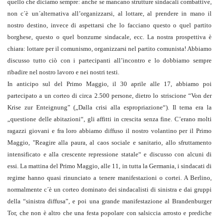
quello che diciamo sempre: anche se mancano strutture sindacali combattive,
non c´è un´alternativa all’organizzarsi, al lottare, al prendere in mano il
nostro destino, invece di aspettarsi che lo facciano questo o quel partito
borghese, questo o quel bonzume sindacale, ecc. La nostra prospettiva è
chiara: lottare per il comunismo, organizzarsi nel partito comunista! Abbiamo
discusso tutto ciò con i partecipanti all’incontro e lo dobbiamo sempre
ribadire nel nostro lavoro e nei nostri testi.
In anticipo sul del Primo Maggio, il 30 aprile alle 17, abbiamo poi
partecipato a un corteo di circa 2.500 persone, dietro lo striscione “Von der
Krise zur Enteignung” („Dalla crisi alla espropriazione“). Il tema era la
„questione delle abitazioni“, gli affitti in crescita senza fine. C’erano molti
ragazzi giovani e fra loro abbiamo diffuso il nostro volantino per il Primo
Maggio, "Reagire alla paura, al caos sociale e sanitario, allo sfruttamento
intensificato e alla crescente repressione statale“ e discusso con alcuni di
essi. La mattina del Primo Maggio, alle 11, in tutta la Germania, i sindacati di
regime hanno quasi rinunciato a tenere manifestazioni o cortei. A Berlino,
normalmente c´è un corteo dominato dei sindacalisti di sinistra e dai gruppi
della “sinistra diffusa”, e poi una grande manifestazione al Brandenburger
Tor, che non è altro che una festa popolare con salsiccia arrosto e prediche