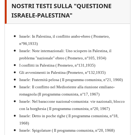
NOSTRI TESTI SULLA "QUESTIONE
Il proletariato nella seconda
guerra mondiale e nella
ISRAELE-PALESTINA"
"Resistenza" antifascista
PDF
Quaderno n°4 (nuova edizione 2021)
Israele: In Palestina, il conflitto arabo-ebreo ( Prometeo,
n°96,1933)
Israele: Note internazionali: Uno sciopero in Palestina, il
problema "nazionale" ebreo ( Prometeo, n°105, 1934)
I conflitti in Palestina ( Prometeo, n°131,1935)
Gli avvenimenti in Palestina (Prometeo, n°132,1935)
Israele: Fraternità pelosa ( Il programma comunista, n°21, 1960)
Israele: Il conflitto nel Medioriente alla riunione emiliano-
romagnola (Il programma comunista, n°17, 1967)
Israele: Nel baraccone nazional-comunista: vie nazionali, blocco
con la borghesia ( Il programma comunista, n°20, 1967)
Israele: Detto in poche righe ( Il programma comunista, n°18,
1968)
Storia della Sinistra
Israele: Spigolature ( Il programma comunista, n°20, 1968)
Comunista V