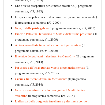
comunista, n°2, 1989)
Una diversa prospettiva per le masse proletarie (Il programma
comunista, n°5, 1993)
La questione palestinese e il movimento operaio internazionale (
Il programma comunista, n°9, 2000)
Gaza, o delle patrie galere
(Il programma comunista, n. 2, 2008)
Israele e Palestina: terrorismo di Stato e disfattismo proletario
( Il
programma comunista, n°1, 2009)
A Gaza, macelleria imperialista contro il proletariato
( Il
programma comunista, n°1, 2009)
Il nemico dei proletari palestinesi è a Gaza City
( Il programma
Per la difesa intransigente
comunista, n°1, 2013)
PDF
Per uscire dall’insanguinato vicolo cieco mediorientale
(Il
programma comunista, n° 5, 2014)
Guerre e trafficanti d’armi in Medioriente
(Il programma
comunista, n°5, 2014)
Gaza: un ennesimo macello insanguina il Medioriente-
Volantino
(Il programma comunista, n°5, 2014)
L’alleanza delle borghesie israeliana e palestinese contro il