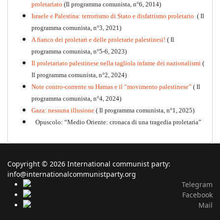
proletariato
(Il programma comunista, n°6, 2014)
Israele e Palestina: terrorismo di Stato e disfattismo proletario
( Il
programma comunista, n°3, 2021)
A fianco dei proletari e delle proletarie palestinesi!
( Il
programma comunista, n°5-6, 2023)
Il proletariato palestinese nella tagliola infame dei nazionalismi
(
Il programma comunista, n°2, 2024)
Note contro-corrente su Hamas e il “movimento palestinese”
( Il
programma comunista, n°4, 2024)
Gaza: nessuna illusione
( Il programma comunista, n°1, 2025)
Opuscolo: “Medio Oriente: cronaca di una tragedia proletaria”
Copyright © 2026 International communist party:
info@internationalcommunistparty.org