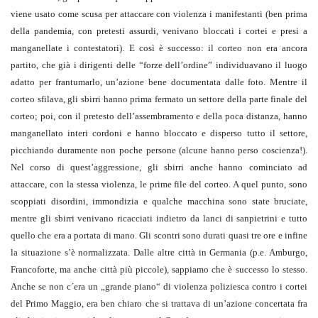
viene usato come scusa per attaccare con violenza i manifestanti (ben prima
della pandemia, con pretesti assurdi, venivano bloccati i cortei e presi a
manganellate i contestatori). E così è successo: il corteo non era ancora
partito, che già i dirigenti delle “forze dell’ordine” individuavano il luogo
adatto per frantumarlo, un’azione bene documentata dalle foto. Mentre il
corteo sfilava, gli sbirri hanno prima fermato un settore della parte finale del
corteo; poi, con il pretesto dell’assembramento e della poca distanza, hanno
manganellato interi cordoni e hanno bloccato e disperso tutto il settore,
picchiando duramente non poche persone (alcune hanno perso coscienza!).
Nel corso di quest’aggressione, gli sbirri anche hanno cominciato ad
attaccare, con la stessa violenza, le prime file del corteo. A quel punto, sono
scoppiati disordini, immondizia e qualche macchina sono state bruciate,
mentre gli sbirri venivano ricacciati indietro da lanci di sanpietrini e tutto
quello che era a portata di mano. Gli scontri sono durati quasi tre ore e infine
la situazione s’è normalizzata. Dalle altre città in Germania (p.e. Amburgo,
Francoforte, ma anche città più piccole), sappiamo che è successo lo stesso.
Anche se non c´era un „grande piano“ di violenza poliziesca contro i cortei
del Primo Maggio, era ben chiaro che si trattava di un’azione concertata fra