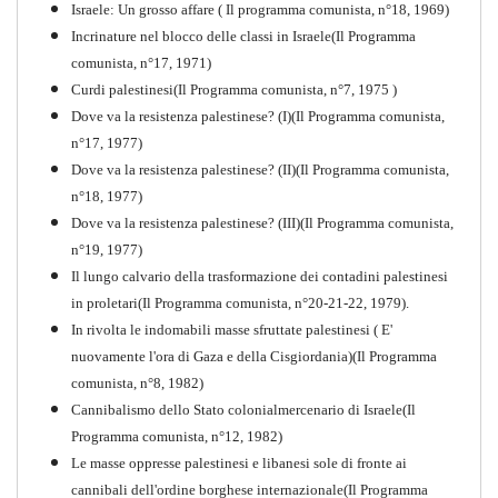
Israele: Un grosso affare ( Il programma comunista, n°18, 1969)
PDF
Incrinature nel blocco delle classi in Israele(Il Programma
comunista, n°17, 1971)
Curdi palestinesi(Il Programma comunista, n°7, 1975 )
Dove va la resistenza palestinese? (I)(Il Programma comunista,
n°17, 1977)
Dove va la resistenza palestinese? (II)(Il Programma comunista,
n°18, 1977)
Dove va la resistenza palestinese? (III)(Il Programma comunista,
n°19, 1977)
Il lungo calvario della trasformazione dei contadini palestinesi
in proletari(Il Programma comunista, n°20-21-22, 1979).
In rivolta le indomabili masse sfruttate palestinesi ( E'
nuovamente l'ora di Gaza e della Cisgiordania)(Il Programma
comunista, n°8, 1982)
Cannibalismo dello Stato colonialmercenario di Israele(Il
Perchè la Russia non era
Programma comunista, n°12, 1982)
comunista
Le masse oppresse palestinesi e libanesi sole di fronte ai
PDF
Quaderno n°10
cannibali dell'ordine borghese internazionale(Il Programma