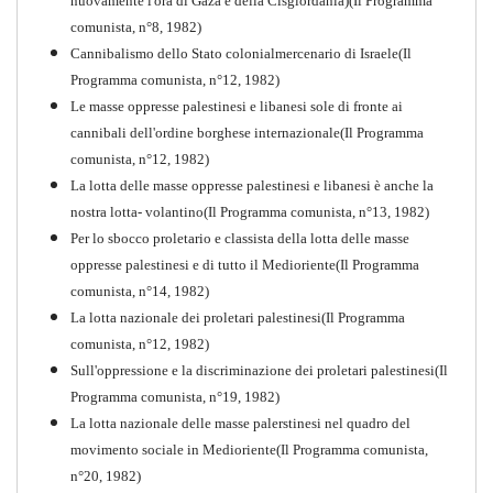
nuovamente l'ora di Gaza e della Cisgiordania)(Il Programma
comunista, n°8, 1982)
Cannibalismo dello Stato colonialmercenario di Israele(Il
Perchè la Russia non era
Programma comunista, n°12, 1982)
comunista
Le masse oppresse palestinesi e libanesi sole di fronte ai
PDF
Quaderno n°10
cannibali dell'ordine borghese internazionale(Il Programma
comunista, n°12, 1982)
La lotta delle masse oppresse palestinesi e libanesi è anche la
nostra lotta- volantino(Il Programma comunista, n°13, 1982)
Per lo sbocco proletario e classista della lotta delle masse
oppresse palestinesi e di tutto il Medioriente(Il Programma
comunista, n°14, 1982)
La lotta nazionale dei proletari palestinesi(Il Programma
comunista, n°12, 1982)
Sull'oppressione e la discriminazione dei proletari palestinesi(Il
Programma comunista, n°19, 1982)
La lotta nazionale delle masse palerstinesi nel quadro del
movimento sociale in Medioriente(Il Programma comunista,
1917-2017 Ieri Oggi Domani
n°20, 1982)