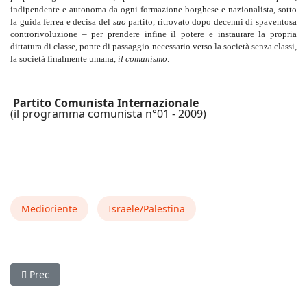
indipendente e autonoma da ogni formazione borghese e nazionalista, sotto
la guida ferrea e decisa del
suo
partito, ritrovato dopo decenni di spaventosa
controrivoluzione – per prendere infine il potere e instaurare la propria
dittatura di classe, ponte di passaggio necessario verso la società senza classi,
la società finalmente umana,
il comunismo
.
Partito Comunista Internazionale
(il programma comunista n°01 - 2009)
Medioriente
Israele/Palestina
Articolo precedente: Israele e Palestina: terrorismo di Stato e 
Prec