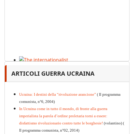
The internationalist
ARTICOLI GUERRA UCRAINA
PDF
n
.12
, 2026
Ucraina: I destini della “rivoluzione arancione”
( Il programma
comunista, n°6, 2004)
In Ucraina come in tutto il mondo, di fronte alla guerra
imperialista la parola d’ordine proletaria torni a essere:
disfattismo rivoluzionario contro tutte le borghesie!
(volantino)
(
Il programma comunista, n°02, 2014)