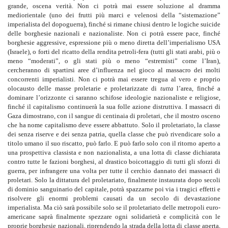
grande, oscena verità. Non ci potrà mai essere soluzione al dramma
mediorientale (uno dei frutti più marci e velenosi della “sistemazione”
imperialista del dopoguerra), finché si rimane chiusi dentro le logiche suicide
delle borghesie nazionali e nazionaliste. Non ci potrà essere pace, finché
borghesie aggressive, espressione più o meno diretta dell’imperialismo USA
(Israele), o forti del ricatto della rendita petroli-fera (tutti gli stati arabi, più o
meno “moderati”, o gli stati più o meno “estremisti” come l’Iran),
cercheranno di spartirsi aree d’influenza nel gioco al massacro dei molti
concorrenti imperialisti. Non ci potrà mai essere tregua al vero e proprio
olocausto delle masse proletarie e proletarizzate di
tutta
l’area, finché a
dominare l’orizzonte ci saranno schifose ideologie nazionaliste e religiose,
finché il capitalismo continuerà la sua folle azione distruttiva. I massacri di
Gaza dimostrano, con il sangue di centinaia di proletari, che il mostro osceno
che ha nome capitalismo deve essere abbattuto. Solo il proletariato, la classe
dei senza riserve e dei senza patria, quella classe che può rivendicare solo a
titolo umano il suo riscatto, può farlo. E può farlo solo con il ritorno aperto a
una prospettiva classista e non nazionalista, a una lotta di classe dichiarata
contro tutte le fazioni borghesi, al drastico boicottaggio di tutti gli sforzi di
guerra, per infrangere una volta per tutte il cerchio dannato dei massacri di
proletari. Solo la dittatura del proletariato, finalmente instaurata dopo secoli
di dominio sanguinario del capitale, potrà spazzarne poi via i tragici effetti e
risolvere gli enormi problemi causati da un secolo di devastazione
imperialista. Ma ciò sarà possibile solo se il proletariato delle metropoli euro-
americane saprà finalmente spezzare ogni solidarietà e complicità con le
proprie borghesie nazionali, riprendendo la strada della lotta di classe aperta,