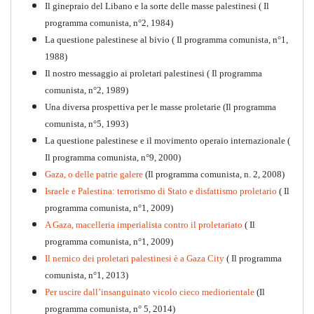
Il ginepraio del Libano e la sorte delle masse palestinesi ( Il
Quaderno n°9
PDF
programma comunista, n°2, 1984)
La questione palestinese al bivio ( Il programma comunista, n°1,
1988)
Il nostro messaggio ai proletari palestinesi ( Il programma
comunista, n°2, 1989)
Una diversa prospettiva per le masse proletarie (Il programma
comunista, n°5, 1993)
La questione palestinese e il movimento operaio internazionale (
Il programma comunista, n°9, 2000)
Gaza, o delle patrie galere
(Il programma comunista, n. 2, 2008)
Israele e Palestina: terrorismo di Stato e disfattismo proletario
( Il
programma comunista, n°1, 2009)
A Gaza, macelleria imperialista contro il proletariato
( Il
programma comunista, n°1, 2009)
Il nemico dei proletari palestinesi è a Gaza City
( Il programma
Per la difesa intransigente
comunista, n°1, 2013)
PDF
Per uscire dall’insanguinato vicolo cieco mediorientale
(Il
programma comunista, n° 5, 2014)