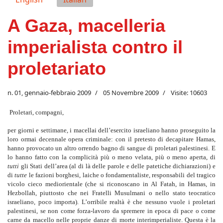
A Gaza, macelleria
imperialista contro il
proletariato
n. 01, gennaio-febbraio 2009
05 Novembre 2009
Visite: 10603
Proletari, compagni,
per giorni e settimane, i macellai dell’esercito israeliano hanno proseguito la
loro ormai decennale opera criminale: con il pretesto di decapitare Hamas,
hanno provocato un altro orrendo bagno di sangue di proletari palestinesi. E
lo hanno fatto con la complicità più o meno velata, più o meno aperta, di
tutti
gli Stati dell’area (al di là delle parole e delle patetiche dichiarazioni) e
di
tutte
le fazioni borghesi, laiche o fondamentaliste, responsabili del tragico
vicolo cieco mediorientale (che si riconoscano in Al Fatah, in Hamas, in
Hezbollah, piuttosto che nei Fratelli Musulmani o nello stato teocratico
israeliano, poco importa). L’orribile realtà è che nessuno vuole i proletari
palestinesi, se non come forza-lavoro da spremere in epoca di pace o come
carne da macello nelle proprie danze di morte interimperialiste. Questa è la