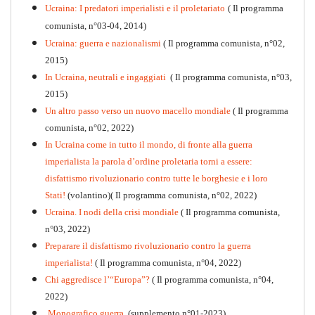
Ucraina: I predatori imperialisti e il proletariato
( Il programma
comunista, n°03-04, 2014)
Ucraina: guerra e nazionalismi
( Il programma comunista, n°02,
2015)
In Ucraina, neutrali e ingaggiati
( Il programma comunista, n°03,
2015)
Un altro passo verso un nuovo macello mondiale
( Il programma
Kommunistisches Programm
comunista, n°02, 2022)
PDF
n°10 - 2026
In Ucraina come in tutto il mondo, di fronte alla guerra
imperialista la parola d’ordine proletaria torni a essere:
disfattismo rivoluzionario contro tutte le borghesie e i loro
Stati!
(volantino)( Il programma comunista, n°02, 2022)
Ucraina. I nodi della crisi mondiale
( Il programma comunista,
n°03, 2022)
Preparare il disfattismo rivoluzionario contro la guerra
imperialista!
( Il programma comunista, n°04, 2022)
Chi aggredisce l’“Europa”?
( Il programma comunista, n°04,
2022)
Monografico guerra
(supplemento n°01-2023)