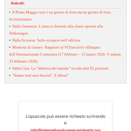
Articoli:
•
Il Primo Maggio non è un giorno di festa ma un giorno di lotta
rivoluzionaria
•
Dalla Germania: L’attacco frontale alla classe operaia alla
Volkswagen
•
Dalla Svizzera: Sullo sciopero nell’edilizia
•
Memoria di classee: Rapporto al VI Esecutivo Allargato
dell’Internazionale Comunista (17 febbraio – 15 marzo 1926. V seduta,
23 febbraio 1926)
•
Dalla Cina: La “fabbrica del mondo” uccide altri 82 proletari
•
“Siamo tutti anti-fascisti”. E allora?
L’opuscolo può essere richiesto scrivendo
a:
info@internationalcommunistparty.org