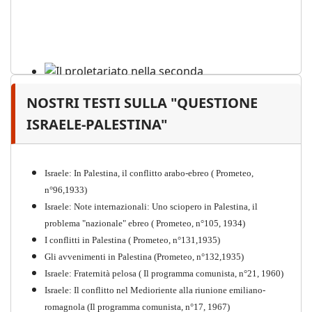
NOSTRI TESTI SULLA "QUESTIONE
Il proletariato nella seconda
guerra mondiale e nella
ISRAELE-PALESTINA"
"Resistenza" antifascista
PDF
Quaderno n°4 (nuova edizione 2021)
Israele: In Palestina, il conflitto arabo-ebreo ( Prometeo,
n°96,1933)
Israele: Note internazionali: Uno sciopero in Palestina, il
problema "nazionale" ebreo ( Prometeo, n°105, 1934)
I conflitti in Palestina ( Prometeo, n°131,1935)
Gli avvenimenti in Palestina (Prometeo, n°132,1935)
Israele: Fraternità pelosa ( Il programma comunista, n°21, 1960)
Israele: Il conflitto nel Medioriente alla riunione emiliano-
romagnola (Il programma comunista, n°17, 1967)