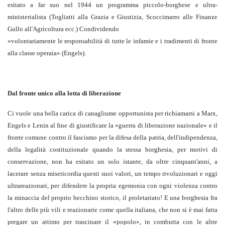
esitato a far suo nel 1944 un programma piccolo-borghese e ultra-
ministerialista (Togliatti alla Grazia e Giustizia, Scoccimarro alle Finanze
Gullo all'Agricoltura ecc.) Condividendo
«volontariamente le responsabilità di tutte le infamie e i tradimenti di fronte
alla classe operaia» (Engels).
Dal fronte unico alla lotta di liberazione
Ci vuole una bella carica di canagliume opportunista per richiamarsi a Marx,
Engels e Lenin al fine di giustificare la «guerra di liberazione nazionale» e il
fronte comune contro il fascismo per la difesa della patria, dell'indipendenza,
della legalità costituzionale quando la stessa borghesia, per motivi di
conservazione, non ha esitato un solo istante, da oltre cinquant'anni, a
lacerare senza misericordia questi suoi valori, un tempo rivoluzionari e oggi
ultrareazionari, per difendere la propria egemonia con ogni violenza contro
la minaccia del proprio becchino storico, il proletariato! E una borghesia fra
l'altro delle più vili e reazionarie come quella italiana, che non si è mai fatta
pregare un attimo per trascinare il «popolo», in combutta con le altre