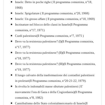
Israele: Detto in poche righe ( Il programma comunista, n°18,
1968)
Storia della Sinistra
Israele: Spigolature ( Il programma comunista, n°20, 1968)
Comunista V
Israele: Un grosso affare ( Il programma comunista, n°18, 1969)
PDF
Incrinature nel blocco delle classi in Israele(Il Programma
comunista, n°17, 1971)
Curdi palestinesi(Il Programma comunista, n°7, 1975 )
Dove va la resistenza palestinese? (I)(Il Programma comunista,
n°17, 1977)
Dove va la resistenza palestinese? (II)(Il Programma comunista,
n°18, 1977)
Dove va la resistenza palestinese? (III)(Il Programma comunista,
n°19, 1977)
Il lungo calvario della trasformazione dei contadini palestinesi
in proletari(Il Programma comunista, n°20-21-22, 1979).
In rivolta le indomabili masse sfruttate palestinesi ( E'
nuovamente l'ora di Gaza e della Cisgiordania)(Il Programma
comunista, n°8, 1982)
Cannibalismo dello Stato colonialmercenario di Israele(Il
Perchè la Russia non era