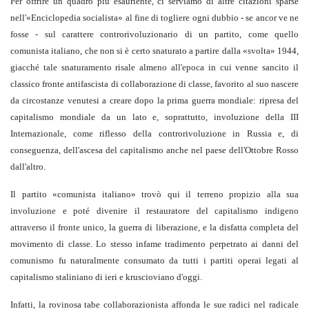
Per offrire un quadro più esauriente, ci serviamo di altre citazioni sparse
nell'«Enciclopedia socialista» al fine di togliere ogni dubbio - se ancor ve ne
fosse - sul carattere controrivoluzionario di un partito, come quello
comunista italiano, che non si è certo snaturato a partire dalla «svolta» 1944,
giacché tale snaturamento risale almeno all'epoca in cui venne sancito il
classico fronte antifascista di collaborazione di classe, favorito al suo nascere
da circostanze venutesi a creare dopo la prima guerra mondiale: ripresa del
capitalismo mondiale da un lato e, soprattutto, involuzione della III
Internazionale, come riflesso della controrivoluzione in Russia e, di
conseguenza, dell'ascesa del capitalismo anche nel paese dell'Ottobre Rosso
dall'altro.
Il partito «comunista italiano» trovò qui il terreno propizio alla sua
involuzione e poté divenire il restauratore del capitalismo indigeno
attraverso il fronte unico, la guerra di liberazione, e la disfatta completa del
movimento di classe. Lo stesso infame tradimento perpetrato ai danni del
comunismo fu naturalmente consumato da tutti i partiti operai legati al
capitalismo staliniano di ieri e kruscioviano d'oggi.
Infatti, la rovinosa tabe collaborazionista affonda le sue radici nel radicale