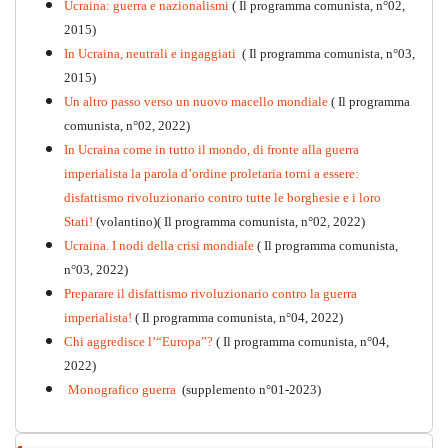
Ucraina: guerra e nazionalismi
( Il programma comunista, n°02,
2015)
In Ucraina, neutrali e ingaggiati
( Il programma comunista, n°03,
2015)
Un altro passo verso un nuovo macello mondiale
( Il programma
Kommunistisches Programm
comunista, n°02, 2022)
PDF
n°10 - 2026
In Ucraina come in tutto il mondo, di fronte alla guerra
imperialista la parola d’ordine proletaria torni a essere:
disfattismo rivoluzionario contro tutte le borghesie e i loro
Stati!
(volantino)( Il programma comunista, n°02, 2022)
Ucraina. I nodi della crisi mondiale
( Il programma comunista,
n°03, 2022)
Preparare il disfattismo rivoluzionario contro la guerra
imperialista!
( Il programma comunista, n°04, 2022)
Chi aggredisce l’“Europa”?
( Il programma comunista, n°04,
2022)
Monografico guerra
(supplemento n°01-2023)