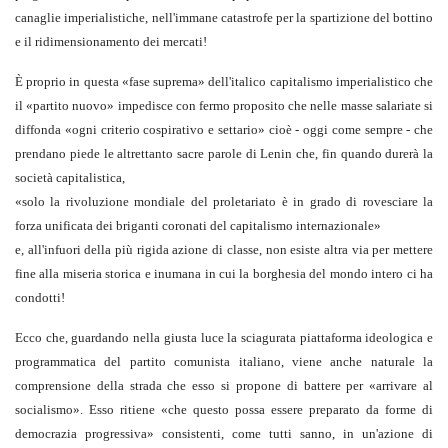
canaglie imperialistiche, nell'immane catastrofe per la spartizione del bottino
e il ridimensionamento dei mercati!
È proprio in questa «fase suprema» dell'italico capitalismo imperialistico che
il «partito nuovo» impedisce con fermo proposito che nelle masse salariate si
diffonda «ogni criterio cospirativo e settario» cioè - oggi come sempre - che
prendano piede le altrettanto sacre parole di Lenin che, fin quando durerà la
società capitalistica,
«solo la rivoluzione mondiale del proletariato è in grado di rovesciare la
forza unificata dei briganti coronati del capitalismo internazionale»
e, all'infuori della più rigida azione di classe, non esiste altra via per mettere
fine alla miseria storica e inumana in cui la borghesia del mondo intero ci ha
condotti!
Ecco che, guardando nella giusta luce la sciagurata piattaforma ideologica e
programmatica del partito comunista italiano, viene anche naturale la
comprensione della strada che esso si propone di battere per «arrivare al
socialismo». Esso ritiene «che questo possa essere preparato da forme di
democrazia progressiva» consistenti, come tutti sanno, in un'azione di