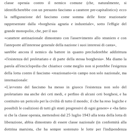
classe operaia contro il nemico comune (che, naturalmente, si
identificherebbe con un presunto fascismo a carattere pre-capitalistico): ecco
la raffigurazione del fascismo come somma delle forze reazionarie
rappresentate dalla «borghesia agraria e industriale», sotto l'effigie del
grande monopolio, che, per il suo
«carattere antinazionale dimostrato con l'asservimento allo straniero e con
l'anteporre all'interesse generale della nazione i suoi interessi di casta»,
sarebbe ancora il nemico da battere in quanto precluderebbe addirittura
«l'esistenza del proletariato e di parte della stessa borghesia». Ma diamo la
parola all'enciclopedia che chiarisce come meglio non si potrebbe l'esigenza
della lotta contro il fascismo «reazionario«in campo non solo nazionale, ma
internazionale:
«L'avvento del fascismo ha messo in giuoco l'esistenza non solo del
proletariato ma anche dei ceti medi, e perfino di alcuni ceti borghesi, e ha
costituito un pericolo per la civiltà di tutto il mondo; il che ha reso logiche e
possibili le coalizioni di tutti gli strati progressivi di ogni genere» e «ha fatto
si che la classe operaia, mettendosi dal 25 luglio 1943 alla testa della lotta di
liberazione, abbia dimostrato di essere classe nazionale (in conformità alla
dottrina marxista, che ha sempre sostenuto le lotte per l'indipendenza