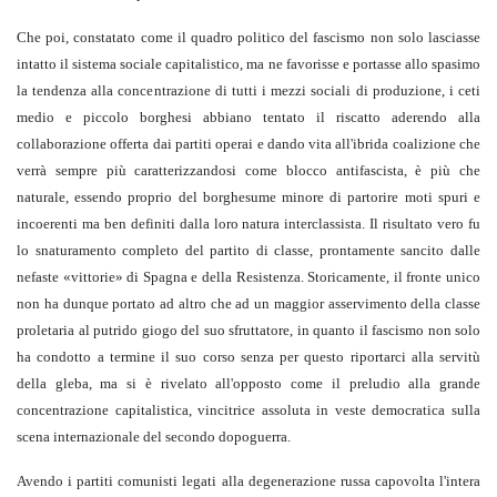
Che poi, constatato come il quadro politico del fascismo non solo lasciasse
intatto il sistema sociale capitalistico, ma ne favorisse e portasse allo spasimo
la tendenza alla concentrazione di tutti i mezzi sociali di produzione, i ceti
medio e piccolo borghesi abbiano tentato il riscatto aderendo alla
collaborazione offerta dai partiti operai e dando vita all'ibrida coalizione che
verrà sempre più caratterizzandosi come blocco antifascista, è più che
naturale, essendo proprio del borghesume minore di partorire moti spuri e
incoerenti ma ben definiti dalla loro natura interclassista. Il risultato vero fu
lo snaturamento completo del partito di classe, prontamente sancito dalle
nefaste «vittorie» di Spagna e della Resistenza. Storicamente, il fronte unico
non ha dunque portato ad altro che ad un maggior asservimento della classe
proletaria al putrido giogo del suo sfruttatore, in quanto il fascismo non solo
ha condotto a termine il suo corso senza per questo riportarci alla servitù
della gleba, ma si è rivelato all'opposto come il preludio alla grande
concentrazione capitalistica, vincitrice assoluta in veste democratica sulla
scena internazionale del secondo dopoguerra.
Avendo i partiti comunisti legati alla degenerazione russa capovolta l'intera