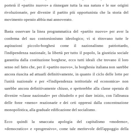
porterà il «partito nuovo» a rinnegare tutta la sua natura e le sue origini
rivoluzionarie, per divenire il partito più opportunista che la storia del
movimento operaio abbia mai annoverato.
Basta osservare la linea programmatica del «partito nuovo» per aver la
conferma del suo contorsionismo ideologico; vi si ritrovano tutte le
aspirazioni piccolo-borghesi come il nazionalismo patriottardo,
l'indipendenza nazionale, la libertà per tutto il popolo, la giustizia sociale
garantita dalla costituzione borghese, ecco tutti ideali che trovano il loro
senso nel fatto che, per il «partito nuovo», la borghesia italiana non sarebbe
ancora riuscita ad attuarli definitivamente, in quanto il ciclo delle lotte per
l'unità nazionale e per «l'indipendenza territoriale ed economica» non
sarebbe ancora definitivamente chiuso, e spetterebbe alla classe operaia di
divenire «classe nazionale» per chiuderlo e poi dare inizio, con l'alleanza
delle forze «meno» reazionarie e dei ceti oppressi dalla concentrazione
monopolistica, alla graduale edificazione del socialismo.
Ecco quindi la smaccata apologia del capitalismo «moderno»,
«democratico» e «progressivo», come tale meritevole dell'appoggio della