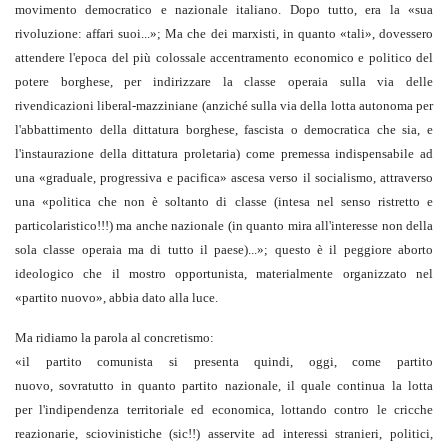
movimento democratico e nazionale italiano. Dopo tutto, era la «sua
rivoluzione: affari suoi...»; Ma che dei marxisti, in quanto «tali», dovessero
attendere l'epoca del più colossale accentramento economico e politico del
potere borghese, per indirizzare la classe operaia sulla via delle
rivendicazioni liberal-mazziniane (anziché sulla via della lotta autonoma per
l'abbattimento della dittatura borghese, fascista o democratica che sia, e
l'instaurazione della dittatura proletaria) come premessa indispensabile ad
una «graduale, progressiva e pacifica» ascesa verso il socialismo, attraverso
una «politica che non è soltanto di classe (intesa nel senso ristretto e
particolaristico!!!) ma anche nazionale (in quanto mira all'interesse non della
sola classe operaia ma di tutto il paese)...»; questo è il peggiore aborto
ideologico che il mostro opportunista, materialmente organizzato nel
«partito nuovo», abbia dato alla luce.
Ma ridiamo la parola al concretismo:
«il partito comunista si presenta quindi, oggi, come partito
nuovo, sovratutto in quanto partito nazionale, il quale continua la lotta
per l'indipendenza territoriale ed economica, lottando contro le cricche
reazionarie, sciovinistiche (sic!!) asservite ad interessi stranieri, politici,