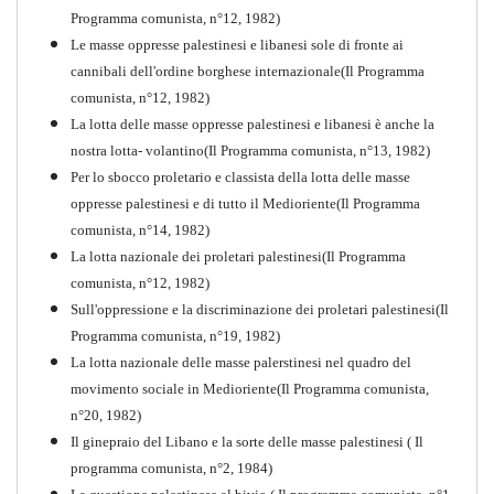
Programma comunista, n°12, 1982)
comunista
Le masse oppresse palestinesi e libanesi sole di fronte ai
PDF
Quaderno n°10
cannibali dell'ordine borghese internazionale(Il Programma
comunista, n°12, 1982)
La lotta delle masse oppresse palestinesi e libanesi è anche la
nostra lotta- volantino(Il Programma comunista, n°13, 1982)
Per lo sbocco proletario e classista della lotta delle masse
oppresse palestinesi e di tutto il Medioriente(Il Programma
comunista, n°14, 1982)
La lotta nazionale dei proletari palestinesi(Il Programma
comunista, n°12, 1982)
Sull'oppressione e la discriminazione dei proletari palestinesi(Il
Programma comunista, n°19, 1982)
La lotta nazionale delle masse palerstinesi nel quadro del
movimento sociale in Medioriente(Il Programma comunista,
1917-2017 Ieri Oggi Domani
n°20, 1982)
Il ginepraio del Libano e la sorte delle masse palestinesi ( Il
Quaderno n°9
PDF
programma comunista, n°2, 1984)