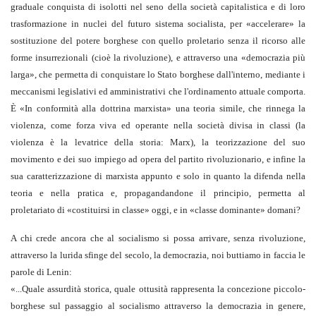
graduale conquista di isolotti nel seno della società capitalistica e di loro
trasformazione in nuclei del futuro sistema socialista, per «accelerare» la
sostituzione del potere borghese con quello proletario senza il ricorso alle
forme insurrezionali (cioè la rivoluzione), e attraverso una «democrazia più
larga», che permetta di conquistare lo Stato borghese dall'interno, mediante i
meccanismi legislativi ed amministrativi che l'ordinamento attuale comporta.
È «In conformità alla dottrina marxista» una teoria simile, che rinnega la
violenza, come forza viva ed operante nella società divisa in classi (la
violenza è la levatrice della storia: Marx), la teorizzazione del suo
movimento e dei suo impiego ad opera del partito rivoluzionario, e infine la
sua caratterizzazione di marxista appunto e solo in quanto la difenda nella
teoria e nella pratica e, propagandandone il principio, permetta al
proletariato di «costituirsi in classe» oggi, e in «classe dominante» domani?
A chi crede ancora che al socialismo si possa arrivare, senza rivoluzione,
attraverso la lurida sfinge del secolo, la democrazia, noi buttiamo in faccia le
parole di Lenin:
«...Quale assurdità storica, quale ottusità rappresenta la concezione piccolo-
borghese sul passaggio al socialismo attraverso la democrazia in genere,