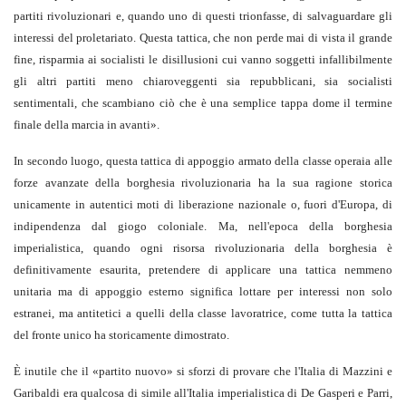
partiti rivoluzionari e, quando uno di questi trionfasse, di salvaguardare gli
interessi del proletariato. Questa tattica, che non perde mai di vista il grande
fine, risparmia ai socialisti le disillusioni cui vanno soggetti infallibilmente
gli altri partiti meno chiaroveggenti sia repubblicani, sia socialisti
sentimentali, che scambiano ciò che è una semplice tappa dome il termine
finale della marcia in avanti».
In secondo luogo, questa tattica di appoggio armato della classe operaia alle
forze avanzate della borghesia rivoluzionaria ha la sua ragione storica
unicamente in autentici moti di liberazione nazionale o, fuori d'Europa, di
indipendenza dal giogo coloniale. Ma, nell'epoca della borghesia
imperialistica, quando ogni risorsa rivoluzionaria della borghesia è
definitivamente esaurita, pretendere di applicare una tattica nemmeno
unitaria ma di appoggio esterno significa lottare per interessi non solo
estranei, ma antitetici a quelli della classe lavoratrice, come tutta la tattica
del fronte unico ha storicamente dimostrato.
È inutile che il «partito nuovo» si sforzi di provare che l'Italia di Mazzini e
Garibaldi era qualcosa di simile all'Italia imperialistica di De Gasperi e Parri,