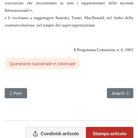
concezione che riscontriamo in tutti i rappresentanti della seconda
Internazionale!»;
e li invitiamo a raggiungere Kautsky, Turati, MacDonald, nel limbo della
controrivoluzione, nel tempio del super-opportunismo
Il Programma Comunista, n. 6, 1963
Questione nazionale e coloniale
Articolo precedente: Il «Socialismo» del Codice del Lavoro ne
Articolo succ
Prec
Avanti
Condividi articolo
Stampa articolo