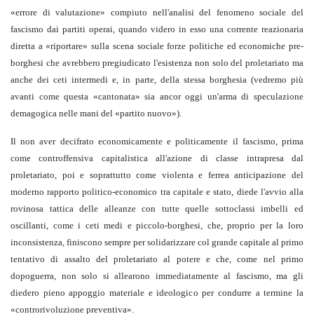
«errore di valutazione» compiuto nell'analisi del fenomeno sociale del
fascismo dai partiti operai, quando videro in esso una corrente reazionaria
diretta a «riportare» sulla scena sociale forze politiche ed economiche pre-
borghesi che avrebbero pregiudicato l'esistenza non solo del proletariato ma
anche dei ceti intermedi e, in parte, della stessa borghesia (vedremo più
avanti come questa «cantonata» sia ancor oggi un'arma di speculazione
demagogica nelle mani del «partito nuovo»).
Il non aver decifrato economicamente e politicamente il fascismo, prima
come controffensiva capitalistica all'azione di classe intrapresa dal
proletariato, poi e soprattutto come violenta e ferrea anticipazione del
moderno rapporto politico-economico tra capitale e stato, diede l'avvio alla
rovinosa tattica delle alleanze con tutte quelle sottoclassi imbelli ed
oscillanti, come i ceti medi e piccolo-borghesi, che, proprio per la loro
inconsistenza, finiscono sempre per solidarizzare col grande capitale al primo
tentativo di assalto del proletariato al potere e che, come nel primo
dopoguerra, non solo si allearono immediatamente al fascismo, ma gli
diedero pieno appoggio materiale e ideologico per condurre a termine la
«controrivoluzione preventiva».