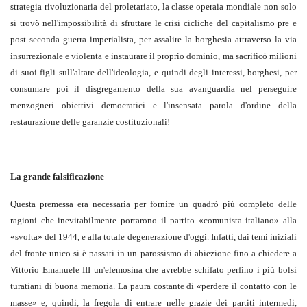
strategia rivoluzionaria del proletariato, la classe operaia mondiale non solo
si trovò nell'impossibilità di sfruttare le crisi cicliche del capitalismo pre e
post seconda guerra imperialista, per assalire la borghesia attraverso la via
insurrezionale e violenta e instaurare il proprio dominio, ma sacrificò milioni
di suoi figli sull'altare dell'ideologia, e quindi degli interessi, borghesi, per
consumare poi il disgregamento della sua avanguardia nel perseguire
menzogneri obiettivi democratici e l'insensata parola d'ordine della
restaurazione delle garanzie costituzionali!
La grande falsificazione
Questa premessa era necessaria per fornire un quadrò più completo delle
ragioni che inevitabilmente portarono il partito «comunista italiano» alla
«svolta» del 1944, e alla totale degenerazione d'oggi. Infatti, dai temi iniziali
del fronte unico si è passati in un parossismo di abiezione fino a chiedere a
Vittorio Emanuele III un'elemosina che avrebbe schifato perfino i più bolsi
turatiani di buona memoria. La paura costante di «perdere il contatto con le
masse» e, quindi, la fregola di entrare nelle grazie dei partiti intermedi,