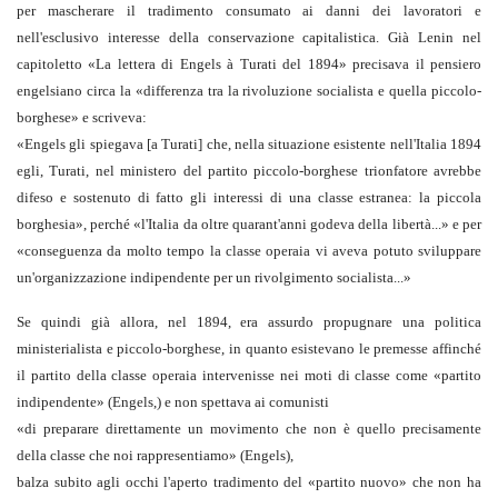
per mascherare il tradimento consumato ai danni dei lavoratori e
nell'esclusivo interesse della conservazione capitalistica. Già Lenin nel
capitoletto «La lettera di Engels à Turati del 1894» precisava il pensiero
engelsiano circa la «differenza tra la rivoluzione socialista e quella piccolo-
borghese» e scriveva:
«Engels gli spiegava [a Turati] che, nella situazione esistente nell'Italia 1894
egli, Turati, nel ministero del partito piccolo-borghese trionfatore avrebbe
difeso e sostenuto di fatto gli interessi di una classe estranea: la piccola
borghesia», perché «l'Italia da oltre quarant'anni godeva della libertà...» e per
«conseguenza da molto tempo la classe operaia vi aveva potuto sviluppare
un'organizzazione indipendente per un rivolgimento socialista...»
Se quindi già allora, nel 1894, era assurdo propugnare una politica
ministerialista e piccolo-borghese, in quanto esistevano le premesse affinché
il partito della classe operaia intervenisse nei moti di classe come «partito
indipendente» (Engels,) e non spettava ai comunisti
«di preparare direttamente un movimento che non è quello precisamente
della classe che noi rappresentiamo» (Engels),
balza subito agli occhi l'aperto tradimento del «partito nuovo» che non ha