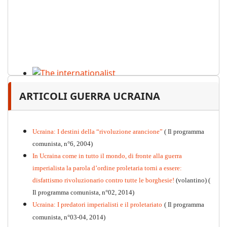
The internationalist
ARTICOLI GUERRA UCRAINA
PDF
n
.12
, 2026
Ucraina: I destini della “rivoluzione arancione”
( Il programma
comunista, n°6, 2004)
In Ucraina come in tutto il mondo, di fronte alla guerra
imperialista la parola d’ordine proletaria torni a essere:
disfattismo rivoluzionario contro tutte le borghesie!
(volantino)
(
Il programma comunista, n°02, 2014)
Ucraina: I predatori imperialisti e il proletariato
( Il programma
comunista, n°03-04, 2014)