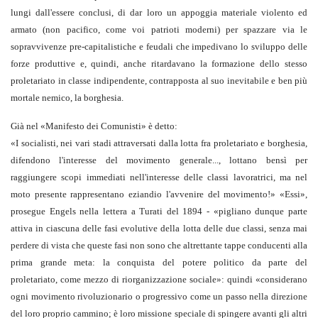
lungi dall'essere conclusi, di dar loro un appoggia materiale violento ed
armato (non pacifico, come voi patrioti moderni) per spazzare via le
sopravvivenze pre-capitalistiche e feudali che impedivano lo sviluppo delle
forze produttive e, quindi, anche ritardavano la formazione dello stesso
proletariato in classe indipendente, contrapposta al suo inevitabile e ben più
mortale nemico, la borghesia.
Già nel «Manifesto dei Comunisti» è detto:
«I socialisti, nei vari stadi attraversati dalla lotta fra proletariato e borghesia,
difendono l'interesse del movimento generale..., lottano bensì per
raggiungere scopi immediati nell'interesse delle classi lavoratrici, ma nel
moto presente rappresentano eziandio l'avvenire del movimento!» «Essi»,
prosegue Engels nella lettera a Turati del 1894 - «pigliano dunque parte
attiva in ciascuna delle fasi evolutive della lotta delle due classi, senza mai
perdere di vista che queste fasi non sono che altrettante tappe conducenti alla
prima grande meta: la conquista del potere politico da parte del
proletariato, come mezzo di riorganizzazione sociale»: quindi «considerano
ogni movimento rivoluzionario o progressivo come un passo nella direzione
del loro proprio cammino; è loro missione speciale di spingere avanti gli altri