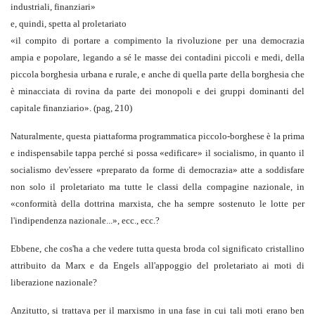
industriali, finanziari»
e, quindi, spetta al proletariato
«il compito di portare a compimento la rivoluzione per una democrazia
ampia e popolare, legando a sé le masse dei contadini piccoli e medi, della
piccola borghesia urbana e rurale, e anche di quella parte della borghesia che
è minacciata di rovina da parte dei monopoli e dei gruppi dominanti del
capitale finanziario». (pag, 210)
Naturalmente, questa piattaforma programmatica piccolo-borghese è la prima
e indispensabile tappa perché si possa «edificare» il socialismo, in quanto il
socialismo dev'essere «preparato da forme di democrazia» atte a soddisfare
non solo il proletariato ma tutte le classi della compagine nazionale, in
«conformità della dottrina marxista, che ha sempre sostenuto le lotte per
l'indipendenza nazionale...», ecc., ecc.?
Ebbene, che cos'ha a che vedere tutta questa broda col significato cristallino
attribuito da Marx e da Engels all'appoggio del proletariato ai moti di
liberazione nazionale?
Anzitutto, si trattava per il marxismo in una fase in cui tali moti erano ben