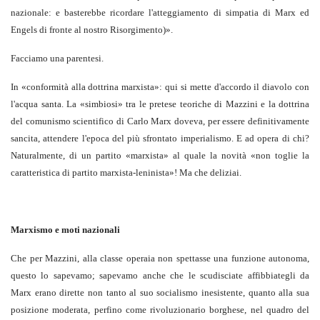
nazionale: e basterebbe ricordare l'atteggiamento di simpatia di Marx ed
Engels di fronte al nostro Risorgimento)».
Facciamo una parentesi.
In «conformità alla dottrina marxista»: qui si mette d'accordo il diavolo con
l'acqua santa. La «simbiosi» tra le pretese teoriche di Mazzini e la dottrina
del comunismo scientifico di Carlo Marx doveva, per essere definitivamente
sancita, attendere l'epoca del più sfrontato imperialismo. E ad opera di chi?
Naturalmente, di un partito «marxista» al quale la novità «non toglie la
caratteristica di partito marxista-leninista»! Ma che deliziai.
Marxismo e moti nazionali
Che per Mazzini, alla classe operaia non spettasse una funzione autonoma,
questo lo sapevamo; sapevamo anche che le scudisciate affibbiategli da
Marx erano dirette non tanto al suo socialismo inesistente, quanto alla sua
posizione moderata, perfino come rivoluzionario borghese, nel quadro del