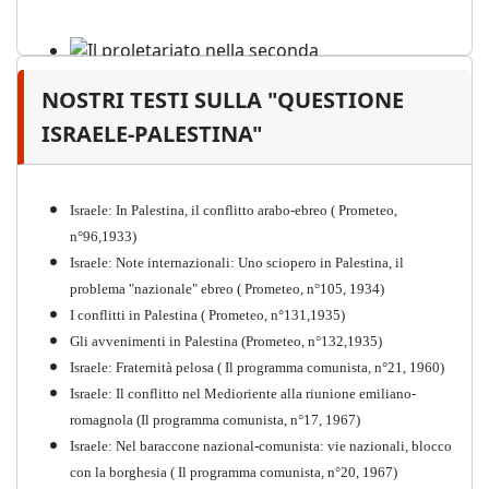
NOSTRI TESTI SULLA "QUESTIONE
Il proletariato nella seconda
guerra mondiale e nella
ISRAELE-PALESTINA"
"Resistenza" antifascista
PDF
Quaderno n°4 (nuova edizione 2021)
Israele: In Palestina, il conflitto arabo-ebreo ( Prometeo,
n°96,1933)
Israele: Note internazionali: Uno sciopero in Palestina, il
problema "nazionale" ebreo ( Prometeo, n°105, 1934)
I conflitti in Palestina ( Prometeo, n°131,1935)
Gli avvenimenti in Palestina (Prometeo, n°132,1935)
Israele: Fraternità pelosa ( Il programma comunista, n°21, 1960)
Israele: Il conflitto nel Medioriente alla riunione emiliano-
romagnola (Il programma comunista, n°17, 1967)
Israele: Nel baraccone nazional-comunista: vie nazionali, blocco
con la borghesia ( Il programma comunista, n°20, 1967)