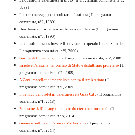
La questione palestinese al bivio ( Il programma comunista, n°1,
1988)
Il nostro messaggio ai proletari palestinesi ( Il programma
comunista, n°2, 1989)
Una diversa prospettiva per le masse proletarie (Il programma
comunista, n°5, 1993)
La questione palestinese e il movimento operaio internazionale (
Il programma comunista, n°9, 2000)
Gaza, o delle patrie galere
(Il programma comunista, n. 2, 2008)
Israele e Palestina: terrorismo di Stato e disfattismo proletario
( Il
programma comunista, n°1, 2009)
A Gaza, macelleria imperialista contro il proletariato
( Il
programma comunista, n°1, 2009)
Il nemico dei proletari palestinesi è a Gaza City
( Il programma
Per la difesa intransigente
comunista, n°1, 2013)
PDF
Per uscire dall’insanguinato vicolo cieco mediorientale
(Il
programma comunista, n° 5, 2014)
Guerre e trafficanti d’armi in Medioriente
(Il programma
comunista, n°5, 2014)