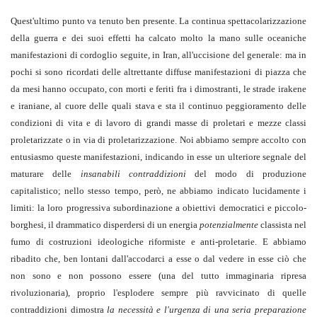
Quest'ultimo punto va tenuto ben presente. La continua spettacolarizzazione
della guerra e dei suoi effetti ha calcato molto la mano sulle oceaniche
manifestazioni di cordoglio seguite, in Iran, all'uccisione del generale: ma in
pochi si sono ricordati delle altrettante diffuse manifestazioni di piazza che
da mesi hanno occupato, con morti e feriti fra i dimostranti, le strade irakene
e iraniane, al cuore delle quali stava e sta il continuo peggioramento delle
condizioni di vita e di lavoro di grandi masse di proletari e mezze classi
proletarizzate o in via di proletarizzazione. Noi abbiamo sempre accolto con
entusiasmo queste manifestazioni, indicando in esse un ulteriore segnale del
maturare delle
insanabili contraddizioni
del modo di produzione
capitalistico; nello stesso tempo, però, ne abbiamo indicato lucidamente i
limiti: la loro progressiva subordinazione a obiettivi democratici e piccolo-
borghesi, il drammatico disperdersi di un energia
potenzialmente
classista nel
fumo di costruzioni ideologiche riformiste e anti-proletarie. E abbiamo
ribadito che, ben lontani dall'accodarci a esse o dal vedere in esse ciò che
non sono e non possono essere (una del tutto immaginaria ripresa
rivoluzionaria), proprio l'esplodere sempre più ravvicinato di quelle
contraddizioni dimostra
la necessità e l'urgenza di una seria preparazione