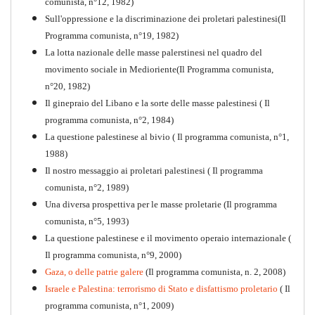
comunista, n°12, 1982)
Sull'oppressione e la discriminazione dei proletari palestinesi(Il
Programma comunista, n°19, 1982)
La lotta nazionale delle masse palerstinesi nel quadro del
movimento sociale in Medioriente(Il Programma comunista,
1917-2017 Ieri Oggi Domani
n°20, 1982)
Il ginepraio del Libano e la sorte delle masse palestinesi ( Il
Quaderno n°9
PDF
programma comunista, n°2, 1984)
La questione palestinese al bivio ( Il programma comunista, n°1,
1988)
Il nostro messaggio ai proletari palestinesi ( Il programma
comunista, n°2, 1989)
Una diversa prospettiva per le masse proletarie (Il programma
comunista, n°5, 1993)
La questione palestinese e il movimento operaio internazionale (
Il programma comunista, n°9, 2000)
Gaza, o delle patrie galere
(Il programma comunista, n. 2, 2008)
Israele e Palestina: terrorismo di Stato e disfattismo proletario
( Il
programma comunista, n°1, 2009)