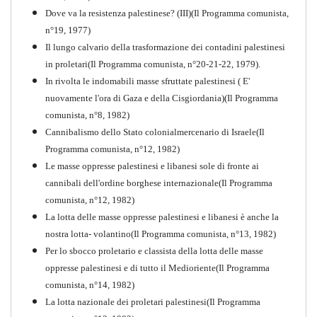
Dove va la resistenza palestinese? (III)(Il Programma comunista,
n°19, 1977)
Il lungo calvario della trasformazione dei contadini palestinesi
in proletari(Il Programma comunista, n°20-21-22, 1979).
In rivolta le indomabili masse sfruttate palestinesi ( E'
nuovamente l'ora di Gaza e della Cisgiordania)(Il Programma
comunista, n°8, 1982)
Cannibalismo dello Stato colonialmercenario di Israele(Il
Perchè la Russia non era
Programma comunista, n°12, 1982)
comunista
Le masse oppresse palestinesi e libanesi sole di fronte ai
PDF
Quaderno n°10
cannibali dell'ordine borghese internazionale(Il Programma
comunista, n°12, 1982)
La lotta delle masse oppresse palestinesi e libanesi è anche la
nostra lotta- volantino(Il Programma comunista, n°13, 1982)
Per lo sbocco proletario e classista della lotta delle masse
oppresse palestinesi e di tutto il Medioriente(Il Programma
comunista, n°14, 1982)
La lotta nazionale dei proletari palestinesi(Il Programma