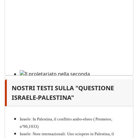
NOSTRI TESTI SULLA "QUESTIONE
Il proletariato nella seconda
guerra mondiale e nella
ISRAELE-PALESTINA"
"Resistenza" antifascista
PDF
Quaderno n°4 (nuova edizione 2021)
Israele: In Palestina, il conflitto arabo-ebreo ( Prometeo,
n°96,1933)
Israele: Note internazionali: Uno sciopero in Palestina, il