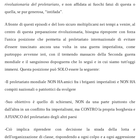
rivoluzionaria del proletariato
, e non affidata ai fuochi fatui di questa o
quella, se pur generosa, “intifada”.
A fronte di questi episodi e del loro sicuro moltiplicarsi nei tempi a venire, al
centro di questa preparazione rivoluzionaria, bisogna riproporre con forza
l'unica posizione che permetta al proletariato internazionale di evitare
d'essere trascinato ancora una volta in una guerra imperialista, come
purtroppo avvenne ieri, con il tremendo massacro della Seconda guerra
mondiale e il sanguinoso dopoguerra che lo seguì e in cui siamo tutt'oggi
immersi. Questa posizione può SOLO essere la seguente:
-Il proletariato mondiale NON HA amici fra i briganti imperialisti e NON HA
compiti nazionali o patriottici da svolgere
-Suo obiettivo è quello di schierarsi, NON da una parte piuttosto che
dall'altra in un conflitto fra imperialismi, ma CONTRO la propria borghesia e
A FIANCO del proletariato degli altri paesi
-Ciò implica riprendere con decisione la strada della lotta e
dell'organizzazione di classe, rispondendo a ogni colpo e a ogni aggressione