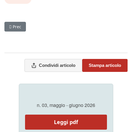
Articolo precedente: Dalla Libia all’Iran, passando per l’Irak L
Prec
Condividi articolo
Stampa articolo
n. 03, maggio - giugno 2026
Leggi pdf