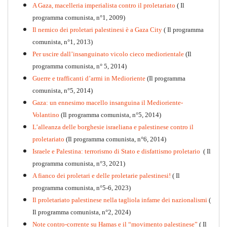
A Gaza, macelleria imperialista contro il proletariato
( Il
programma comunista, n°1, 2009)
Il nemico dei proletari palestinesi è a Gaza City
( Il programma
Per la difesa intransigente
comunista, n°1, 2013)
PDF
Per uscire dall’insanguinato vicolo cieco mediorientale
(Il
programma comunista, n° 5, 2014)
Guerre e trafficanti d’armi in Medioriente
(Il programma
comunista, n°5, 2014)
Gaza: un ennesimo macello insanguina il Medioriente-
Volantino
(Il programma comunista, n°5, 2014)
L’alleanza delle borghesie israeliana e palestinese contro il
proletariato
(Il programma comunista, n°6, 2014)
Israele e Palestina: terrorismo di Stato e disfattismo proletario
( Il
programma comunista, n°3, 2021)
A fianco dei proletari e delle proletarie palestinesi!
( Il
programma comunista, n°5-6, 2023)
Il proletariato palestinese nella tagliola infame dei nazionalismi
(
Il programma comunista, n°2, 2024)
Note contro-corrente su Hamas e il “movimento palestinese”
( Il