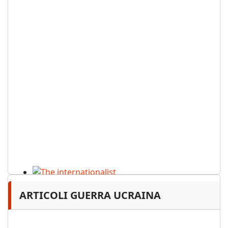
The internationalist
ARTICOLI GUERRA UCRAINA
PDF
n
.12
, 2026