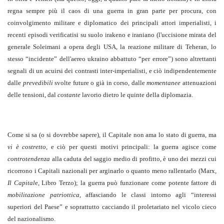
regna sempre più il caos di una guerra in gran parte per procura, con
coinvolgimento militare e diplomatico dei principali attori imperialisti, i
recenti episodi verificatisi su suolo irakeno e iraniano (l'uccisione mirata del
generale Soleimani a opera degli USA, la reazione militare di Teheran, lo
stesso “incidente” dell'aereo ukraino abbattuto “per errore”) sono altrettanti
segnali di un acuirsi dei contrasti inter-imperialisti, e ciò indipendentemente
dalle
prevedibili
svolte future o già in corso, dalle
momentanee
attenuazioni
delle tensioni, dal
costante
lavorio dietro le quinte della diplomazia.
Come si sa (o si dovrebbe sapere), il Capitale non ama lo stato di guerra, ma
vi è costretto
, e ciò per questi motivi principali: la guerra agisce come
controtendenza
alla caduta del saggio medio di profitto, è uno dei mezzi cui
ricorrono i Capitali nazionali per arginarlo o quanto meno rallentarlo (Marx,
Il Capital
e, Libro Terzo); la guerra può funzionare come potente fattore di
mobilitazione patriottica
, affasciando le classi intorno agli “interessi
superiori del Paese” e soprattutto cacciando il proletariato nel vicolo cieco
del nazionalismo.