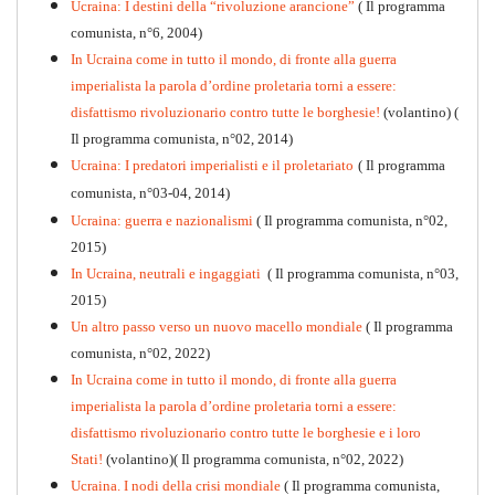
Ucraina: I destini della “rivoluzione arancione”
( Il programma
comunista, n°6, 2004)
In Ucraina come in tutto il mondo, di fronte alla guerra
imperialista la parola d’ordine proletaria torni a essere:
disfattismo rivoluzionario contro tutte le borghesie!
(volantino)
(
Il programma comunista, n°02, 2014)
Ucraina: I predatori imperialisti e il proletariato
( Il programma
comunista, n°03-04, 2014)
Ucraina: guerra e nazionalismi
( Il programma comunista, n°02,
2015)
In Ucraina, neutrali e ingaggiati
( Il programma comunista, n°03,
2015)
Un altro passo verso un nuovo macello mondiale
( Il programma
Kommunistisches Programm
comunista, n°02, 2022)
PDF
n°10 - 2026
In Ucraina come in tutto il mondo, di fronte alla guerra
imperialista la parola d’ordine proletaria torni a essere:
disfattismo rivoluzionario contro tutte le borghesie e i loro
Stati!
(volantino)( Il programma comunista, n°02, 2022)
Ucraina. I nodi della crisi mondiale
( Il programma comunista,