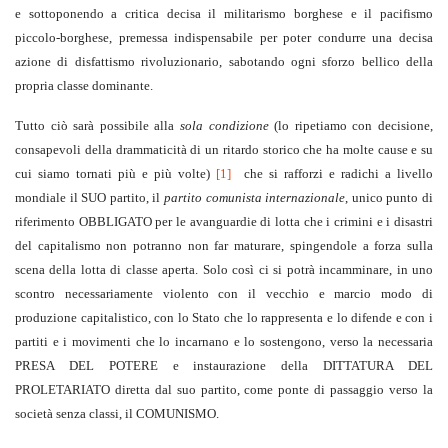
e sottoponendo a critica decisa il militarismo borghese e il pacifismo
piccolo-borghese, premessa indispensabile per poter condurre una decisa
azione di disfattismo rivoluzionario, sabotando ogni sforzo bellico della
propria classe dominante.
Tutto ciò sarà possibile alla
sola condizione
(lo ripetiamo con decisione,
consapevoli della drammaticità di un ritardo storico che ha molte cause e su
cui siamo tornati più e più volte)
[1]
che si rafforzi e radichi a livello
mondiale il SUO partito, il
partito comunista internazionale
, unico punto di
riferimento OBBLIGATO per le avanguardie di lotta che i crimini e i disastri
del capitalismo non potranno non far maturare, spingendole a forza sulla
scena della lotta di classe aperta. Solo così ci si potrà incamminare, in uno
scontro necessariamente violento con il vecchio e marcio modo di
produzione capitalistico, con lo Stato che lo rappresenta e lo difende e con i
partiti e i movimenti che lo incarnano e lo sostengono, verso la necessaria
PRESA DEL POTERE e instaurazione della DITTATURA DEL
PROLETARIATO diretta dal suo partito, come ponte di passaggio verso la
società senza classi, il COMUNISMO.