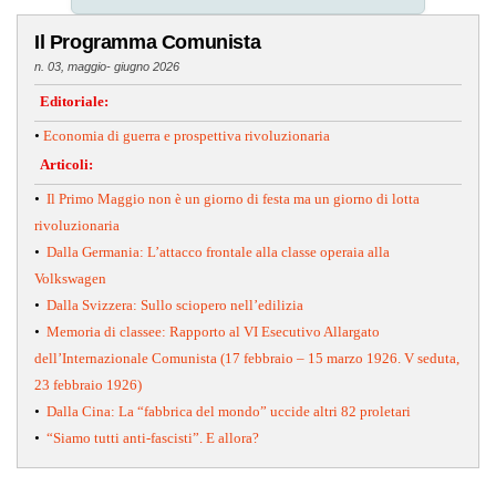
Il Programma Comunista
n. 03, maggio- giugno 2026
Editoriale:
•
Economia di guerra e prospettiva rivoluzionaria
Articoli:
•
Il Primo Maggio non è un giorno di festa ma un giorno di lotta
rivoluzionaria
•
Dalla Germania: L’attacco frontale alla classe operaia alla
Volkswagen
•
Dalla Svizzera: Sullo sciopero nell’edilizia
•
Memoria di classee: Rapporto al VI Esecutivo Allargato
dell’Internazionale Comunista (17 febbraio – 15 marzo 1926. V seduta,
23 febbraio 1926)
•
Dalla Cina: La “fabbrica del mondo” uccide altri 82 proletari
•
“Siamo tutti anti-fascisti”. E allora?