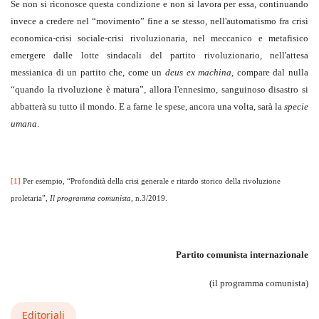
Se non si riconosce questa condizione e non si lavora per essa, continuando
invece a credere nel “movimento” fine a se stesso, nell'automatismo fra crisi
economica-crisi sociale-crisi rivoluzionaria, nel meccanico e metafisico
emergere dalle lotte sindacali del partito rivoluzionario, nell'attesa
messianica di un partito che, come un
deus ex machina
, compare dal nulla
“quando la rivoluzione è matura”, allora l'ennesimo, sanguinoso disastro si
abbatterà su tutto il mondo. E a farne le spese, ancora una volta, sarà la
specie
umana
.
[1]
Per esempio, “Profondità della crisi generale e ritardo storico della rivoluzione
proletaria”,
Il programma comunista
, n.3/2019.
Partito comunista internazionale
(il programma comunista)
Editoriali