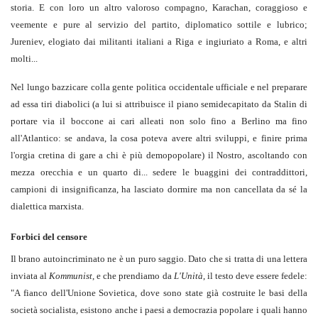
storia. E con loro un altro valoroso compagno, Karachan, coraggioso e
veemente e pure al servizio del partito, diplomatico sottile e lubrico;
Jureniev, elogiato dai militanti italiani a Riga e ingiuriato a Roma, e altri
molti...
Nel lungo bazzicare colla gente politica occidentale ufficiale e nel preparare
ad essa tiri diabolici (a lui si attribuisce il piano semidecapitato da Stalin di
portare via il boccone ai cari alleati non solo fino a Berlino ma fino
all'Atlantico: se andava, la cosa poteva avere altri sviluppi, e finire prima
l'orgia cretina di gare a chi è più demopopolare) il Nostro, ascoltando con
mezza orecchia e un quarto di... sedere le buaggini dei contraddittori,
campioni di insignificanza, ha lasciato dormire ma non cancellata da sé la
dialettica marxista.
Forbici del censore
Il brano autoincriminato ne è un puro saggio. Dato che si tratta di una lettera
inviata al
Kommunist
, e che prendiamo da
L'Unità
, il testo deve essere fedele:
"A fianco dell'Unione Sovietica, dove sono state già costruite le basi della
società socialista, esistono anche i paesi a democrazia popolare i quali hanno