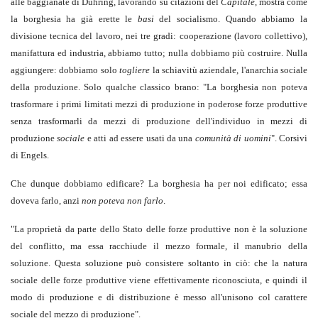
alle baggianate di Dühring, lavorando su citazioni del
Capitale
, mostra come
la borghesia ha già erette le
basi
del socialismo. Quando abbiamo la
divisione tecnica del lavoro, nei tre gradi: cooperazione (lavoro collettivo),
manifattura ed industria, abbiamo tutto; nulla dobbiamo più costruire. Nulla
aggiungere: dobbiamo solo
togliere
la schiavitù aziendale, l'anarchia sociale
della produzione. Solo qualche classico brano: "La borghesia non poteva
trasformare i primi limitati mezzi di produzione in poderose forze produttive
senza trasformarli da mezzi di produzione dell'individuo in mezzi di
produzione
sociale
e atti ad essere usati da una
comunità di uomini
". Corsivi
di Engels.
Che dunque dobbiamo edificare? La borghesia ha per noi edificato; essa
doveva farlo, anzi
non poteva non farlo
.
"La proprietà da parte dello Stato delle forze produttive non è la soluzione
del conflitto, ma essa racchiude il mezzo formale, il manubrio della
soluzione. Questa soluzione può consistere soltanto in ciò: che la natura
sociale delle forze produttive viene effettivamente riconosciuta, e quindi il
modo di produzione e di distribuzione è messo all'unisono col carattere
sociale del mezzo di produzione".