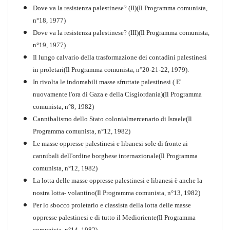
Dove va la resistenza palestinese? (II)(Il Programma comunista,
n°18, 1977)
Dove va la resistenza palestinese? (III)(Il Programma comunista,
n°19, 1977)
Il lungo calvario della trasformazione dei contadini palestinesi
in proletari(Il Programma comunista, n°20-21-22, 1979).
In rivolta le indomabili masse sfruttate palestinesi ( E'
nuovamente l'ora di Gaza e della Cisgiordania)(Il Programma
comunista, n°8, 1982)
Cannibalismo dello Stato colonialmercenario di Israele(Il
Perchè la Russia non era
Programma comunista, n°12, 1982)
comunista
Le masse oppresse palestinesi e libanesi sole di fronte ai
PDF
Quaderno n°10
cannibali dell'ordine borghese internazionale(Il Programma
comunista, n°12, 1982)
La lotta delle masse oppresse palestinesi e libanesi è anche la
nostra lotta- volantino(Il Programma comunista, n°13, 1982)
Per lo sbocco proletario e classista della lotta delle masse
oppresse palestinesi e di tutto il Medioriente(Il Programma
comunista, n°14, 1982)