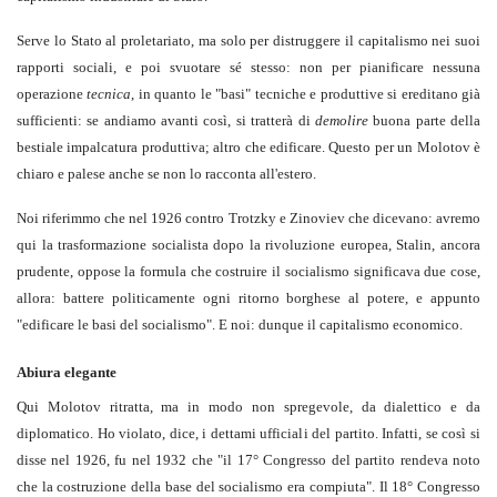
Serve lo Stato al proletariato, ma solo per distruggere il capitalismo nei suoi
rapporti sociali, e poi svuotare sé stesso: non per pianificare nessuna
operazione
tecnica
, in quanto le "basi" tecniche e produttive si ereditano già
sufficienti: se andiamo avanti così, si tratterà di
demolire
buona parte della
bestiale impalcatura produttiva; altro che edificare. Questo per un Molotov è
chiaro e palese anche se non lo racconta all'estero.
Noi riferimmo che nel 1926 contro Trotzky e Zinoviev che dicevano: avremo
qui la trasformazione socialista dopo la rivoluzione europea, Stalin, ancora
prudente, oppose la formula che costruire il socialismo significava due cose,
allora: battere politicamente ogni ritorno borghese al potere, e appunto
"edificare le basi del socialismo". E noi: dunque il capitalismo economico.
Abiura elegante
Qui Molotov ritratta, ma in modo non spregevole, da dialettico e da
diplomatico. Ho violato, dice, i dettami ufficiali del partito. Infatti, se così si
disse nel 1926, fu nel 1932 che "il 17° Congresso del partito rendeva noto
che la costruzione della base del socialismo era compiuta". Il 18° Congresso