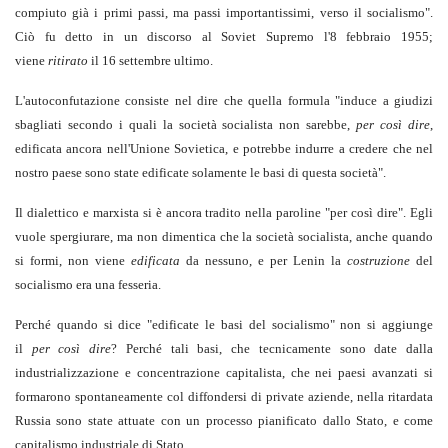
compiuto già i primi passi, ma passi importantissimi, verso il socialismo".
Ciò fu detto in un discorso al Soviet Supremo l'8 febbraio 1955;
viene
ritirato
il 16 settembre ultimo.
L'autoconfutazione consiste nel dire che quella formula "induce a giudizi
sbagliati secondo i quali la società socialista non sarebbe,
per così dire
,
edificata ancora nell'Unione Sovietica, e potrebbe indurre a credere che nel
nostro paese sono state edificate solamente le basi di questa società".
Il dialettico e marxista si è ancora tradito nella paroline "per così dire". Egli
vuole spergiurare, ma non dimentica che la società socialista, anche quando
si formi, non viene
edificata
da nessuno, e per Lenin la
costruzione
del
socialismo era una fesseria.
Perché quando si dice "edificate le basi del socialismo" non si aggiunge
il
per così dire
? Perché tali basi, che tecnicamente sono date dalla
industrializzazione e concentrazione capitalista, che nei paesi avanzati si
formarono spontaneamente col diffondersi di private aziende, nella ritardata
Russia sono state attuate con un processo pianificato dallo Stato, e come
capitalismo industriale di Stato.