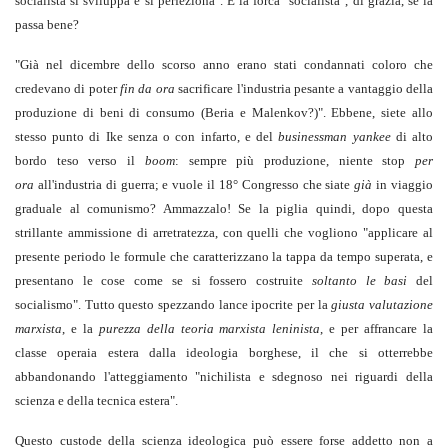
socialista si sviluppa e si perfeziona". E la forca "socialista", di grazia, se la
passa bene?
"Già nel dicembre dello scorso anno erano stati condannati coloro che
credevano di poter
fin da ora
sacrificare l'industria pesante a vantaggio della
produzione di beni di consumo (Beria e Malenkov?)". Ebbene, siete allo
stesso punto di Ike senza o con infarto, e del
businessman yankee
di alto
bordo teso verso il
boom
: sempre più produzione, niente stop
per
ora
all'industria di guerra; e vuole il 18° Congresso che siate
già
in viaggio
graduale al comunismo? Ammazzalo! Se la piglia quindi, dopo questa
strillante ammissione di arretratezza, con quelli che vogliono "applicare al
presente periodo le formule che caratterizzano la tappa da tempo superata, e
presentano le cose come se si fossero costruite
soltanto le basi
del
socialismo". Tutto questo spezzando lance ipocrite per la
giusta valutazione
marxista
, e la
purezza della teoria marxista leninista
, e per affrancare la
classe operaia estera dalla ideologia borghese, il che si otterrebbe
abbandonando l'atteggiamento "nichilista e sdegnoso nei riguardi della
scienza e della tecnica estera".
Questo custode della scienza ideologica può essere forse addetto non a