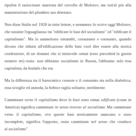
ripulire il raziocinare marxista del cervello di Molotov, ma tutt'al più alla
manutenzione del plumbeo suo deretano.
Non disse Stalin nel 1926 in tutte lettere, e nemmeno lo scrive oggi Molotov,
che sussiste l'eguaglianza tra "edificare le basi del socialismo" ed "edificare il
capitalismo". Ma lo ammettono entrambi, censurante e censurato, quando
dicono che ridursi all'edificazione delle basi vuol dire essere alla storica
confessione, di un domani che si intravede ormai (esso precederà la guerra
numero tre) ossia: non abbiamo socialismo in Russia, l'abbiamo solo resa
capitalista, da feudale che era.
Ma la differenza tra il burocratico censore e il censurato sta nella dialettica;
essa scioglie ed annoda, la forbice taglia soltanto, sterilmente.
Camminare
verso il capitalismo
dove le
basi
sono ormai
edificate
(come in
America) significa camminare
in senso inverso al socialismo
. Ma camminare
verso il
capitalismo
, ove queste basi storicamente mancano o sono
incomplete, significa l'opposto, ossia camminare
nel senso
che conduce
al
socialismo
".