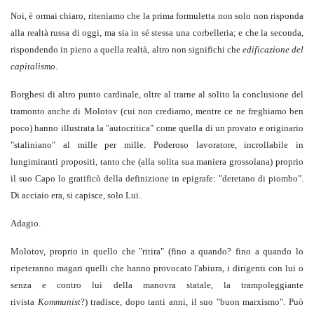
Noi, è ormai chiaro, riteniamo che la prima formuletta non solo non risponda
alla realtà russa di oggi, ma sia in sé stessa una corbelleria; e che la seconda,
rispondendo in pieno a quella realtà, altro non significhi che
edificazione del
capitalismo
.
Borghesi di altro punto cardinale, oltre al trarne al solito la conclusione del
tramonto anche di Molotov (cui non crediamo, mentre ce ne freghiamo ben
poco) hanno illustrata la "autocritica" come quella di un provato e originario
"staliniano" al mille per mille. Poderoso lavoratore, incrollabile in
lungimiranti propositi, tanto che (alla solita sua maniera grossolana) proprio
il suo Capo lo gratificò della definizione in epigrafe: "deretano di piombo".
Di acciaio era, si capisce, solo Lui.
Adagio.
Molotov, proprio in quello che "ritira" (fino a quando? fino a quando lo
ripeteranno magari quelli che hanno provocato l'abiura, i dirigenti con lui o
senza e contro lui della manovra statale, la trampoleggiante
rivista
Kommunist
?) tradisce, dopo tanti anni, il suo "buon marxismo". Può