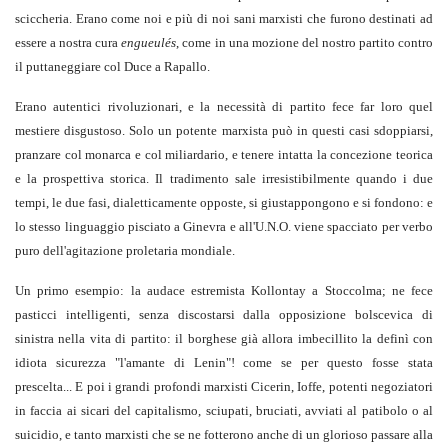
sciccheria. Erano come noi e più di noi sani marxisti che furono destinati ad
essere a nostra cura
engueulés
, come in una mozione del nostro partito contro
il puttaneggiare col Duce a Rapallo.
Erano autentici rivoluzionari, e la necessità di partito fece far loro quel
mestiere disgustoso. Solo un potente marxista può in questi casi sdoppiarsi,
pranzare col monarca e col miliardario, e tenere intatta la concezione teorica
e la prospettiva storica. Il tradimento sale irresistibilmente quando i due
tempi, le due fasi, dialetticamente opposte, si giustappongono e si fondono: e
lo stesso linguaggio pisciato a Ginevra e all'U.N.O. viene spacciato per verbo
puro dell'agitazione proletaria mondiale.
Un primo esempio: la audace estremista Kollontay a Stoccolma; ne fece
pasticci intelligenti, senza discostarsi dalla opposizione bolscevica di
sinistra nella vita di partito: il borghese già allora imbecillito la definì con
idiota sicurezza "l'amante di Lenin"! come se per questo fosse stata
prescelta... E poi i grandi profondi marxisti Cicerin, Ioffe, potenti negoziatori
in faccia ai sicari del capitalismo, sciupati, bruciati, avviati al patibolo o al
suicidio, e tanto marxisti che se ne fotterono anche di un glorioso passare alla