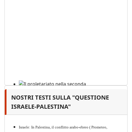
NOSTRI TESTI SULLA "QUESTIONE
Il proletariato nella seconda
guerra mondiale e nella
ISRAELE-PALESTINA"
"Resistenza" antifascista
PDF
Quaderno n°4 (nuova edizione 2021)
Israele: In Palestina, il conflitto arabo-ebreo ( Prometeo,