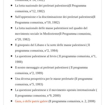
La lotta nazionale dei proletari palestinesi(Il Programma
comunista, n°12, 1982)
Sull'oppressione e la discriminazione dei proletari palestinesi(Il
Programma comunista, n°19, 1982)
La lotta nazionale delle masse palerstinesi nel quadro del
movimento sociale in Medioriente(Il Programma comunista,
1917-2017 Ieri Oggi Domani
n°20, 1982)
Il ginepraio del Libano e la sorte delle masse palestinesi ( Il
Quaderno n°9
PDF
programma comunista, n°2, 1984)
La questione palestinese al bivio ( Il programma comunista, n°1,
1988)
Il nostro messaggio ai proletari palestinesi ( Il programma
comunista, n°2, 1989)
Una diversa prospettiva per le masse proletarie (Il programma
comunista, n°5, 1993)
La questione palestinese e il movimento operaio internazionale (
Il programma comunista, n°9, 2000)
Gaza, o delle patrie galere
(Il programma comunista, n. 2, 2008)