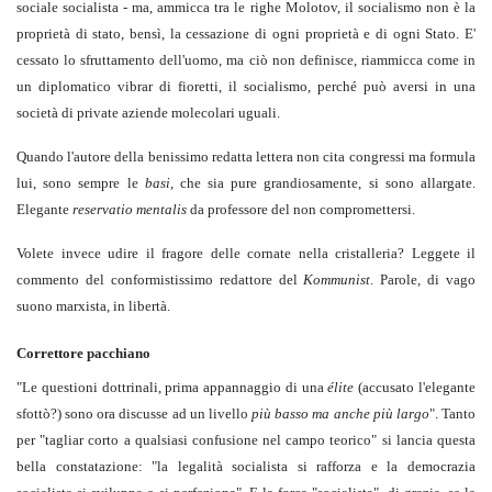
sociale socialista - ma, ammicca tra le righe Molotov, il socialismo non è la
proprietà di stato, bensì, la cessazione di ogni proprietà e di ogni Stato. E'
cessato lo sfruttamento dell'uomo, ma ciò non definisce, riammicca come in
un diplomatico vibrar di fioretti, il socialismo, perché può aversi in una
società di private aziende molecolari uguali.
Quando l'autore della benissimo redatta lettera non cita congressi ma formula
lui, sono sempre le
basi
, che sia pure grandiosamente, si sono allargate.
Elegante
reservatio mentalis
da professore del non compromettersi.
Volete invece udire il fragore delle cornate nella cristalleria? Leggete il
commento del conformistissimo redattore del
Kommunist
. Parole, di vago
suono marxista, in libertà.
Correttore pacchiano
"Le questioni dottrinali, prima appannaggio di una
élite
(accusato l'elegante
sfottò?) sono ora discusse ad un livello
più basso ma anche più largo
". Tanto
per "tagliar corto a qualsiasi confusione nel campo teorico" si lancia questa
bella constatazione: "la legalità socialista si rafforza e la democrazia