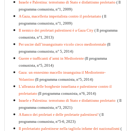
Israele e Palestina: terrorismo di Stato e disfattismo proletario
( Il
programma comunista, n°1, 2009)
A Gaza, macelleria imperialista contro il proletariato
( Il
programma comunista, n°1, 2009)
Il nemico dei proletari palestinesi è a Gaza City
( Il programma
Per la difesa intransigente
comunista, n°1, 2013)
PDF
Per uscire dall’insanguinato vicolo cieco mediorientale
(Il
programma comunista, n° 5, 2014)
Guerre e trafficanti d’armi in Medioriente
(Il programma
comunista, n°5, 2014)
Gaza: un ennesimo macello insanguina il Medioriente-
Volantino
(Il programma comunista, n°5, 2014)
L’alleanza delle borghesie israeliana e palestinese contro il
proletariato
(Il programma comunista, n°6, 2014)
Israele e Palestina: terrorismo di Stato e disfattismo proletario
( Il
programma comunista, n°3, 2021)
A fianco dei proletari e delle proletarie palestinesi!
( Il
programma comunista, n°5-6, 2023)
Il proletariato palestinese nella tagliola infame dei nazionalismi
(