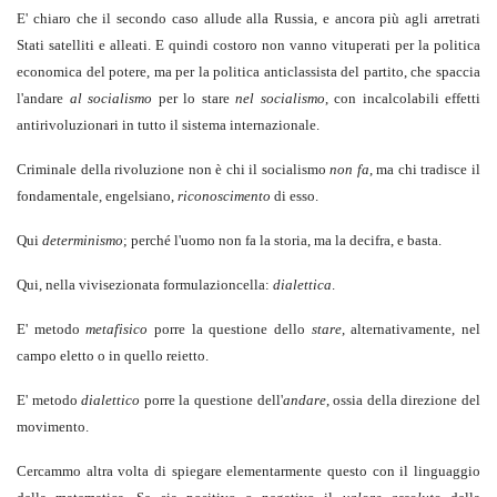
E' chiaro che il secondo caso allude alla Russia, e ancora più agli arretrati
Stati satelliti e alleati. E quindi costoro non vanno vituperati per la politica
economica del potere, ma per la politica anticlassista del partito, che spaccia
l'andare
al socialismo
per lo stare
nel socialismo
, con incalcolabili effetti
antirivoluzionari in tutto il sistema internazionale.
Criminale della rivoluzione non è chi il socialismo
non fa
, ma chi tradisce il
fondamentale, engelsiano,
riconoscimento
di esso.
Qui
determinismo
; perché l'uomo non fa la storia, ma la decifra, e basta.
Qui, nella vivisezionata formulazioncella:
dialettica
.
E' metodo
metafisico
porre la questione dello
stare
, alternativamente, nel
campo eletto o in quello reietto.
E' metodo
dialettico
porre la questione dell'
andare
, ossia della direzione del
movimento.
Cercammo altra volta di spiegare elementarmente questo con il linguaggio