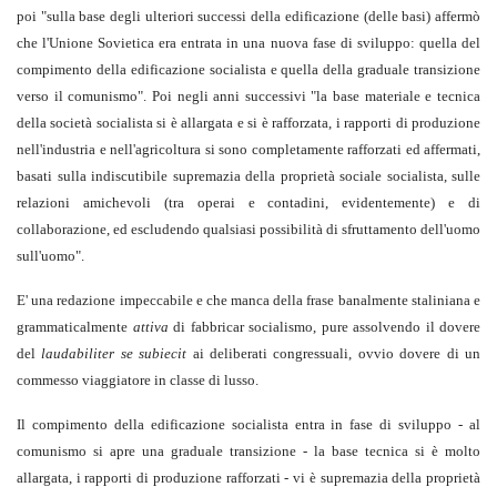
poi "sulla base degli ulteriori successi della edificazione (delle basi) affermò
che l'Unione Sovietica era entrata in una nuova fase di sviluppo: quella del
compimento della edificazione socialista e quella della graduale transizione
verso il comunismo". Poi negli anni successivi "la base materiale e tecnica
della società socialista si è allargata e si è rafforzata, i rapporti di produzione
nell'industria e nell'agricoltura si sono completamente rafforzati ed affermati,
basati sulla indiscutibile supremazia della proprietà sociale socialista, sulle
relazioni amichevoli (tra operai e contadini, evidentemente) e di
collaborazione, ed escludendo qualsiasi possibilità di sfruttamento dell'uomo
sull'uomo".
E' una redazione impeccabile e che manca della frase banalmente staliniana e
grammaticalmente
attiva
di fabbricar socialismo, pure assolvendo il dovere
del
laudabiliter se subiecit
ai deliberati congressuali, ovvio dovere di un
commesso viaggiatore in classe di lusso.
Il compimento della edificazione socialista entra in fase di sviluppo - al
comunismo si apre una graduale transizione - la base tecnica si è molto
allargata, i rapporti di produzione rafforzati - vi è supremazia della proprietà