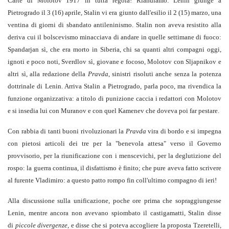
Carte di Molotov 1917 in tutta regola! Riandiamo: Lenin giunge a
Pietrogrado il 3 (16) aprile, Stalin vi era giunto dall'esilio il 2 (15) marzo, una
ventina di giorni di sbandato antileninismo. Stalin non aveva resistito alla
deriva cui il bolscevismo minacciava di andare in quelle settimane di fuoco:
Spandarjan sì, che era morto in Siberia, chi sa quanti altri compagni oggi,
ignoti e poco noti, Sverdlov sì, giovane e focoso, Molotov con Sljapnikov e
altri sì, alla redazione della
Pravda
, sinistri risoluti anche senza la potenza
dottrinale di Lenin. Arriva Stalin a Pietrogrado, parla poco, ma rivendica la
funzione organizzativa: a titolo di punizione caccia i redattori con Molotov
e si insedia lui con Muranov e con quel Kamenev che doveva poi far pestare.
Con rabbia di tanti buoni rivoluzionari la
Pravda
vira di bordo e si impegna
con pietosi articoli dei tre per la "benevola attesa" verso il Governo
provvisorio, per la riunificazione con i menscevichi, per la deglutizione del
rospo: la guerra continua, il disfattismo è finito; che pure aveva fatto scrivere
al furente Vladimiro: a questo patto rompo fin coll'ultimo compagno di ieri!
Alla discussione sulla unificazione, poche ore prima che sopraggiungesse
Lenin, mentre ancora non avevano spiombato il castigamatti, Stalin disse
di
piccole divergenze
, e disse che si poteva accogliere la proposta Tzeretelli,