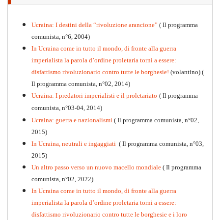
Ucraina: I destini della “rivoluzione arancione”
( Il programma
comunista, n°6, 2004)
In Ucraina come in tutto il mondo, di fronte alla guerra
imperialista la parola d’ordine proletaria torni a essere:
disfattismo rivoluzionario contro tutte le borghesie!
(volantino)
(
Il programma comunista, n°02, 2014)
Ucraina: I predatori imperialisti e il proletariato
( Il programma
comunista, n°03-04, 2014)
Ucraina: guerra e nazionalismi
( Il programma comunista, n°02,
2015)
In Ucraina, neutrali e ingaggiati
( Il programma comunista, n°03,
2015)
Un altro passo verso un nuovo macello mondiale
( Il programma
Kommunistisches Programm
comunista, n°02, 2022)
PDF
n°10 - 2026
In Ucraina come in tutto il mondo, di fronte alla guerra
imperialista la parola d’ordine proletaria torni a essere:
disfattismo rivoluzionario contro tutte le borghesie e i loro