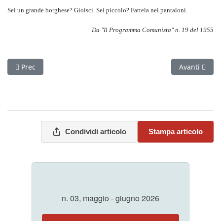
Sei un grande borghese? Gioisci. Sei piccolo? Fattela nei pantaloni.
Da "Il Programma Comunista" n. 19 del 1955
Articolo precedente: La crisi del Medio Oriente
Articolo suc
Prec
Avanti
Condividi articolo
Stampa articolo
n. 03, maggio - giugno 2026