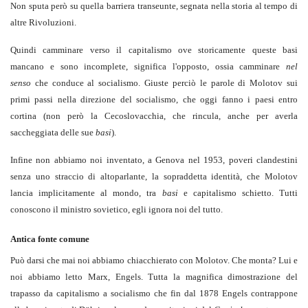
Non sputa però su quella barriera transeunte, segnata nella storia al tempo di
altre Rivoluzioni.
Quindi camminare verso il capitalismo ove storicamente queste basi
mancano e sono incomplete, significa l'opposto, ossia camminare
nel
senso
che conduce al socialismo. Giuste perciò le parole di Molotov sui
primi passi nella direzione del socialismo, che oggi fanno i paesi entro
cortina (non però la Cecoslovacchia, che rincula, anche per averla
saccheggiata delle sue
basi
).
Infine non abbiamo noi inventato, a Genova nel 1953, poveri clandestini
senza uno straccio di altoparlante, la sopraddetta identità, che Molotov
lancia implicitamente al mondo, tra
basi
e capitalismo schietto. Tutti
conoscono il ministro sovietico, egli ignora noi del tutto.
Antica fonte comune
Può darsi che mai noi abbiamo chiacchierato con Molotov. Che monta? Lui e
noi abbiamo letto Marx, Engels. Tutta la magnifica dimostrazione del
trapasso da capitalismo a socialismo che fin dal 1878 Engels contrappone