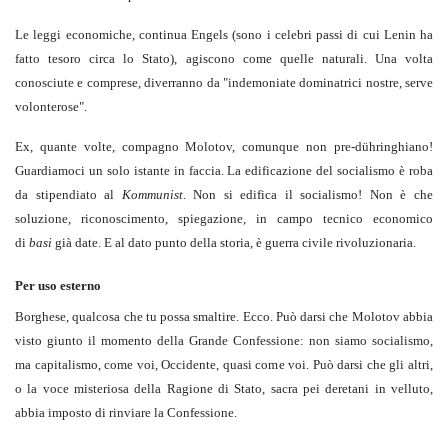
Le leggi economiche, continua Engels (sono i celebri passi di cui Lenin ha
fatto tesoro circa lo Stato), agiscono come quelle naturali. Una volta
conosciute e comprese, diverranno da "indemoniate dominatrici nostre, serve
volonterose".
Ex, quante volte, compagno Molotov, comunque non pre-dühringhiano!
Guardiamoci un solo istante in faccia. La edificazione del socialismo è roba
da stipendiato al
Kommunist
. Non si edifica il socialismo! Non è che
soluzione, riconoscimento, spiegazione, in campo tecnico economico
di
basi
già date. E al dato punto della storia, è guerra civile rivoluzionaria.
Per uso esterno
Borghese, qualcosa che tu possa smaltire. Ecco. Può darsi che Molotov abbia
visto giunto il momento della Grande Confessione: non siamo socialismo,
ma capitalismo, come voi, Occidente, quasi come voi. Può darsi che gli altri,
o la voce misteriosa della Ragione di Stato, sacra pei deretani in velluto,
abbia imposto di rinviare la Confessione.