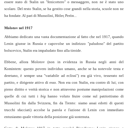
essere stato di Stalin un "fenicottero" o messaggero, non ne è stato uno
scolaro. Del resto Stalin, se ha gestito cose grandi nella storia, scuole non ne
ha fondate. Al pari di Mussolini, Hitler, Peròn...
Molotov nel 1917
Abbiamo dedicato una vasta documentazione al fatto che nel 1917, quando
Lenin giunse in Russia e capovolse un indirizzo "paludoso" del partito
bolscevico, Stalin era impaludato fino alla tiroide.
Ebbene, allora Molotov (non in evidenza in Russia negli anni del
Komintern: questo povero individuo umano, anche se ha notevole testa e
deretano, è sempre una "variabile ad eclissi") era già vivo, tesserato nel
partito, e dirigente attivo di esso. Non era con Stalin, era contro di lui; con
pieno diritto e verità storica e non attraverso postume manipolazioni come
quelle di cui tutti i
big
hanno voluto fruire come sul patriottismo di
Mussolini fin dalla Svizzera, fin da Trento: siamo assai edotti di questi
trucchi sfacciati) accolse la parola e l'azione di Lenin con immediato
entusiasmo quale vittoria della posizione già sostenuta.