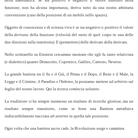
della matematica. Se sia positivo o negativo il
valore assoluto
della
funzione, non ha alcuna importanza, deriva tutto da una nostra arbitraria
convenzione (caso della posizione di un mobile nello spazio).
Oggetto di conoscenza e di scienza viva è se sia negativo o positivo il valore
della
derivata
della funzione (velocità del moto di quel corpo in una delle
due direzioni sulla traiettoria). E (permettete) delle derivate della derivata.
Nello scrittarello su Einstein cercammo mostrare che egli fu tanto relativista
(e dialettico) quanto Democrito, Copernico, Galileo, Cartesio, Newton.
La grande barriera tra il Su e il Giù, il Prima e il Dopo, il Bene e il Male, la
Legge e il Crimine, il Paradiso e l'Inferno, la possiamo mettere
ad arbitrio
sul
foglio del nostro lavoro. Qui la ricerca
comincia soltanto
.
La
tradizione
ci ha sempre trasmesso un risultato di ricerche gloriose, ma un
risultato sempre transitorio, come se fosse una Barriera metafisica
indiscutibilmente tracciata
ab aeterno
in quella tale posizione.
Ogni volta che una barriera
sacra
cade, la Rivoluzione sorge e cammina.