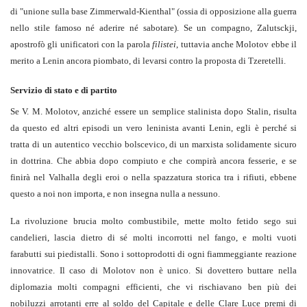
di "unione sulla base Zimmerwald-Kienthal" (ossia di opposizione alla guerra
nello stile famoso né aderire né sabotare). Se un compagno, Zalutsckji,
apostrofò gli unificatori con la parola
filistei
, tuttavia anche Molotov ebbe il
merito a Lenin ancora piombato, di levarsi contro la proposta di Tzeretelli.
Servizio di stato e di partito
Se V. M. Molotov, anziché essere un semplice stalinista dopo Stalin, risulta
da questo ed altri episodi un vero leninista avanti Lenin, egli è perché si
tratta di un autentico vecchio bolscevico, di un marxista solidamente sicuro
in dottrina. Che abbia dopo compiuto e che compirà ancora fesserie, e se
finirà nel Valhalla degli eroi o nella spazzatura storica tra i rifiuti, ebbene
questo a noi non importa, e non insegna nulla a nessuno.
La rivoluzione brucia molto combustibile, mette molto fetido sego sui
candelieri, lascia dietro di sé molti incorrotti nel fango, e molti vuoti
farabutti sui piedistalli. Sono i sottoprodotti di ogni fiammeggiante reazione
innovatrice. Il caso di Molotov non è unico. Si dovettero buttare nella
diplomazia molti compagni efficienti, che vi rischiavano ben più dei
nobiluzzi arrotanti erre al soldo del Capitale e delle Clare Luce premi di