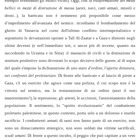
esempio sventrando gli edifici vicini). Oggi, con
la trasformazione dei mezzi
bellici in mezzi di distruzione di massa
(aerei, navi, carri armati, missili e
droni...), la barricata non è nemmeno più proponibile come mezzo
d’impedimento all'avanzata del nemico: ricordiamo il bombardamento del
ghetto di Varsavia nel corso dell'ultimo conflitto interimperialistico e
soprattutto le devastazioni operate a Tall Al-Zaatar e a Gaza e dintorni negli
ultimi decenni (e nell’immediato ieri, o ancor più di recente, quanto sta
succedendo in Ucraina e in Siria): il massacro di civili e la distruzione di
strutture produttive sono diventati lo scopo decisivo delle guerre, al di sopra
del quale s'impone la dichiarazione di
uno stato d'ordine, l'aperta dittatura,
nei confronti del proletariato
. Di fronte alle barricate e al lancio di pietre a
Gaza, c'è un esercito che agisce come una polizia, il cui scopo non è la
vittoria sul nemico, ma la restaurazione di un ordine (anzi il suo
mantenimento!), la repressione, gli arresti, le uccisioni, l'annientamento della
popolazione. Il sentimento, lo “spirito rivoluzionario” del combattente
proletario palestinese, in questo contesto, porta solo a un doloroso e inutile
sacrificio. I combattenti armati di sassi non fanno parte di un esercito, non
sono un distaccamento strategico, non sono soldati ma vittime sacrificali,
scudi umani
. Di fronte a questo incubo, il peggio che può capitare a un vero