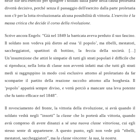
nelle file dell'esercito per spingere i soldati dalla parte della causa proletaria
diverrà decisivo, perché senza il passaggio dell'esercito dalla parte proletaria
non c'è per la lotta rivoluzionaria alcuna possibilità di vittoria.
L'esercito è la
massa critica che decide il corso della rivoluzione
.
Scrive ancora Engels: “Già nel 1849 la barricata aveva perduto il suo fascino.
Il soldato non vedeva più dietro ad essa ‘il popolo’, ma ribelli, mestatori,
saccheggiatori, spartitori di bottino, la feccia della società. […]
Un’insurrezione che attiri le simpatie di tutti gli strati popolari è difficile che
si riproduca; nella lotta di classe non avverrà infatti mai che tutti gli strati
medi si raggruppino in modo così esclusivo attorno al proletariato da far
scomparire il partito della reazione raccolto attorno alla borghesia. Il
‘popolo’ apparirà sempre diviso, e verrà perciò a mancare una leva potente
che fu tanto efficace nel 1848”.
Il rovesciamento del fronte, la vittoria della rivoluzione, si avrà quando il
soldato vedrà negli “insorti” la
classe
che lo porterà alla vittoria, quando
avrà compreso di avere dinanzi a sé
una nuova classe vittoriosa
, cui egli
stesso sente di appartenere. A questo punto, egli non vede più “ribelli,
mestatori, saccheggiatori”, ma
la classe vincente
:
la sua, la nostra
.