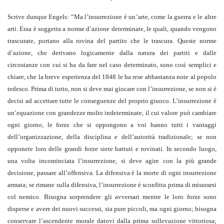
Scrive dunque Engels: “Ma l’insurrezione è un’arte, come la guerra e le altre
arti. Essa è soggetta a norme d’azione determinate, le quali, quando vengono
trascurate, portano alla rovina del partito che le trascura. Queste norme
d’azione, che derivano logicamente dalla natura dei partiti e dalle
circostanze con cui si ha da fare nel caso determinato, sono così semplici e
chiare, che la breve esperienza del 1848 le ha rese abbastanza note al popolo
tedesco. Prima di tutto, non si deve mai giocare con l’insurrezione, se non si è
decisi ad accettare tutte le conseguenze del proprio giuoco. L’insurrezione è
un’equazione con grandezze molto indeterminate, il cui valore può cambiare
ogni giorno, le forze che si oppongono a voi hanno tutti i vantaggi
dell’organizzazione, della disciplina e dell’autorità tradizionale; se non
opponete loro delle grandi forze siete battuti e rovinati. In secondo luogo,
una volta incominciata l’insurrezione, si deve agire con la più grande
decisione, passare all’offensiva. La difensiva è la morte di ogni insurrezione
armata; se rimane sulla difensiva, l’insurrezione è sconfitta prima di misurarsi
col nemico. Bisogna sorprendere gli avversari mentre le loro forze sono
disperse e avere dei nuovi successi, sia pure piccoli, ma ogni giorno; bisogna
conservare l’ascendente morale datovi dalla prima sollevazione vittoriosa;