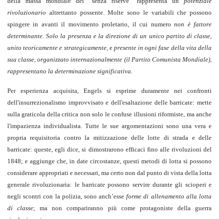
della massa mondiale dei “senza riserve” rappresenta un
potenziale
rivoluzionario
altrettanto possente. Molte sono le variabili che possono
spingere in avanti il movimento proletario, il cui numero
non
è fattore
determinante
.
Solo la presenza e la direzione di un unico partito di classe,
unito teoricamente e strategicamente,
e
presente in ogni fase della vita della
sua classe, organizzato internazionalmente (il Partito Comunista Mondiale),
rappresentano la determinazione significativa
.
Per esperienza acquisita, Engels si esprime duramente nei confronti
dell'insurrezionalismo improvvisato e dell'esaltazione delle barricate: mette
sulla graticola della critica non solo le confuse illusioni riformiste, ma anche
l'impazienza individualista. Tutte le sue argomentazioni sono una vera e
propria requisitoria contro la mitizzazione delle lotte di strada e delle
barricate: queste, egli dice, si dimostrarono efficaci fino alle rivoluzioni del
1848; e aggiunge che, in date circostanze, questi metodi di lotta si possono
considerare appropriati e necessari, ma certo non dal punto di vista della lotta
generale rivoluzionaria: le barricate possono servire durante gli scioperi e
negli scontri con la polizia, sono anch’esse
forme di allenamento alla lotta
di classe
; ma non compariranno più come protagoniste della guerra