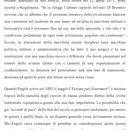
enorme, assediata da due eserciti, nella lettera del 12 aprile 1871, Marx
ricorda a Kugelmann: “Se tu rileggi l’ultimo capitolo del mio
18 Brumaio
troverai che io affermo che il prossimo tentativo della rivoluzione francese
non consisterà nel trasferire da una mano ad un’altra la macchina militare e
burocratica com’è avvenuto fino ad ora, ma nello spezzarla, e che tale è la
condizione preliminare di ogni reale rivoluzione popolare sul continente”.
Eccole, la
distruzione della macchina statale borghese
(una macchina
politica, militare e amministrativa che ha fatto il suo tempo)
e la sua
sostituzione
con una macchina nuova e differente che dovrà presentarsi sul
terreno dello scontro ultimo con i caratteri di una
organizzazione di
combattimento
: la dittatura del proletariato sarà una fase di transizione,
destinata ad aprire le porte alla futura società senza classi.
Quando Engels scrive nel 1893 il saggio
L'Europa può disarmare?
, è iniziata
l'epoca della maturità degli eserciti di massa, prodotto diretto della civiltà
industriale capitalistica giunta alla sua fase imperialista. La possibilità che
gli “accordi di pace” della fine del secolo si potessero trasformare, per merito
di questo o quello Stato, in un disarmo generale viene decisamente esclusa.
Ma Engels cerca comunque di prendere in considerazione anche questa