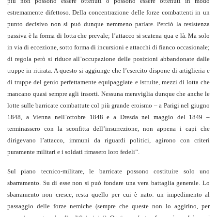
più non possono essere ottenuti o possono essere ottenuti in modo
estremamente difettoso. Della concentrazione delle forze combattenti in un
punto decisivo non si può dunque nemmeno parlare. Perciò la resistenza
passiva è la forma di lotta che prevale; l’attacco si scatena qua e là. Ma solo
in via di eccezione, sotto forma di incursioni e attacchi di fianco occasionale;
di regola però si riduce all’occupazione delle posizioni abbandonate dalle
truppe in ritirata. A questo si aggiunge che l’esercito dispone di artiglieria e
di truppe del genio perfettamente equipaggiate e istruite, mezzi di lotta che
mancano quasi sempre agli insorti. Nessuna meraviglia dunque che anche le
lotte sulle barricate combattute col più grande eroismo – a Parigi nel giugno
1848, a Vienna nell’ottobre 1848 e a Dresda nel maggio del 1849 –
terminassero con la sconfitta dell’insurrezione, non appena i capi che
dirigevano l’attacco, immuni da riguardi politici, agirono con criteri
puramente militari e i soldati rimasero loro fedeli”.
Sul piano tecnico-militare, le barricate possono costituire solo uno
sbarramento. Su di esse non si può fondare una vera battaglia generale. Lo
sbarramento non cresce, resta quello per cui è nato: un impedimento al
passaggio delle forze nemiche (sempre che queste non lo aggirino, per