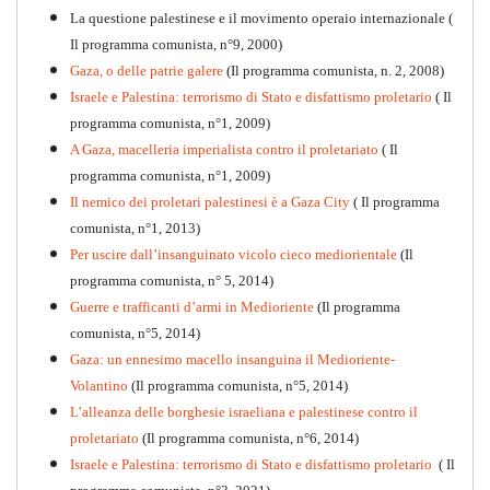
La questione palestinese e il movimento operaio internazionale (
Il programma comunista, n°9, 2000)
Gaza, o delle patrie galere
(Il programma comunista, n. 2, 2008)
Israele e Palestina: terrorismo di Stato e disfattismo proletario
( Il
programma comunista, n°1, 2009)
A Gaza, macelleria imperialista contro il proletariato
( Il
programma comunista, n°1, 2009)
Il nemico dei proletari palestinesi è a Gaza City
( Il programma
Per la difesa intransigente
comunista, n°1, 2013)
PDF
Per uscire dall’insanguinato vicolo cieco mediorientale
(Il
programma comunista, n° 5, 2014)
Guerre e trafficanti d’armi in Medioriente
(Il programma
comunista, n°5, 2014)
Gaza: un ennesimo macello insanguina il Medioriente-
Volantino
(Il programma comunista, n°5, 2014)
L’alleanza delle borghesie israeliana e palestinese contro il
proletariato
(Il programma comunista, n°6, 2014)
Israele e Palestina: terrorismo di Stato e disfattismo proletario
( Il