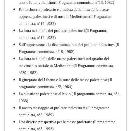
nostra lotta- volantino(Il Programma comunista, n°13, 1982)
Per lo sbocco proletario e classista della lotta delle masse
oppresse palestinesi e di tutto il Medioriente(Il Programma
comunista, n°14, 1982)
La lotta nazionale dei proletari palestinesi(Il Programma
comunista, n°12, 1982)
Sull'oppressione e la discriminazione dei proletari palestinesi(Il
Programma comunista, n°19, 1982)
La lotta nazionale delle masse palerstinesi nel quadro del
movimento sociale in Medioriente(Il Programma comunista,
1917-2017 Ieri Oggi Domani
n°20, 1982)
Il ginepraio del Libano e la sorte delle masse palestinesi ( Il
Quaderno n°9
PDF
programma comunista, n°2, 1984)
La questione palestinese al bivio ( Il programma comunista, n°1,
1988)
Il nostro messaggio ai proletari palestinesi ( Il programma
comunista, n°2, 1989)
Una diversa prospettiva per le masse proletarie (Il programma
comunista, n°5, 1993)