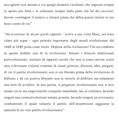
raccogliere così attorno a voi quegli elementi vacillanti, che seguono sempre
la spinta più forte e si schierano sempre dalla parte che ha dei successi;
dovete costringere il nemico a ritirarsi prima che abbia potuto riunire le sue
forze contro di voi”.
“Ad eccezione di alcuni pochi capitoli – scrive a sua volta Marx, nel testo
citato più sopra – ogni periodo importante degli annali rivoluzionari dal
1848 al 1849 porta come titolo:
Disfatta della rivoluzione!
Chi soccombette
in queste disfatte non fu la rivoluzione. Furono i fronzoli tradizionali
prerivoluzionari, risultato di rapporti sociali che non si erano ancora acuiti
sino a diventare violenti contrasti di classe, persone, illusioni, idee, progetti,
di cui il partito rivoluzionario non si era liberato prima della rivoluzione di
febbraio e da cui poteva liberarlo non la
vittoria di febbraio
ma solamente
una serie di
sconfitte
. In una parola: il progresso rivoluzionario non si fece
strada con le sue tragicomiche conquiste immediate, ma, al contrario, facendo
sorgere una controrivoluzione serrata, potente, facendo sorgere un avversario,
combattendo il quale soltanto il partito dell’insurrezione raggiunse la
maturità di un vero partito rivoluzionario”.