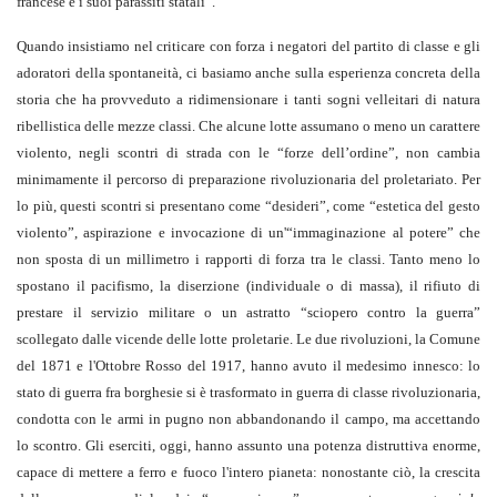
francese e i suoi parassiti statali”.
Quando insistiamo nel criticare con forza i negatori del partito di classe e gli
adoratori della spontaneità, ci basiamo anche sulla esperienza concreta della
storia che ha provveduto a ridimensionare i tanti sogni velleitari di natura
ribellistica delle mezze classi. Che alcune lotte assumano o meno un carattere
violento, negli scontri di strada con le “forze dell’ordine”, non cambia
minimamente il percorso di preparazione rivoluzionaria del proletariato. Per
lo più, questi scontri si presentano come “desideri”, come “estetica del gesto
violento”, aspirazione e invocazione di un'“immaginazione al potere” che
non sposta di un millimetro i rapporti di forza tra le classi. Tanto meno lo
spostano il pacifismo, la diserzione (individuale o di massa), il rifiuto di
prestare il servizio militare o un astratto “sciopero contro la guerra”
scollegato dalle vicende delle lotte proletarie. Le due rivoluzioni, la Comune
del 1871 e l'Ottobre Rosso del 1917, hanno avuto il medesimo innesco: lo
stato di guerra fra borghesie si è trasformato in guerra di classe rivoluzionaria,
condotta con le armi in pugno non abbandonando il campo, ma accettando
lo scontro. Gli eserciti, oggi, hanno assunto una potenza distruttiva enorme,
capace di mettere a ferro e fuoco l'intero pianeta: nonostante ciò, la crescita