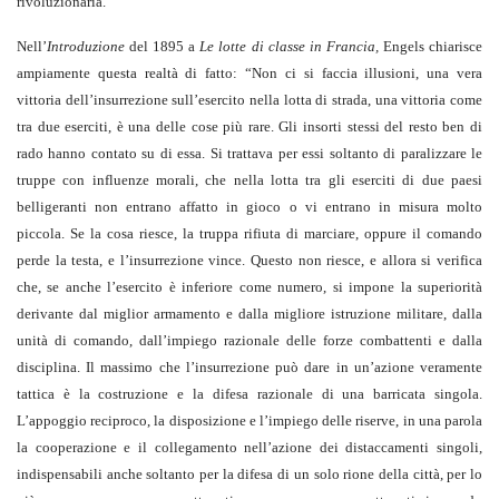
rivoluzionaria.
Nell’
Introduzione
del 1895 a
Le lotte di classe in Francia,
Engels chiarisce
ampiamente questa realtà di fatto: “Non ci si faccia illusioni, una vera
vittoria dell’insurrezione sull’esercito nella lotta di strada, una vittoria come
tra due eserciti, è una delle cose più rare. Gli insorti stessi del resto ben di
rado hanno contato su di essa. Si trattava per essi soltanto di paralizzare le
truppe con influenze morali, che nella lotta tra gli eserciti di due paesi
belligeranti non entrano affatto in gioco o vi entrano in misura molto
piccola. Se la cosa riesce, la truppa rifiuta di marciare, oppure il comando
perde la testa, e l’insurrezione vince. Questo non riesce, e allora si verifica
che, se anche l’esercito è inferiore come numero, si impone la superiorità
derivante dal miglior armamento e dalla migliore istruzione militare, dalla
unità di comando, dall’impiego razionale delle forze combattenti e dalla
disciplina. Il massimo che l’insurrezione può dare in un’azione veramente
tattica è la costruzione e la difesa razionale di una barricata singola.
L’appoggio reciproco, la disposizione e l’impiego delle riserve, in una parola
la cooperazione e il collegamento nell’azione dei distaccamenti singoli,
indispensabili anche soltanto per la difesa di un solo rione della città, per lo