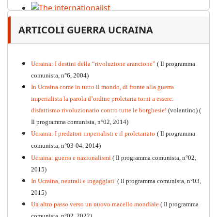
The internationalist
ARTICOLI GUERRA UCRAINA
PDF
n
.12
, 2026
Ucraina: I destini della “rivoluzione arancione”
( Il programma
comunista, n°6, 2004)
In Ucraina come in tutto il mondo, di fronte alla guerra
imperialista la parola d’ordine proletaria torni a essere:
disfattismo rivoluzionario contro tutte le borghesie!
(volantino)
(
Il programma comunista, n°02, 2014)
Ucraina: I predatori imperialisti e il proletariato
( Il programma
comunista, n°03-04, 2014)
Ucraina: guerra e nazionalismi
( Il programma comunista, n°02,
2015)
In Ucraina, neutrali e ingaggiati
( Il programma comunista, n°03,
2015)
Un altro passo verso un nuovo macello mondiale
( Il programma
Kommunistisches Programm
comunista, n°02, 2022)