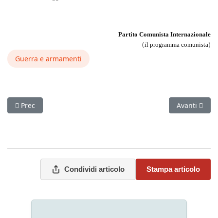
Partito Comunista Internazionale
(
il programma comunista
)
Guerra e armamenti
Articolo precedente: Lavorando al V volume della Storia della 
Articolo succ
Prec
Avanti
Condividi articolo
Stampa articolo