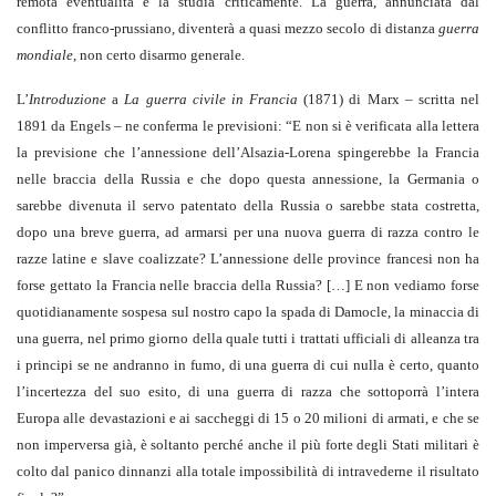
remota eventualità e la studia criticamente. La guerra, annunciata dal
conflitto franco-prussiano, diventerà a quasi mezzo secolo di distanza
guerra
mondiale
, non certo disarmo generale.
L’
Introduzione
a
La guerra civile in Francia
(1871) di Marx – scritta nel
1891 da Engels – ne conferma le previsioni: “E non si è verificata alla lettera
la previsione che l’annessione dell’Alsazia-Lorena spingerebbe la Francia
nelle braccia della Russia e che dopo questa annessione, la Germania o
sarebbe divenuta il servo patentato della Russia o sarebbe stata costretta,
dopo una breve guerra, ad armarsi per una nuova guerra di razza contro le
razze latine e slave coalizzate? L’annessione delle province francesi non ha
forse gettato la Francia nelle braccia della Russia? […] E non vediamo forse
quotidianamente sospesa sul nostro capo la spada di Damocle, la minaccia di
una guerra, nel primo giorno della quale tutti i trattati ufficiali di alleanza tra
i principi se ne andranno in fumo, di una guerra di cui nulla è certo, quanto
l’incertezza del suo esito, di una guerra di razza che sottoporrà l’intera
Europa alle devastazioni e ai saccheggi di 15 o 20 milioni di armati, e che se
non imperversa già, è soltanto perché anche il più forte degli Stati militari è
colto dal panico dinnanzi alla totale impossibilità di intravederne il risultato