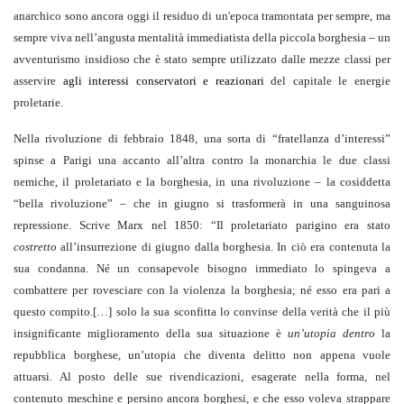
anarchico sono ancora oggi il residuo di un'epoca tramontata per sempre, ma
sempre viva nell’angusta mentalità immediatista della piccola borghesia – un
avventurismo insidioso che è stato sempre utilizzato dalle mezze classi per
asservire
agli interessi conservatori e reazionari
del capitale le energie
proletarie.
Nella rivoluzione di febbraio 1848, una sorta di “fratellanza d’interessi”
spinse a Parigi una accanto all’altra contro la monarchia le due classi
nemiche, il proletariato e la borghesia, in una rivoluzione – la cosiddetta
“bella rivoluzione” – che in giugno si trasformerà in una sanguinosa
repressione. Scrive Marx nel 1850: “Il proletariato parigino era stato
costretto
all’insurrezione di giugno dalla borghesia. In ciò era contenuta la
sua condanna. Né un consapevole bisogno immediato lo spingeva a
combattere per rovesciare con la violenza la borghesia; né esso era pari a
questo compito.[…] solo la sua sconfitta lo convinse della verità che il più
insignificante miglioramento della sua situazione è
un’utopia dentro
la
repubblica borghese, un’utopia che diventa delitto non appena vuole
attuarsi. Al posto delle sue rivendicazioni, esagerate nella forma, nel
contenuto meschine e persino ancora borghesi, e che esso voleva strappare