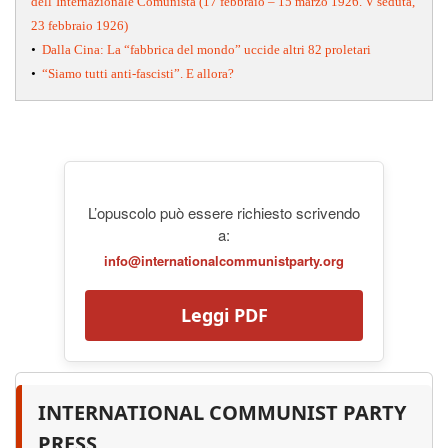
dell’Internazionale Comunista (17 febbraio – 15 marzo 1926. V seduta,
23 febbraio 1926)
•
Dalla Cina: La “fabbrica del mondo” uccide altri 82 proletari
•
“Siamo tutti anti-fascisti”. E allora?
L’opuscolo può essere richiesto scrivendo
a:
info@internationalcommunistparty.org
Leggi PDF
INTERNATIONAL COMMUNIST PARTY
PRESS