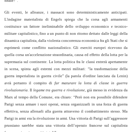
finale?”.
Gli eventi, le alleanze, i massacri sono deterministicamente anticipati.
L'indagine materialista di Engels spiega che la corsa agli armamenti
costituisce un fattore ineliminabile dello sviluppo economico e tecnico-
militare capitalistico, fino a un punto di non ritorno dettato dalle leggi della
dinamica capitalista, dalla violenta concorrenza economica fra gli Stati che si
esprimerà come conflitto nazionalistico. Gli eserciti europei ricevono da
quella corsa un'accelerazione straordinaria, causa ed effetto della lotta per la
supremazia sul continente. La lotta politica fra le classi entrerà apertamente
in scena, spinta agli estremi con mezzi militari: “la trasformazione della
guerra imperialista in guerra civile” (la parola d'ordine lanciata da Lenin)
avrà pertanto il compito di
far maturare la lotta di classe in guerra
rivoluzionaria
. Il
legame tra guerra e rivoluzione
, già messo in evidenza da
Marx al tempo della Comune, era chiaro: “Però non era possibile difendere
Parigi senza armare i suoi operai, senza organizzarli in una forza di guerra
effettiva, senza allenarli alla guerra attraverso il combattimento stesso. Ma
Parigi in armi era la rivoluzione in armi. Una vittoria di Parigi sull’aggressore
prussiano sarebbe stata una vittoria dell’operaio francese sul capitalista