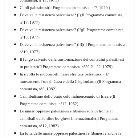
comunista, n°17, 1971)
Curdi palestinesi(Il Programma comunista, n°7, 1975 )
Dove va la resistenza palestinese? (I)(Il Programma comunista,
n°17, 1977)
Dove va la resistenza palestinese? (II)(Il Programma comunista,
n°18, 1977)
Dove va la resistenza palestinese? (III)(Il Programma comunista,
n°19, 1977)
Il lungo calvario della trasformazione dei contadini palestinesi
in proletari(Il Programma comunista, n°20-21-22, 1979).
In rivolta le indomabili masse sfruttate palestinesi ( E'
nuovamente l'ora di Gaza e della Cisgiordania)(Il Programma
comunista, n°8, 1982)
Cannibalismo dello Stato colonialmercenario di Israele(Il
Perchè la Russia non era
Programma comunista, n°12, 1982)
comunista
Le masse oppresse palestinesi e libanesi sole di fronte ai
PDF
Quaderno n°10
cannibali dell'ordine borghese internazionale(Il Programma
comunista, n°12, 1982)
La lotta delle masse oppresse palestinesi e libanesi è anche la