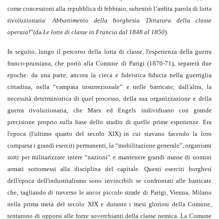
come concessioni alla repubblica di febbraio, subentrò l’ardita parola di lotta
rivoluzionaria:
Abbattimento della borghesia. Dittatura della classe
operaia!
”(da
Le lotte di classe in Francia dal 1848 al 1850
).
In seguito, lungo il percorso della lotta di classe, l'esperienza della guerra
franco-prussiana, che portò alla Comune di Parigi (1870-71), separerà due
epoche: da una parte, ancora la cieca e fideistica fiducia nella guerriglia
cittadina, nella “vampata insurrezionale” e nelle barricate; dall'altra, la
necessità deterministica di
quel
processo, della sua organizzazione e della
guerra rivoluzionaria, che Marx ed Engels individuano con grande
precisione proprio sulla base dello studio di quelle prime esperienze. Era
l'epoca (l'ultimo quarto del secolo XIX) in cui stavano facendo la loro
comparsa i grandi eserciti permanenti, la “mobilitazione generale”, organismi
sorti per militarizzare intere “nazioni” e mantenere grandi masse di uomini
armati sottomessi alla disciplina del capitale. Questi eserciti borghesi
dell'epoca dell'industrialismo sono invincibili se confrontati alle barricate
che, tagliando di traverso le ancor piccole strade di Parigi, Vienna, Milano
nella prima metà del secolo XIX e durante i mesi gloriosi della Comune,
tentarono di opporsi alle forze soverchianti della classe nemica. La Comune