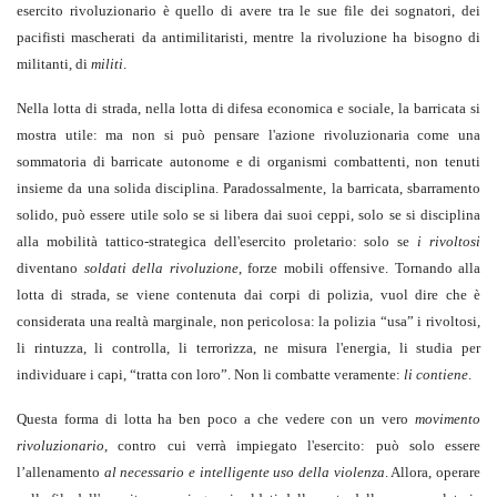
esercito rivoluzionario è quello di avere tra le sue file dei sognatori, dei
pacifisti mascherati da antimilitaristi, mentre la rivoluzione ha bisogno di
militanti, di
militi
.
Nella lotta di strada, nella lotta di difesa economica e sociale, la barricata si
mostra utile: ma non si può pensare l'azione rivoluzionaria come una
sommatoria di barricate autonome e di organismi combattenti, non tenuti
insieme da una solida disciplina. Paradossalmente, la barricata, sbarramento
solido, può essere utile solo se si libera dai suoi ceppi, solo se si disciplina
alla mobilità tattico-strategica dell'esercito proletario: solo se
i rivoltosi
diventano
soldati della rivoluzione
, forze mobili offensive. Tornando alla
lotta di strada, se viene contenuta dai corpi di polizia, vuol dire che è
considerata una realtà marginale, non pericolosa: la polizia “usa” i rivoltosi,
li rintuzza, li controlla, li terrorizza, ne misura l'energia, li studia per
individuare i capi, “tratta con loro”. Non li combatte veramente:
li contiene
.
Questa forma di lotta ha ben poco a che vedere con un vero
movimento
rivoluzionario
, contro cui verrà impiegato l'esercito: può solo essere
l’allenamento
al necessario e intelligente uso della
violenza
. Allora, operare