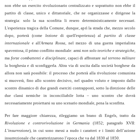
non ebbe un esercito rivoluzionario centralizzato e soprattutto non ebbe il
partito di classe, unico e dittatoriale, che ne organizzasse e dirigesse la
strategia: solo la sua sconfitta li resero deterministicamente necessari.
L'esperienza tragica della Comune, dunque, aprì la strada che, mezzo secolo
dopo, porterà (come
lezione
di quell'esperienza) al
partito di classe
internazionale
e all'
Armata Rossa
, nel mezzo di una guerra imperialista
spaventosa, il primo conflitto mondiale: armi
non solo teoriche e
strategiche
,
ma
forze combattenti e disciplinate
, capaci di affrontare
sul terreno militare
la borghesia e di sconfiggerla. Altra via di uscita dalla società borghese da
allora non sarà possibile: il processo che porterà alla rivoluzione comunista
si muoverà, fino allo scontro decisivo, nel quadro voluto e imposto dallo
scontro dinamico di due grandi eserciti contrapposti, sotto la direzione delle
due classi nemiche in inconciliabile lotta – uno scontro che dovrà
necessariamente proiettarsi su uno scenario mondiale, pena la sconfitta.
Per fare maggiore chiarezza, rileggiamo un brano di Engels, tratto da
Rivoluzione e controrivoluzione in Germania
(1852; paragrafo XVII:
L’insurrezione
), in cui sono messi a nudo i caratteri e i limiti dell’azione
insurrezionale che caratterizzarono l’epoca che va dal 1830 al 1850.