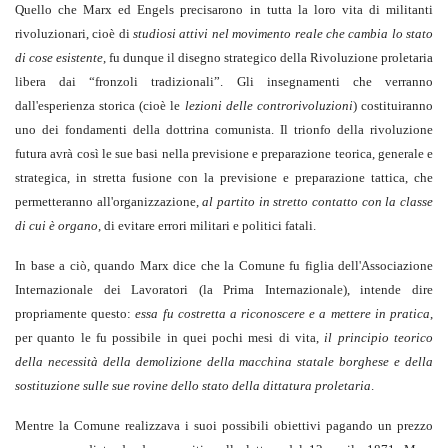
Quello che Marx ed Engels precisarono in tutta la loro vita di militanti
rivoluzionari, cioè di
studiosi
attivi
nel movimento reale che cambia lo stato
di cose esistente
, fu dunque il disegno strategico della Rivoluzione proletaria
libera dai “fronzoli tradizionali”. Gli insegnamenti che verranno
dall'esperienza storica (cioè le
lezioni delle controrivoluzioni
) costituiranno
uno dei fondamenti della dottrina comunista. Il trionfo della rivoluzione
futura avrà così le sue basi nella previsione e preparazione teorica, generale e
strategica, in stretta fusione con la previsione e preparazione tattica, che
permetteranno all'organizzazione,
al partito in stretto contatto
con la classe
di cui è organo
, di evitare errori militari e politici fatali.
In base a ciò, quando Marx dice che la Comune fu figlia dell'Associazione
Internazionale dei Lavoratori (la Prima Internazionale), intende dire
propriamente questo:
essa
fu costretta a riconoscere e a mettere in
pratica
,
per quanto le fu possibile in quei pochi mesi di vita,
il principio teorico
della
necessità della
demolizione della macchina statale borghese e della
sostituzione sulle sue rovine dello stato della dittatura proletaria
.
Mentre la Comune realizzava i suoi possibili obiettivi pagando un prezzo