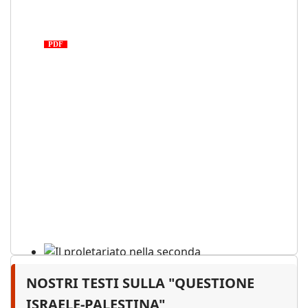
Medio Oriente: cronaca di una
tragedia proletaria
PDF
NOSTRI TESTI SULLA "QUESTIONE
Il proletariato nella seconda
guerra mondiale e nella
ISRAELE-PALESTINA"