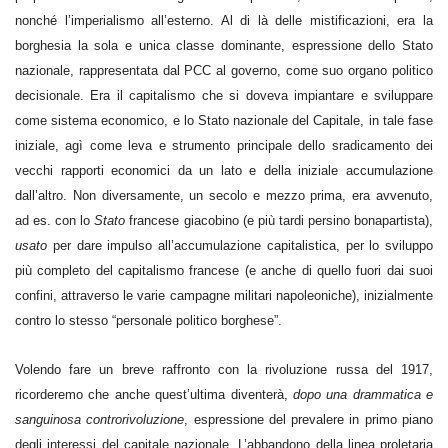
nonché l’imperialismo all’esterno. Al di là delle mistificazioni, era la
borghesia la sola e unica classe dominante, espressione dello Stato
nazionale, rappresentata dal PCC al governo, come suo organo politico
decisionale. Era il capitalismo che si doveva impiantare e sviluppare
come sistema economico, e lo Stato nazionale del Capitale, in tale fase
iniziale, agì come leva e strumento principale
dello sradicamento dei
vecchi rapporti economici da un lato e della iniziale accumulazione
dall’altro. Non diversamente, un secolo e mezzo prima, era avvenuto,
ad es. con lo
Stato
francese giacobino (e più tardi persino bonapartista),
usato
per dare impulso all’accumulazione capitalistica, per lo sviluppo
più completo del capitalismo francese (e anche di quello fuori dai suoi
confini, attraverso le varie campagne militari napoleoniche), inizialmente
contro lo stesso “personale politico borghese”.
Volendo fare un breve raffronto con la rivoluzione russa del 1917,
ricorderemo che anche quest’ultima diventerà,
dopo una drammatica e
sanguinosa controrivoluzione
, espressione del prevalere in primo piano
degli interessi del capitale nazionale. L’abbandono della linea proletaria