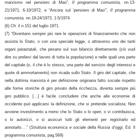
marxismo nel pensiero di Mao”,
Il programma comunista,
nn.13-
21/1971, 6-10/1972; e “Ancora sul 'pensiero di Mao'
”
,
Il programma
comunista,
nn.19-24/1973, 1-5/1974.
(6) Cfr. il n.151 del luglio 1971.
(7) “Diventano sempre più rare le operazioni di finanziamento che non
assista lo Stato, o con una speciale legge, o attraverso uno dei tanti
organi parastatali, che pesano sul suo bilancio direttamente (ciò vuol
dire su prelievi dal lavoro di tutta la popolazione) e nelle quali una parte
del capitale (o, il che è lo stesso, una parte del servizio degli interessi e
quote di ammortamento) non ricada sullo Stato. Il giro del capitale, che
nella dottrina marxista è per definizione originaria fatto sociale rispetto
alle forme storiche di giro privato della ricchezza, diventa sempre più
giro pubblico. […] è facile concludere che anche alle economie di
occidente può applicarsi la definizione, che si pretende socialista: Non
avviene investimento a meno che lo Stato o lo operi, o vi contribuisca,
o lo autorizzi, o si assicuri tutti gli elementi per registrarlo ed
annotarlo….” (
Struttura economica e sociale della Russia d’oggi
, Ed. Il
programma comunista, pag.569)