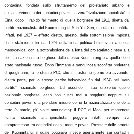
contadina, fondata sullo sfruttamento del proletariato urbano e
sull’asservimento dei contadini poveri
.
La vera “rivoluzione socialista” in
Cina, dopo il rapido fallimento di quella borghese del 1911 diretta dal
partito nazionalista del Kuomintang di Sun Yat-Sen, era stata sconfitta,
infatti, nel 1927 – effetto diretto, questo, della sottomissione imposta
dallo stalinismo fin dal 1924 della linea politica bolscevica a quella
menscevica, con la sottomissione della lotta del proletariato cinese alla
politica nazionalista borghese dello stesso Kuomintang e a quella dello
stato nazionale russo. Dopo l’immane e sanguinosa sconfitta proletaria
di quegli anni, fu lo stesso PCC che si trasformò (come era avvenuto,
d’altra parte, per lo stesso partito bolscevico fin dal 1924) nel “vero
partito” nazionale borghese. Ed essendo il suo orizzonte quello
nazionale borghese, esso non riuscì mai a poggiarsi neppure sui
contadini poveri o a prendere misure come la nazionalizzazione della
terra (a parole, più volte annunciata): il PCC di Mao, per mantenere
l’unità nazionale antimperialista, poggerà infatti sempre sul
compromesso tra contadini ricchi, medi e poveri. Pressate dalle armate
del Kuomintang, il quale poggiava invece apertamente sui contadini