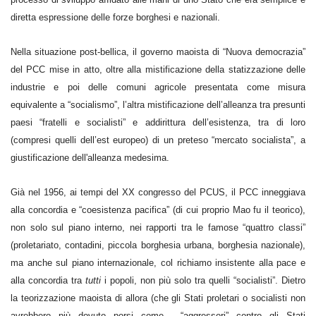
diretta espressione delle forze borghesi e nazionali.
Nella situazione post-bellica, il governo maoista di “Nuova democrazia”
del PCC mise in atto, oltre alla mistificazione della statizzazione delle
industrie e poi delle comuni agricole presentata come misura
equivalente a “socialismo”, l’altra mistificazione dell’alleanza tra presunti
paesi “fratelli e socialisti” e addirittura dell’esistenza, tra di loro
(compresi quelli dell’est europeo) di un preteso “mercato socialista”, a
giustificazione dell'alleanza medesima.
Già nel 1956, ai tempi del XX congresso del PCUS, il PCC inneggiava
alla concordia e “coesistenza pacifica” (di cui proprio Mao fu il teorico),
non solo sul piano interno, nei rapporti tra le famose “quattro classi”
(proletariato, contadini, piccola borghesia urbana, borghesia nazionale),
ma anche sul piano internazionale, col richiamo insistente alla pace e
alla concordia tra
tutti
i popoli, non più solo tra quelli “socialisti”. Dietro
la teorizzazione maoista di allora (che gli Stati proletari o socialisti non
avrebbero più dovuto porsi come… “aggressori” contro gli Stati