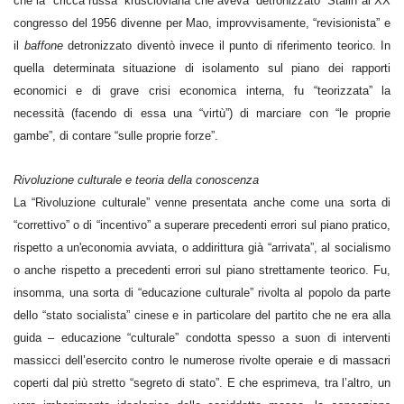
che la “cricca russa” kruscioviana che aveva “detronizzato” Stalin al XX
congresso del 1956 divenne per Mao, improvvisamente, “revisionista” e
il
baffone
detronizzato diventò invece il punto di riferimento teorico. In
quella determinata situazione di isolamento sul piano dei rapporti
economici e di grave crisi economica interna, fu “teorizzata” la
necessità (facendo di essa una “virtù”) di marciare con “le proprie
gambe”, di contare “sulle proprie forze”.
Rivoluzione culturale e teoria della conoscenza
La “Rivoluzione culturale” venne presentata anche come una sorta di
“correttivo” o di “incentivo” a superare precedenti errori sul piano pratico,
rispetto a un'economia avviata, o addirittura già “arrivata”, al socialismo
o anche rispetto a precedenti errori sul piano strettamente teorico. Fu,
insomma, una sorta di “educazione culturale” rivolta al popolo da parte
dello “stato socialista” cinese e in particolare del partito che ne era alla
guida – educazione “culturale” condotta spesso a suon di interventi
massicci dell’esercito contro le numerose rivolte operaie e di massacri
coperti dal più stretto “segreto di stato”. E che esprimeva, tra l’altro, un