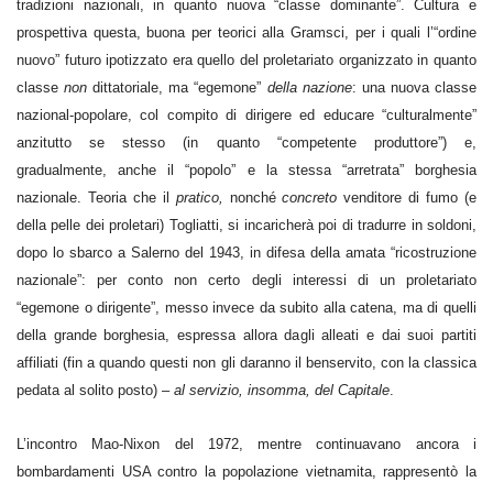
tradizioni nazionali, in quanto nuova “classe dominante”. Cultura e
prospettiva questa, buona per teorici alla Gramsci, per i quali l’“ordine
nuovo” futuro ipotizzato era quello del proletariato organizzato in quanto
classe
non
dittatoriale, ma “egemone”
della nazione
: una nuova classe
nazional-popolare, col compito di dirigere ed educare “culturalmente”
anzitutto se stesso (in quanto “competente produttore”) e,
gradualmente, anche il “popolo” e la stessa “arretrata” borghesia
nazionale. Teoria che il
pratico,
nonché
concreto
venditore di fumo (e
della pelle dei proletari) Togliatti, si incaricherà poi di tradurre in soldoni,
dopo lo sbarco a Salerno del 1943, in difesa della amata “ricostruzione
nazionale”: per conto non certo degli interessi di un proletariato
“egemone o dirigente”, messo invece da subito alla catena, ma di quelli
della grande borghesia, espressa allora dagli alleati e dai suoi partiti
affiliati (fin a quando questi non gli daranno il benservito, con la classica
pedata al solito posto) –
al servizio, insomma, del Capitale
.
L’incontro Mao-Nixon del 1972, mentre continuavano ancora i
bombardamenti USA contro la popolazione vietnamita, rappresentò la