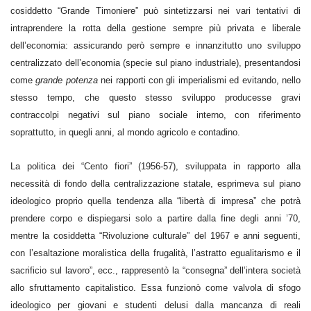
cosiddetto “Grande Timoniere” può sintetizzarsi nei vari tentativi di
intraprendere la rotta della gestione sempre più privata e liberale
dell’economia: assicurando però sempre e innanzitutto uno sviluppo
centralizzato dell’economia (specie sul piano industriale), presentandosi
come
grande potenza
nei rapporti con gli imperialismi ed evitando, nello
stesso tempo, che questo stesso sviluppo producesse gravi
contraccolpi negativi sul piano sociale interno, con riferimento
soprattutto, in quegli anni, al mondo agricolo e contadino.
La politica dei “Cento fiori” (1956-57), sviluppata in rapporto alla
necessità di fondo della centralizzazione statale, esprimeva sul piano
ideologico proprio quella tendenza alla “libertà di impresa” che potrà
prendere corpo e dispiegarsi solo a partire dalla fine degli anni ’70,
mentre la cosiddetta “Rivoluzione culturale” del 1967 e anni seguenti,
con l’esaltazione moralistica della frugalità, l’astratto egualitarismo e il
sacrificio sul lavoro”, ecc., rappresentò la “consegna” dell’intera società
allo sfruttamento capitalistico. Essa funzionò come valvola di sfogo
ideologico per giovani e studenti delusi dalla mancanza di reali