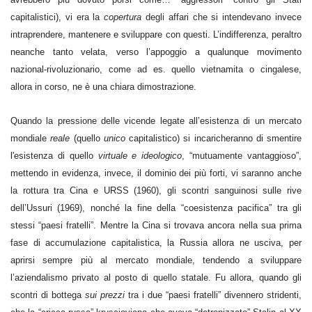
capitalistici), vi era la
copertura
degli affari che si intendevano invece
intraprendere, mantenere e sviluppare con questi. L’indifferenza, peraltro
neanche tanto velata, verso l’appoggio a qualunque movimento
nazional-rivoluzionario, come ad es. quello vietnamita o cingalese,
allora in corso, ne è una chiara dimostrazione.
Quando la pressione delle vicende legate all’esistenza di un mercato
mondiale
reale
(quello
unico
capitalistico) si incaricheranno di smentire
l'esistenza di quello
virtuale e ideologico
, “mutuamente vantaggioso”,
mettendo in evidenza, invece, il dominio dei più forti, vi saranno anche
la rottura tra Cina e URSS (1960), gli scontri sanguinosi sulle rive
dell’Ussuri (1969), nonché la fine della “coesistenza pacifica” tra gli
stessi “paesi fratelli”. Mentre la Cina si trovava ancora nella sua prima
fase di accumulazione capitalistica, la Russia allora ne usciva, per
aprirsi sempre più al mercato mondiale, tendendo a sviluppare
l’aziendalismo privato al posto di quello statale. Fu allora, quando gli
scontri di bottega
sui prezzi
tra i due “paesi fratelli” divennero stridenti,