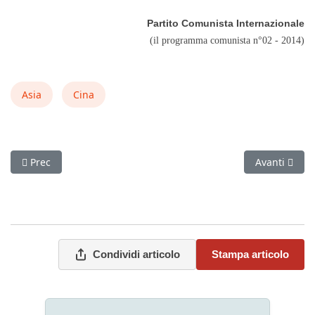
Partito Comunista Internazionale
(il programma comunista n°02 - 2014)
Asia
Cina
Articolo precedente: Nazionalismi sempre risorgenti
Articolo succ
Prec
Avanti
Condividi articolo
Stampa articolo