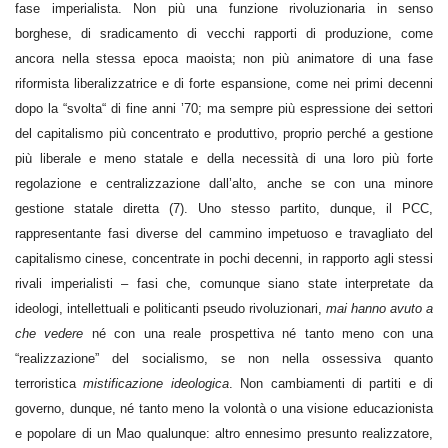
fase imperialista. Non più una funzione rivoluzionaria in senso
borghese, di sradicamento di vecchi rapporti di produzione, come
ancora nella stessa epoca maoista; non più animatore di una fase
riformista liberalizzatrice e di forte espansione, come nei primi decenni
dopo la “svolta“ di fine anni ’70; ma sempre più espressione dei settori
del capitalismo più concentrato e produttivo, proprio perché a gestione
più liberale e meno statale e della necessità di una loro più forte
regolazione e centralizzazione dall’alto, anche se con una minore
gestione statale diretta (7). Uno stesso partito, dunque, il PCC,
rappresentante fasi diverse del cammino impetuoso e travagliato del
capitalismo cinese, concentrate in pochi decenni, in rapporto agli stessi
rivali imperialisti – fasi che, comunque siano state interpretate da
ideologi, intellettuali e politicanti pseudo rivoluzionari,
mai hanno avuto a
che vedere
né con una reale prospettiva né tanto meno con una
“realizzazione” del socialismo, se non nella ossessiva quanto
terroristica
mistificazione ideologica
. Non cambiamenti di partiti e di
governo, dunque, né tanto meno la volontà o una visione educazionista
e popolare di un Mao qualunque: altro ennesimo presunto realizzatore,