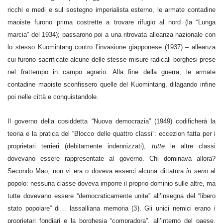
ricchi e medi e sul sostegno imperialista esterno, le armate contadine
maoiste furono prima costrette a trovare rifugio al nord (la “Lunga
marcia” del 1934); passarono poi a una ritrovata alleanza nazionale con
lo stesso Kuomintang contro l’invasione giapponese (1937) – alleanza
cui furono sacrificate alcune delle stesse misure radicali borghesi prese
nel frattempo in campo agrario. Alla fine della guerra, le armate
contadine maoiste sconfissero quelle del Kuomintang, dilagando infine
poi nelle città e conquistandole.
Il governo della cosiddetta “Nuova democrazia” (1949) codificherà la
teoria e la pratica del “Blocco delle quattro classi”: eccezion fatta per i
proprietari terrieri (debitamente indennizzati),
tutte
le altre classi
dovevano essere rappresentate al governo. Chi dominava allora?
Secondo Mao, non vi era o doveva esserci alcuna dittatura
in seno
al
popolo: nessuna classe doveva imporre il proprio dominio sulle altre, ma
tutte dovevano essere “democraticamente unite” all’insegna del “libero
stato popolare” di… lassalliana memoria (3). Gli unici nemici erano i
proprietari fondiari e la borghesia “compradora”, all’interno del paese,