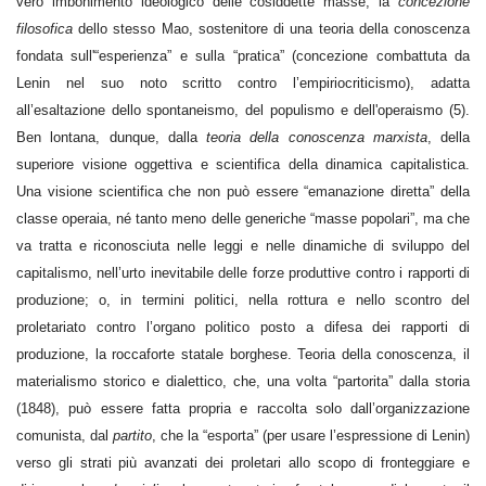
vero imbonimento ideologico delle cosiddette masse, la
concezione
filosofica
dello stesso Mao, sostenitore di una teoria della conoscenza
fondata sull'“esperienza” e sulla “pratica” (concezione combattuta da
Lenin nel suo noto scritto contro l’empiriocriticismo), adatta
all’esaltazione dello spontaneismo, del populismo e dell'operaismo (5).
Ben lontana, dunque, dalla
teoria della conoscenza marxista
, della
superiore visione oggettiva e scientifica della dinamica capitalistica.
Una visione scientifica che non può essere “emanazione diretta” della
classe operaia, né tanto meno delle generiche “masse popolari”, ma che
va tratta e riconosciuta nelle leggi e nelle dinamiche di sviluppo del
capitalismo, nell’urto inevitabile delle forze produttive contro i rapporti di
produzione; o, in termini politici, nella rottura e nello scontro del
proletariato contro l’organo politico posto a difesa dei rapporti di
produzione, la roccaforte statale borghese. Teoria della conoscenza, il
materialismo storico e dialettico, che, una volta “partorita” dalla storia
(1848), può essere fatta propria e raccolta solo dall’organizzazione
comunista, dal
partito
, che la “esporta” (per usare l’espressione di Lenin)
verso gli strati più avanzati dei proletari allo scopo di fronteggiare e