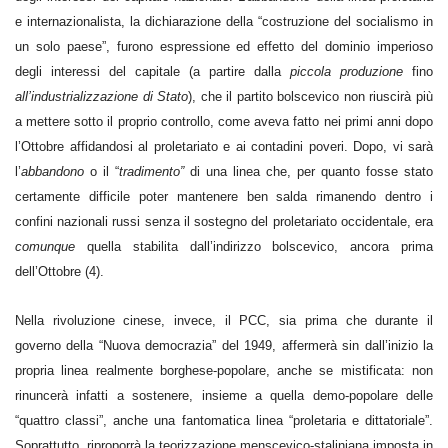
e internazionalista, la dichiarazione della “costruzione del socialismo in
un solo paese”, furono espressione ed effetto del dominio imperioso
degli interessi del capitale (a partire dalla
piccola produzione
fino
all’industrializzazione di Stato
), che il partito bolscevico non riuscirà più
a mettere sotto il proprio controllo, come aveva fatto nei primi anni dopo
l’Ottobre affidandosi al proletariato e ai contadini poveri. Dopo, vi sarà
l’
abbandono
o il “
tradimento”
di una linea che, per quanto fosse stato
certamente difficile poter mantenere ben salda rimanendo dentro i
confini nazionali russi senza il sostegno del proletariato occidentale, era
comunque
quella stabilita dall’indirizzo bolscevico, ancora prima
dell’Ottobre (4).
Nella rivoluzione cinese, invece, il PCC, sia prima che durante il
governo della “Nuova democrazia” del 1949, affermerà sin dall’inizio la
propria linea realmente borghese-popolare, anche se mistificata: non
rinuncerà infatti a sostenere, insieme a quella demo-popolare delle
“quattro classi”, anche una fantomatica linea “proletaria e dittatoriale”.
Soprattutto, riproporrà la teorizzazione menscevico-staliniana imposta in