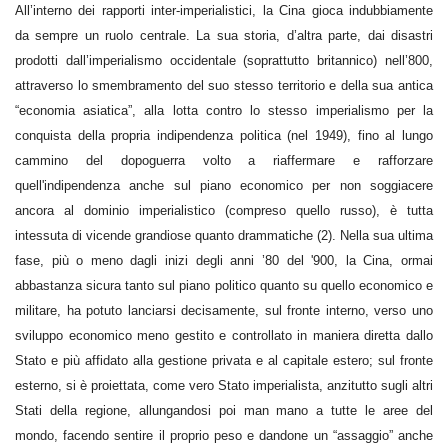
All’interno dei rapporti inter-imperialistici, la Cina gioca indubbiamente
da sempre un ruolo centrale. La sua storia, d’altra parte, dai disastri
prodotti dall’imperialismo occidentale (soprattutto britannico) nell’800,
attraverso lo smembramento del suo stesso territorio e della sua antica
“economia asiatica”, alla lotta contro lo stesso imperialismo per la
conquista della propria indipendenza politica (nel 1949), fino al lungo
cammino del dopoguerra volto a riaffermare e rafforzare
quell'indipendenza anche sul piano economico per non soggiacere
ancora al dominio imperialistico (compreso quello russo), è tutta
intessuta di vicende grandiose quanto drammatiche (2). Nella sua ultima
fase, più o meno dagli inizi degli anni ’80 del '900, la Cina, ormai
abbastanza sicura tanto sul piano politico quanto su quello economico e
militare, ha potuto lanciarsi decisamente, sul fronte interno, verso uno
sviluppo economico meno gestito e controllato in maniera diretta dallo
Stato e più affidato alla gestione privata e al capitale estero; sul fronte
esterno, si è proiettata, come vero Stato imperialista, anzitutto sugli altri
Stati della regione, allungandosi poi man mano a tutte le aree del
mondo, facendo sentire il proprio peso e dandone un “assaggio” anche