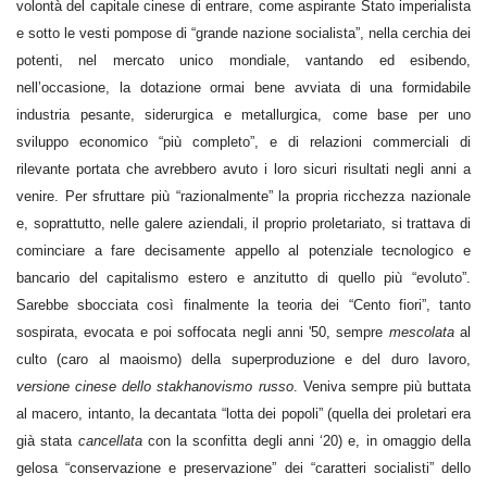
volontà del capitale cinese di entrare, come aspirante Stato imperialista
e sotto le vesti pompose di “grande nazione socialista”, nella cerchia dei
potenti, nel mercato unico mondiale, vantando ed esibendo,
nell’occasione, la dotazione ormai bene avviata di una formidabile
industria pesante, siderurgica e metallurgica, come base per uno
sviluppo economico “più completo”, e di relazioni commerciali di
rilevante portata che avrebbero avuto i loro sicuri risultati negli anni a
venire. Per sfruttare più “razionalmente” la propria ricchezza nazionale
e, soprattutto, nelle galere aziendali, il proprio proletariato, si trattava di
cominciare a fare decisamente appello al potenziale tecnologico e
bancario del capitalismo estero e anzitutto di quello più “evoluto”.
Sarebbe sbocciata così finalmente la teoria dei “Cento fiori”, tanto
sospirata, evocata e poi soffocata negli anni '50, sempre
mescolata
al
culto (caro al maoismo) della superproduzione e del duro lavoro,
versione cinese dello stakhanovismo russo
. Veniva sempre più buttata
al macero, intanto, la decantata “lotta dei popoli” (quella dei proletari era
già stata
cancellata
con la sconfitta degli anni ‘20) e, in omaggio della
gelosa “conservazione e preservazione” dei “caratteri socialisti” dello