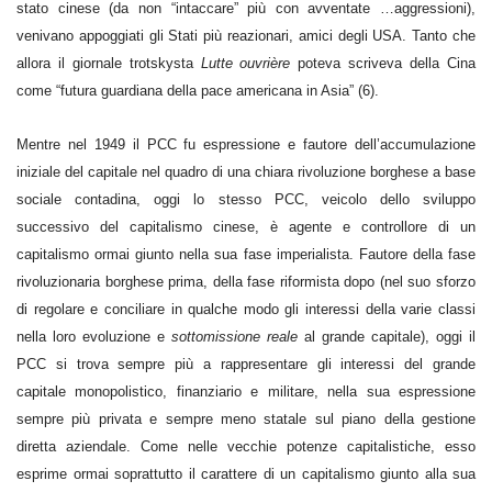
stato cinese (da non “intaccare” più con avventate …aggressioni),
venivano appoggiati gli Stati più reazionari, amici degli USA. Tanto che
allora il giornale trotskysta
Lutte ouvrière
poteva scriveva della Cina
come “futura guardiana della pace americana in Asia” (6).
Mentre nel 1949 il PCC fu espressione e fautore dell’accumulazione
iniziale del capitale nel quadro di una chiara rivoluzione borghese a base
sociale contadina, oggi lo stesso PCC, veicolo dello sviluppo
successivo del capitalismo cinese, è agente e controllore di un
capitalismo ormai giunto nella sua fase imperialista. Fautore della fase
rivoluzionaria borghese prima, della fase riformista dopo (nel suo sforzo
di regolare e conciliare in qualche modo gli interessi della varie classi
nella loro evoluzione e
sottomissione reale
al grande capitale), oggi il
PCC si trova sempre più a rappresentare gli interessi del grande
capitale monopolistico, finanziario e militare, nella sua espressione
sempre più privata e sempre meno statale sul piano della gestione
diretta aziendale. Come nelle vecchie potenze capitalistiche, esso
esprime ormai soprattutto il carattere di un capitalismo giunto alla sua