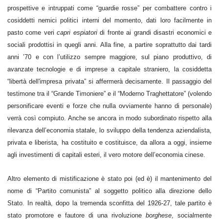
prospettive e intruppati come “guardie rosse” per combattere contro i
cosiddetti nemici politici interni del momento, dati loro facilmente in
pasto come veri
capri espiatori
di fronte ai grandi disastri economici e
sociali prodottisi in quegli anni. Alla fine, a partire soprattutto dai tardi
anni ’70 e con l’utilizzo sempre maggiore, sul piano produttivo, di
avanzate tecnologie e di imprese a capitale straniero, la cosiddetta
“libertà dell'impresa privata” si affermerà decisamente. Il passaggio del
testimone tra il “Grande Timoniere” e il “Moderno Traghettatore” (volendo
personificare eventi e forze che nulla ovviamente hanno di personale)
verrà così compiuto. Anche se ancora in modo subordinato rispetto alla
rilevanza dell’economia statale, lo sviluppo della tendenza aziendalista,
privata e liberista, ha costituito e costituisce, da allora a oggi, insieme
agli investimenti di capitali esteri, il vero motore dell’economia cinese.
Altro elemento di mistificazione è stato poi (ed è) il mantenimento del
nome di “Partito comunista” al soggetto politico alla direzione dello
Stato. In realtà, dopo la tremenda sconfitta del 1926-27, tale partito è
stato promotore e fautore di una rivoluzione
borghese
, socialmente