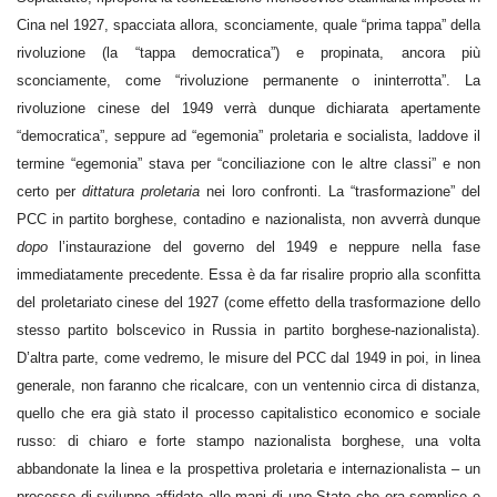
Cina nel 1927, spacciata allora, sconciamente, quale “prima tappa” della
rivoluzione (la “tappa democratica”) e propinata, ancora più
sconciamente, come “rivoluzione permanente o ininterrotta”. La
rivoluzione cinese del 1949 verrà dunque dichiarata apertamente
“democratica”, seppure ad “egemonia” proletaria e socialista, laddove il
termine “egemonia” stava per “conciliazione con le altre classi” e non
certo per
dittatura proletaria
nei loro confronti. La “trasformazione” del
PCC in partito borghese, contadino e nazionalista, non avverrà dunque
dopo
l’instaurazione del governo del 1949 e neppure nella fase
immediatamente precedente. Essa è da far risalire proprio alla sconfitta
del proletariato cinese del 1927 (come effetto della trasformazione dello
stesso partito bolscevico in Russia in partito borghese-nazionalista).
D’altra parte, come vedremo, le misure del PCC dal 1949 in poi, in linea
generale, non faranno che ricalcare, con un ventennio circa di distanza,
quello che era già stato il processo capitalistico economico e sociale
russo: di chiaro e forte stampo nazionalista borghese, una volta
abbandonate la linea e la prospettiva proletaria e internazionalista – un
processo di sviluppo affidato alle mani di uno Stato che era semplice e