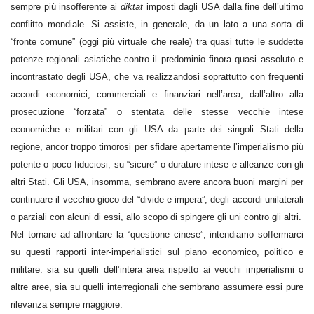
sempre più insofferente ai
diktat
imposti dagli USA dalla fine dell’ultimo
conflitto mondiale. Si assiste, in generale, da un lato a una sorta di
“fronte comune” (oggi più virtuale che reale) tra quasi tutte le suddette
potenze regionali asiatiche contro il predominio finora
quasi assoluto e
incontrastato degli USA, che va realizzandosi soprattutto con frequenti
accordi economici, commerciali e finanziari nell’area
;
dall’altro alla
prosecuzione “forzata” o stentata delle stesse vecchie intese
economiche e militari con gli USA da parte dei singoli Stati della
regione, ancor troppo timorosi per sfidare apertamente l’imperialismo più
potente o poco fiduciosi, su “sicure” o durature intese e alleanze con gli
altri Stati. Gli USA, insomma, sembrano avere ancora buoni margini per
continuare il vecchio gioco del “divide e impera”, degli accordi unilaterali
o parziali con alcuni di essi, allo scopo di spingere gli uni contro gli altri.
Nel tornare ad affrontare la “questione cinese”, intendiamo soffermarci
su questi rapporti inter-imperialistici sul piano economico, politico e
militare: sia su quelli dell’intera area rispetto ai vecchi imperialismi o
altre aree, sia su quelli interregionali che sembrano assumere essi pure
rilevanza sempre maggiore.