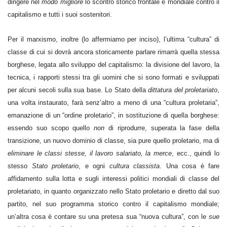
dirigere nel
modo migliore
lo scontro storico frontale e mondiale contro il
capitalismo e tutti i suoi sostenitori.
Per il marxismo, inoltre (lo affermiamo per inciso), l’ultima “cultura” di
classe di cui si dovrà ancora storicamente parlare rimarrà quella stessa
borghese, legata allo sviluppo del capitalismo: la divisione del lavoro, la
tecnica, i rapporti stessi tra gli uomini che si sono formati e sviluppati
per alcuni secoli sulla sua base. Lo Stato della
dittatura del proletariato
,
una volta instaurato, farà senz’altro a meno di una “cultura proletaria”,
emanazione di un “ordine proletario”, in sostituzione di quella borghese:
essendo suo scopo quello
non
di riprodurre, superata la fase della
transizione, un nuovo dominio di classe, sia pure quello proletario, ma di
eliminare le classi stesse, il lavoro salariato, la merce
, ecc., quindi lo
stesso
Stato proletario
, e ogni
cultura classista
. Una cosa è fare
affidamento sulla lotta e sugli interessi politici mondiali di classe del
proletariato, in quanto organizzato nello Stato proletario e diretto dal suo
partito, nel suo programma storico contro il capitalismo mondiale;
un’altra cosa è contare su una pretesa sua “nuova cultura”, con le
sue