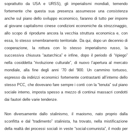
soprattutto da USA e URSS), gli imperialismi mondiali,
temendo
fortemente che questa sua presenza assumesse una
consistenza
anche sul piano dello sviluppo economico, faranno di tutto per imporre
al giovane capitalismo cinese condizioni economiche da strozzinaggio,
allo scopo di riprodurre ancora la vecchia struttura economica e, con
essa, lo stesso smembramento territoriale. Da qui, dopo un decennio di
cooperazione, la rottura con lo stesso imperialismo russo, la
successiva chiusura “autarchica” e infine, dopo il periodo di “ripiego”
nella cosiddetta “rivoluzione culturale”, di nuovo l’apertura al mercato
mondiale, alla fine degli anni ‘70 del '900. Un cammino tortuoso,
espresso da indirizzi economici fortemente contrastanti all’interno dello
stesso PCC, che dovevano fare sempre i conti con la “tenuta” sul piano
sociale interno, imposta spesso a mezzo di continui massacri condotti
dai fautori delle varie tendenze.
Non diversamente dallo stalinismo, il maoismo, nato proprio dalla
sconfitta e dal “tradimento” stalinista, ha trovato, nella mistificazione
della realtà dei processi sociali in veste “social-comunista”, il modo per