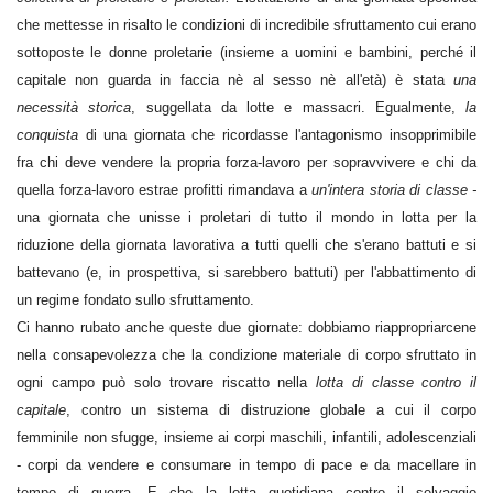
che mettesse in risalto le condizioni di incredibile sfruttamento cui erano
sottoposte le donne proletarie (insieme a uomini e bambini, perché il
capitale non guarda in faccia nè al sesso nè all'età) è stata
una
necessità storica
, suggellata da lotte e massacri. Egualmente,
la
conquista
di una giornata che ricordasse l'antagonismo insopprimibile
fra chi deve vendere la propria forza-lavoro per sopravvivere e chi da
quella forza-lavoro estrae profitti rimandava a
un'intera storia di classe -
una giornata che unisse i proletari di tutto il mondo in lotta per la
riduzione della giornata lavorativa a tutti quelli che s'erano battuti e si
battevano (e, in prospettiva, si sarebbero battuti) per l'abbattimento di
un regime fondato sullo sfruttamento.
Ci hanno rubato anche queste due giornate: dobbiamo riappropriarcene
nella consapevolezza che la condizione materiale di corpo sfruttato in
ogni campo può solo trovare riscatto nella
lotta di classe contro il
capitale
, contro un sistema di distruzione globale a cui il corpo
femminile non sfugge, insieme ai corpi maschili, infantili, adolescenziali
- corpi da vendere e consumare in tempo di pace e da macellare in
tempo di guerra. E che la lotta quotidiana contro il selvaggio