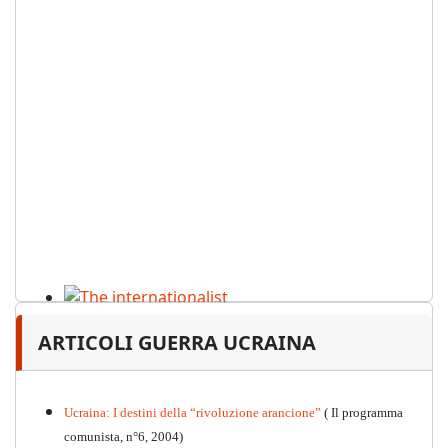
The internationalist
ARTICOLI GUERRA UCRAINA
PDF
n
.12
, 2026
Ucraina: I destini della “rivoluzione arancione”
( Il programma
comunista, n°6, 2004)