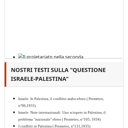
NOSTRI TESTI SULLA "QUESTIONE
Il proletariato nella seconda
guerra mondiale e nella
ISRAELE-PALESTINA"
"Resistenza" antifascista
PDF
Quaderno n°4 (nuova edizione 2021)
Israele: In Palestina, il conflitto arabo-ebreo ( Prometeo,
n°96,1933)
Israele: Note internazionali: Uno sciopero in Palestina, il
problema "nazionale" ebreo ( Prometeo, n°105, 1934)
I conflitti in Palestina ( Prometeo, n°131,1935)