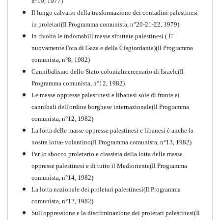
n°19, 1977)
Il lungo calvario della trasformazione dei contadini palestinesi
in proletari(Il Programma comunista, n°20-21-22, 1979).
In rivolta le indomabili masse sfruttate palestinesi ( E'
nuovamente l'ora di Gaza e della Cisgiordania)(Il Programma
comunista, n°8, 1982)
Cannibalismo dello Stato colonialmercenario di Israele(Il
Perchè la Russia non era
Programma comunista, n°12, 1982)
comunista
Le masse oppresse palestinesi e libanesi sole di fronte ai
PDF
Quaderno n°10
cannibali dell'ordine borghese internazionale(Il Programma
comunista, n°12, 1982)
La lotta delle masse oppresse palestinesi e libanesi è anche la
nostra lotta- volantino(Il Programma comunista, n°13, 1982)
Per lo sbocco proletario e classista della lotta delle masse
oppresse palestinesi e di tutto il Medioriente(Il Programma
comunista, n°14, 1982)
La lotta nazionale dei proletari palestinesi(Il Programma
comunista, n°12, 1982)
Sull'oppressione e la discriminazione dei proletari palestinesi(Il