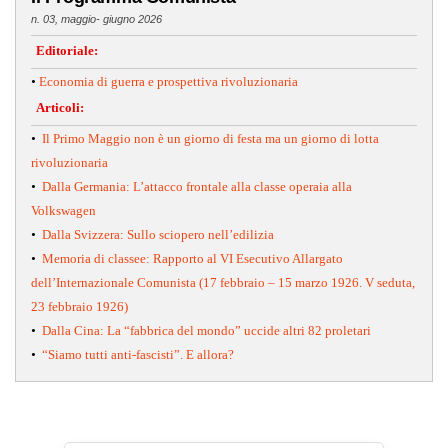
n. 03, maggio- giugno 2026
Editoriale:
•
Economia di guerra e prospettiva rivoluzionaria
Articoli:
•
Il Primo Maggio non è un giorno di festa ma un giorno di lotta
rivoluzionaria
•
Dalla Germania: L’attacco frontale alla classe operaia alla
Volkswagen
•
Dalla Svizzera: Sullo sciopero nell’edilizia
•
Memoria di classee: Rapporto al VI Esecutivo Allargato
dell’Internazionale Comunista (17 febbraio – 15 marzo 1926. V seduta,
23 febbraio 1926)
•
Dalla Cina: La “fabbrica del mondo” uccide altri 82 proletari
•
“Siamo tutti anti-fascisti”. E allora?