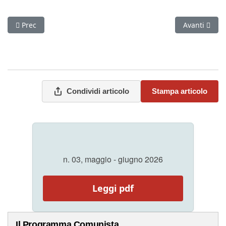
Articolo precedente: Disfattismo
Articolo succ
Prec
Avanti
Condividi articolo
Stampa articolo
n. 03, maggio - giugno 2026
Leggi pdf
Il Programma Comunista