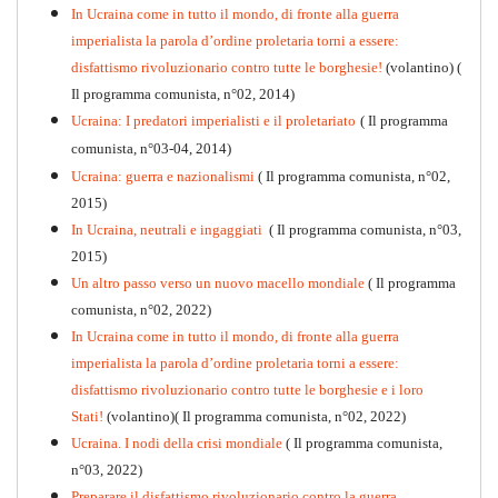
In Ucraina come in tutto il mondo, di fronte alla guerra
imperialista la parola d’ordine proletaria torni a essere:
disfattismo rivoluzionario contro tutte le borghesie!
(volantino)
(
Il programma comunista, n°02, 2014)
Ucraina: I predatori imperialisti e il proletariato
( Il programma
comunista, n°03-04, 2014)
Ucraina: guerra e nazionalismi
( Il programma comunista, n°02,
2015)
In Ucraina, neutrali e ingaggiati
( Il programma comunista, n°03,
2015)
Un altro passo verso un nuovo macello mondiale
( Il programma
Kommunistisches Programm
comunista, n°02, 2022)
PDF
n°10 - 2026
In Ucraina come in tutto il mondo, di fronte alla guerra
imperialista la parola d’ordine proletaria torni a essere:
disfattismo rivoluzionario contro tutte le borghesie e i loro
Stati!
(volantino)( Il programma comunista, n°02, 2022)
Ucraina. I nodi della crisi mondiale
( Il programma comunista,
n°03, 2022)
Preparare il disfattismo rivoluzionario contro la guerra