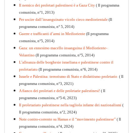
Il nemico dei proletari palestinesi è a Gaza City
( Il programma
Per la difesa intransigente
comunista, n°1, 2013)
PDF
Per uscire dall’insanguinato vicolo cieco mediorientale
(Il
programma comunista, n° 5, 2014)
Guerre e trafficanti d’armi in Medioriente
(Il programma
comunista, n°5, 2014)
Gaza: un ennesimo macello insanguina il Medioriente-
Volantino
(Il programma comunista, n°5, 2014)
L’alleanza delle borghesie israeliana e palestinese contro il
proletariato
(Il programma comunista, n°6, 2014)
Israele e Palestina: terrorismo di Stato e disfattismo proletario
( Il
programma comunista, n°3, 2021)
A fianco dei proletari e delle proletarie palestinesi!
( Il
programma comunista, n°5-6, 2023)
Il proletariato palestinese nella tagliola infame dei nazionalismi
(
Il programma comunista, n°2, 2024)
Note contro-corrente su Hamas e il “movimento palestinese”
( Il
programma comunista, n°4, 2024)