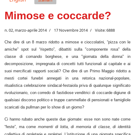
Mimose e coccarde?
n. 02, marzo-aprile 2014
17 Novembre 2014
Visite: 6888
Che dire di un 8 marzo ridotto a mimose e cioccolatini, “pizza con le
amiche” spot sul “rispetto”, dibattiti sulla "componente rosa" della
classe di comando borghese, e una "giornata della donna" in
decomposizione, impregnata di concetti tutti funzionali al capitale e ai
suoi mercificati rapporti sociali? Che dire di un Primo Maggio ridotto a
mesti cortei funebri annegati in una retorica nazional-popolare,
ritualistica celebrazione sindacal-festaiola priva di qualunque significato
rivoluzionario, con corredo di fastidiose venditrici di coccarde digiune di
qualsiasi discorso politico e truppe cammellate di pensionati e famigliole
scaricati da pullman per lo show di un giorno?
Ci hanno rubato anche queste due giornate: esse non sono nate come
“feste”, ma come
momenti di lotta, di memoria di classe, di identità
collettiva di proletarie e proletari.
L'istituzione di una giornata specifica