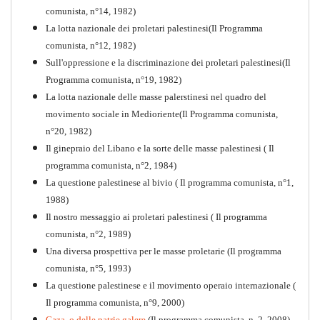
comunista, n°14, 1982)
La lotta nazionale dei proletari palestinesi(Il Programma
comunista, n°12, 1982)
Sull'oppressione e la discriminazione dei proletari palestinesi(Il
Programma comunista, n°19, 1982)
La lotta nazionale delle masse palerstinesi nel quadro del
movimento sociale in Medioriente(Il Programma comunista,
1917-2017 Ieri Oggi Domani
n°20, 1982)
Il ginepraio del Libano e la sorte delle masse palestinesi ( Il
Quaderno n°9
PDF
programma comunista, n°2, 1984)
La questione palestinese al bivio ( Il programma comunista, n°1,
1988)
Il nostro messaggio ai proletari palestinesi ( Il programma
comunista, n°2, 1989)
Una diversa prospettiva per le masse proletarie (Il programma
comunista, n°5, 1993)
La questione palestinese e il movimento operaio internazionale (
Il programma comunista, n°9, 2000)
Gaza, o delle patrie galere
(Il programma comunista, n. 2, 2008)