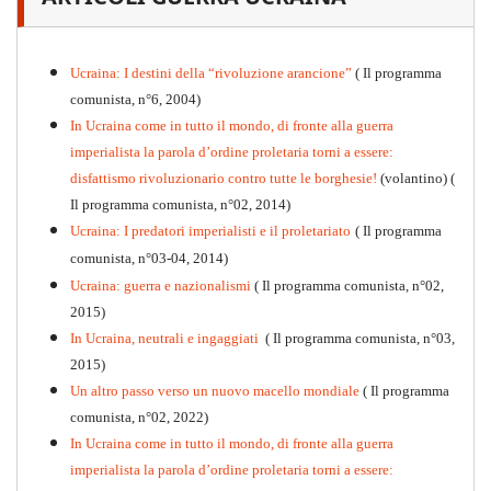
PDF
n
.12
, 2026
Ucraina: I destini della “rivoluzione arancione”
( Il programma
comunista, n°6, 2004)
In Ucraina come in tutto il mondo, di fronte alla guerra
imperialista la parola d’ordine proletaria torni a essere:
disfattismo rivoluzionario contro tutte le borghesie!
(volantino)
(
Il programma comunista, n°02, 2014)
Ucraina: I predatori imperialisti e il proletariato
( Il programma
comunista, n°03-04, 2014)
Ucraina: guerra e nazionalismi
( Il programma comunista, n°02,
2015)
In Ucraina, neutrali e ingaggiati
( Il programma comunista, n°03,
2015)
Un altro passo verso un nuovo macello mondiale
( Il programma
Kommunistisches Programm
comunista, n°02, 2022)
PDF
n°10 - 2026
In Ucraina come in tutto il mondo, di fronte alla guerra
imperialista la parola d’ordine proletaria torni a essere: