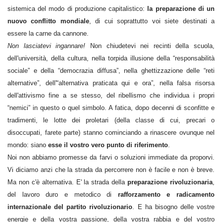
sistemica del modo di produzione capitalistico:
la preparazione di un
nuovo conflitto mondiale
, di cui soprattutto voi siete destinati a
essere la carne da cannone.
Non lasciatevi ingannare!
Non chiudetevi nei recinti della scuola,
dell'università, della cultura, nella torpida illusione della “responsabilità
sociale” e della “democrazia diffusa”, nella ghettizzazione delle “reti
alternative”, dell'“alternativa praticata qui e ora”, nella falsa risorsa
dell'attivismo fine a se stesso, del ribellismo che individua i propri
“nemici” in questo o quel simbolo. A fatica, dopo decenni di sconfitte e
tradimenti, le lotte dei proletari (della classe di cui, precari o
disoccupati, farete parte) stanno cominciando a rinascere ovunque nel
mondo: siano
esse
il vostro vero punto di riferimento
.
Noi non abbiamo promesse da farvi o soluzioni immediate da proporvi.
Vi diciamo anzi che la strada da percorrere non è facile e non è breve.
Ma non c'è alternativa. E' la strada della
preparazione rivoluzionaria
,
del lavoro duro e metodico di
rafforzamento e radicamento
internazionale del partito rivoluzionario
. E ha bisogno delle vostre
energie e della vostra passione, della vostra rabbia e del vostro