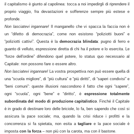
il capitalismo è giunto al capolinea: tocca a noi impedirgli di riprendere il
proprio viaggio, fra devastazioni e sofferenze sempre più estese e
profonde.
Non lasciatevi ingannare!
Il manganello che vi spacca la faccia non è
un “difetto di democrazia”, come non esistono “poliziotti buoni” e
“poliziotti cattivi”. Questa è la
democrazia blindata
: pugno di ferro e
guanto di velluto, espressione diretta di chi ha il potere e lo esercita. Le
“forze dell'ordine” difendono quel potere, lo status quo necessario al
Capitale: non possono fare o essere altro.
Non lasciatevi ingannare!
La vostra prospettiva non può essere quella di
una “scuola migliore”, di “più cultura” e “più diritti”, di “saperi condivisi” e
“beni comuni”: queste illusioni nascondono il fatto che ogni “sapere”,
ogni “scuola”, ogni “bene” e “diritto”, è
espressione totalmente
subordinata del modo di produzione capitalistico
. Finché il Capitale
è in grado di destinare loro delle briciole, lo fa, ben sapendo che così si
assicura la pace sociale; ma, quando la crisi riduce i profitti e la
concorrenza si fa spietata, non esita a
tagliare
e la pace sociale è
imposta
con la forza
– non più con la carota, ma con il bastone.