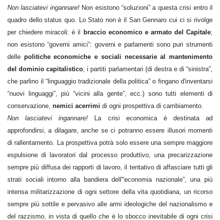
Non lasciatevi ingannare!
Non esistono “soluzioni” a questa crisi entro il
quadro dello status quo. Lo Stato non è il San Gennaro cui ci si rivolge
per chiedere miracoli: è il
braccio economico e armato del Capitale
;
non esistono “governi amici”: governi e parlamenti sono puri strumenti
delle
politiche economiche e sociali necessarie al mantenimento
del dominio capitalistico
;
i partiti parlamentari (di destra e di “sinistra”,
che parlino il “linguaggio tradizionale della politica” o fingano d'inventarsi
“nuovi linguaggi”, più “vicini alla gente”, ecc.) sono tutti elementi di
conservazione,
nemici acerrimi
di ogni prospettiva di cambiamento.
Non lasciatevi ingannare!
La crisi economica è destinata ad
approfondirsi, a dilagare, anche se ci potranno essere illusori momenti
di rallentamento. La prospettiva potrà solo essere una sempre maggiore
espulsione di lavoratori dal processo produttivo, una precarizzazione
sempre più diffusa dei rapporti di lavoro, il tentativo di affasciare tutti gli
strati sociali intorno alla bandiera dell'“economia nazionale”, una più
intensa militarizzazione di ogni settore della vita quotidiana, un ricorso
sempre più sottile e pervasivo alle armi ideologiche del nazionalismo e
del razzismo, in vista di quello che è lo sbocco inevitabile di ogni crisi