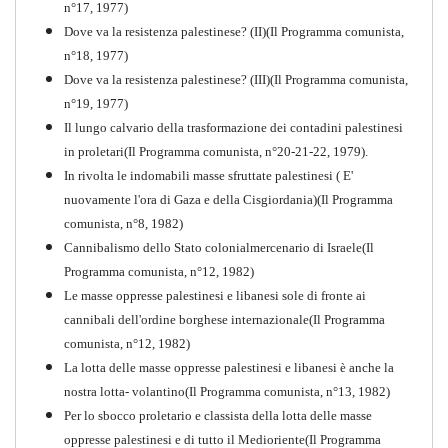
n°17, 1977)
Dove va la resistenza palestinese? (II)(Il Programma comunista,
n°18, 1977)
Dove va la resistenza palestinese? (III)(Il Programma comunista,
n°19, 1977)
Il lungo calvario della trasformazione dei contadini palestinesi
in proletari(Il Programma comunista, n°20-21-22, 1979).
In rivolta le indomabili masse sfruttate palestinesi ( E'
nuovamente l'ora di Gaza e della Cisgiordania)(Il Programma
comunista, n°8, 1982)
Cannibalismo dello Stato colonialmercenario di Israele(Il
Perchè la Russia non era
Programma comunista, n°12, 1982)
comunista
Le masse oppresse palestinesi e libanesi sole di fronte ai
PDF
Quaderno n°10
cannibali dell'ordine borghese internazionale(Il Programma
comunista, n°12, 1982)
La lotta delle masse oppresse palestinesi e libanesi è anche la
nostra lotta- volantino(Il Programma comunista, n°13, 1982)
Per lo sbocco proletario e classista della lotta delle masse
oppresse palestinesi e di tutto il Medioriente(Il Programma