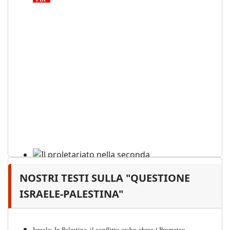
NOSTRI TESTI SULLA "QUESTIONE
Il proletariato nella seconda
guerra mondiale e nella
ISRAELE-PALESTINA"
"Resistenza" antifascista
PDF
Quaderno n°4 (nuova edizione 2021)
Israele: In Palestina, il conflitto arabo-ebreo ( Prometeo,