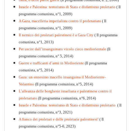
Israele e Palestina: terrorismo di Stato e disfattismo proletario
( Il
programma comunista, n°1, 2009)
A Gaza, macelleria imperialista contro il proletariato
( Il
programma comunista, n°1, 2009)
Il nemico dei proletari palestinesi è a Gaza City
( Il programma
Per la difesa intransigente
comunista, n°1, 2013)
PDF
Per uscire dall’insanguinato vicolo cieco mediorientale
(Il
programma comunista, n° 5, 2014)
Guerre e trafficanti d’armi in Medioriente
(Il programma
comunista, n°5, 2014)
Gaza: un ennesimo macello insanguina il Medioriente-
Volantino
(Il programma comunista, n°5, 2014)
L’alleanza delle borghesie israeliana e palestinese contro il
proletariato
(Il programma comunista, n°6, 2014)
Israele e Palestina: terrorismo di Stato e disfattismo proletario
( Il
programma comunista, n°3, 2021)
A fianco dei proletari e delle proletarie palestinesi!
( Il
programma comunista, n°5-6, 2023)