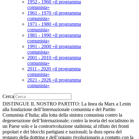
1952 - 1960 «il programma
comunista»
1961 - 1970 «il programma
comunista»
1971 - 1980 «il programma
comunista»
1981 - 1990 «il programma
comunista»
1991 - 2000 «il programma
comunista»
2001 - 2010 «il programma
comunista»
2011 - 2020 «il programma
comunista»
2021 - 2026 «il programma
comunista»
Cerca
DISTINGUE IL NOSTRO PARTITO:
La linea da Marx a Lenin
alla fondazione dell’Internazionale comunista e del Partito
Comunista d’Italia; alla lotta della sinistra comunista contro la
degenerazione dell’Internazionale; contro la teoria del socialismo in
un Paese solo e la controrivoluzione stalinista; al rifiuto dei fronti
popolari e dei blocchi partigiani e nazionali; la dura opera del
restauro della dottrina e dell’organo rivoluzionario a contatto con la