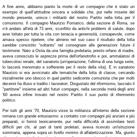
A fine anno, abbiamo pianto la morte di un compagno che è stato un
esempio di quell’attitudine sincera e solidale che, pur nelle miserie del
mondo presente, unisce i militanti del nostro Partito nella lotta per il
comunismo. Il compagno Maurizio Pomarico, della sezione di Roma, se
n’è andato all'età di 73 anni,
sconfitto da antichi problemi di salute, dopo
aver lottato
per tutta la vita con tenacia e generosità, consapevole, come
amava spesso ripetere, che almeno nel suo caso il risultato della lotta
sarebbe consistito “so
ltanto” nel consegnare alle generazioni future il
testimone. Nato a Ostia da una famiglia proletaria, presto orfano di madre,
aveva conosciuto le asprezze prima dell'orfanotrofio e poi, ammalatosi di
tubercolosi renale, del sanatorio (un'operazione, l'ultima di una lunga serie,
lo lascerà menomato e sofferente per il resto della vita). E in sanatorio
Maurizio si era avvicinato alle tematiche della lotta di classe, cercando
inizialmente uno sbocco in quel partito sedicente comunista che per molti
decenni ha illuso e tradito i lavoratori. Disgustato del riformismo, lasciato i
l
"partitone"
insieme ad altri futuri compagni, nella seconda metà degli anni
'60 aveva infine trovato nel nostro Partito il suo punto di riferimento
politico.
Per tutti gli anni '70, Maurizio visse la militanza all'interno della sezione
r
omana
con grande entusiasmo
: a contatto con compagni più anziani e più
preparati, si formò teoricamente, pur nella difficoltà di assimilare testi
difficili per chi, al pari di tanti proletari,
aveva ricevuto un'istruzione
sommaria, appena sopra un livello minimo di alfabetizzazione. Ma, giunto