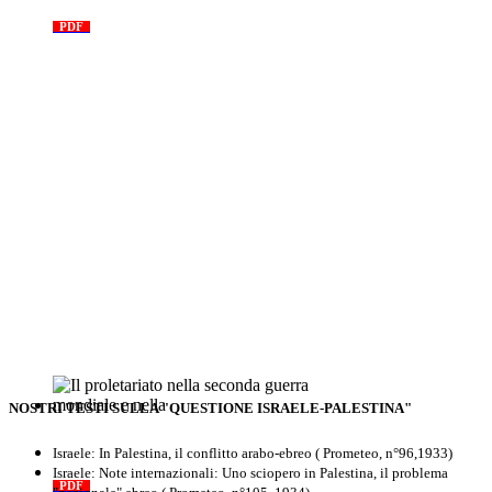
tragedia proletaria
PDF
NOSTRI TESTI SULLA "QUESTIONE ISRAELE-PALESTINA"
Il proletariato nella seconda guerra
mondiale e nella "Resistenza"
Israele: In Palestina, il conflitto arabo-ebreo ( Prometeo, n°96,1933)
antifascista
Israele: Note internazionali: Uno sciopero in Palestina, il problema
PDF
Quaderno n°4 (nuova edizione 2021)