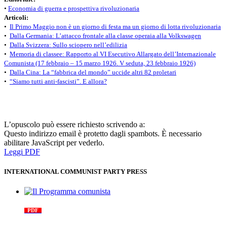
•
Economia di guerra e prospettiva rivoluzionaria
Articoli:
•
Il Primo Maggio non è un giorno di festa ma un giorno di lotta rivoluzionaria
•
Dalla Germania: L’attacco frontale alla classe operaia alla Volkswagen
•
Dalla Svizzera: Sullo sciopero nell’edilizia
•
Memoria di classee: Rapporto al VI Esecutivo Allargato dell’Internazionale
Comunista (17 febbraio – 15 marzo 1926. V seduta, 23 febbraio 1926)
•
Dalla Cina: La “fabbrica del mondo” uccide altri 82 proletari
•
“Siamo tutti anti-fascisti”. E allora?
L’opuscolo può essere richiesto scrivendo a:
Questo indirizzo email è protetto dagli spambots. È necessario
abilitare JavaScript per vederlo.
Leggi PDF
INTERNATIONAL COMMUNIST PARTY PRESS
Il Programma comunista
PDF
n. 03, 2026