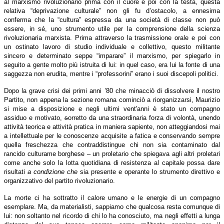
al marxismo rivoluzionario prima
con il cuore e poi con la testa,
questa
relativa “deprivazione culturale” non gli fu d’ostacolo
, a ennesima
conferma che la “cultura” espressa da una società di classe non
può
essere, in sé, uno strumento utile per la comprensione della scienza
rivoluzionaria marxista. Prima attraverso la trasmissione orale e poi con
un ostinato lavoro di studio individuale e collettivo, questo militante
sincero e determinato seppe “imparare” il marxismo, per spiegarlo in
seguito a gente molto più istruita di lui: in quel caso, era lui la fonte di una
saggezza non erudita, mentre i “professorini” erano i suoi discepoli politici
.
Dopo la grave crisi dei primi anni ’80 che minacciò di dissolvere il
nostro
Partito, non appena
la sezione romana cominciò a riorganizzarsi,
Maurizio
si mise a disposizione e negli ultimi vent'anni è stato un compagno
assiduo e motivato,
s
orretto da una straordinaria forza di volontà, unendo
attività teorica e attività pratica in maniera sapiente, non atteggiandosi mai
a intellettuale per le conoscenze acquisite a fatica e conservando sempre
quella freschezza che contraddistingue chi non sia
contaminato dal
rancido culturame borghese –
un proletario
che spiegava agli altri proletari
come anche solo la lotta quotidiana di resistenza al capitale possa dare
risultati
a condizione che
sia presente e operante
lo strumento direttivo e
organizzativo del
partito rivoluzionario
.
La morte ci ha sottratto il calore umano e le energie di un compagno
esemplare. Ma, da materialisti, sappiamo che qualcosa resta comunque di
lui: non soltanto nel ricordo di chi lo ha conosciuto, ma negli effetti a
lunga