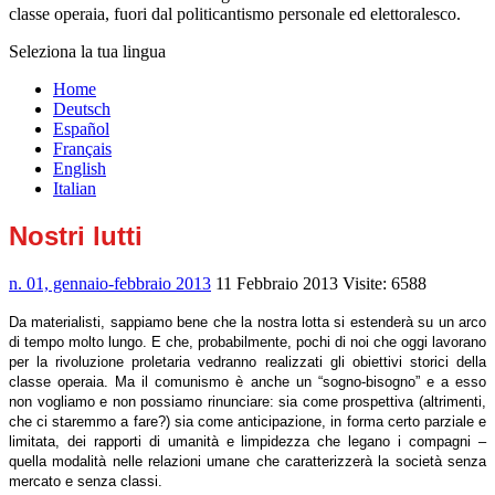
classe operaia, fuori dal politicantismo personale ed elettoralesco.
Seleziona la tua lingua
Home
Deutsch
Español
Français
English
Italian
Nostri lutti
n. 01, gennaio-febbraio 2013
11 Febbraio 2013
Visite: 6588
Da materialisti, sappiamo bene che la nostra lotta si estenderà su un arco
di tempo
molto l
ungo. E che, probabilmente, pochi di noi che oggi lavorano
per la rivoluzione proletaria vedranno realizzati
gli obiettivi storici della
classe operaia. Ma il comunismo è anche un “sogno-bisogno” e a esso
non vogliamo e non possiamo rinunciare: sia come prospettiva (altrimenti,
che ci staremmo a fare?) sia come anticipazione, in forma certo parziale e
limitata, dei rapporti di umanità e limpidezza che legano i compagni –
quella modalità nelle relazioni umane che caratterizzerà
la società senza
mercato e senza classi.