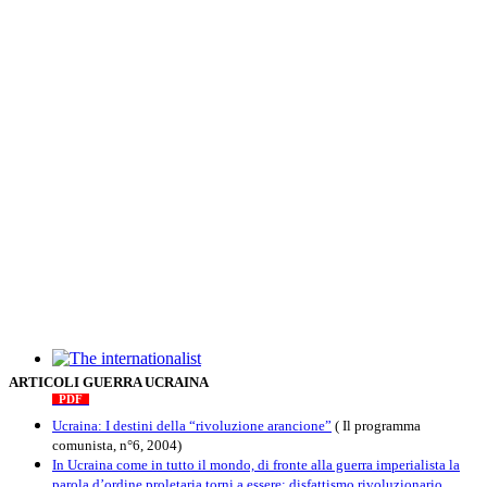
The internationalist
ARTICOLI GUERRA UCRAINA
PDF
n
.12
, 2026
Ucraina: I destini della “rivoluzione arancione”
( Il programma
comunista, n°6, 2004)
In Ucraina come in tutto il mondo, di fronte alla guerra imperialista la
parola d’ordine proletaria torni a essere: disfattismo rivoluzionario