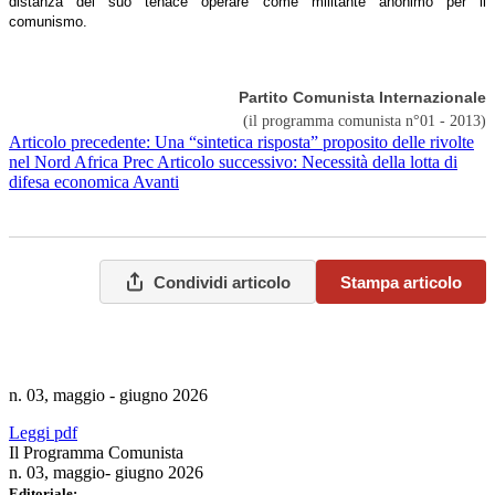
distanza del suo tenace operare come militante anonimo per il
comunismo.
Partito Comunista Internazionale
(il programma comunista n°01 - 2013)
Articolo precedente: Una “sintetica risposta” proposito delle rivolte
nel Nord Africa
Prec
Articolo successivo: Necessità della lotta di
difesa economica
Avanti
Condividi articolo
Stampa articolo
n. 03, maggio - giugno 2026
Leggi pdf
Il Programma Comunista
n. 03, maggio- giugno 2026
Editoriale: