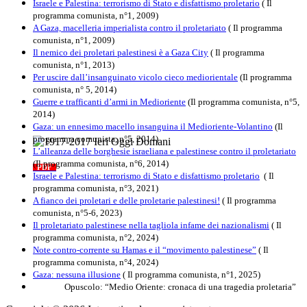
Israele e Palestina: terrorismo di Stato e disfattismo proletario
( Il
programma comunista, n°1, 2009)
A Gaza, macelleria imperialista contro il proletariato
( Il programma
comunista, n°1, 2009)
Il nemico dei proletari palestinesi è a Gaza City
( Il programma
comunista, n°1, 2013)
Per uscire dall’insanguinato vicolo cieco mediorientale
(Il programma
comunista, n° 5, 2014)
Guerre e trafficanti d’armi in Medioriente
(Il programma comunista, n°5,
2014)
Gaza: un ennesimo macello insanguina il Medioriente-Volantino
(Il
programma comunista, n°5, 2014)
L’alleanza delle borghesie israeliana e palestinese contro il proletariato
1917-2017 Ieri Oggi Domani
(Il programma comunista, n°6, 2014)
PDF
Quaderno n°9
Israele e Palestina: terrorismo di Stato e disfattismo proletario
( Il
programma comunista, n°3, 2021)
A fianco dei proletari e delle proletarie palestinesi!
( Il programma
comunista, n°5-6, 2023)
Il proletariato palestinese nella tagliola infame dei nazionalismi
( Il
programma comunista, n°2, 2024)
Note contro-corrente su Hamas e il “movimento palestinese”
( Il
programma comunista, n°4, 2024)
Gaza: nessuna illusione
( Il programma comunista, n°1, 2025)
Opuscolo: “Medio Oriente: cronaca di una tragedia proletaria”