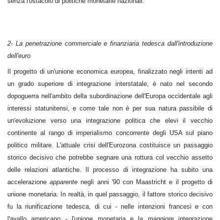
senza l'ostacolo di politiche monetarie nazionali.
2- La penetrazione commerciale e finanziaria tedesca dall'introduzione
dell'euro
Il progetto di un'unione economica europea, finalizzato negli intenti ad
un grado superiore di integrazione interstatale, è nato nel secondo
dopoguerra nell'ambito della subordinazione dell'Europa occidentale agli
interessi statunitensi, e come tale non è per sua natura passibile di
un'evoluzione verso una integrazione politica che elevi il vecchio
continente al rango di imperialismo concorrente degli USA sul piano
politico militare. L'attuale crisi dell'Eurozona costituisce un passaggio
storico decisivo che potrebbe segnare una rottura col vecchio assetto
delle relazioni atlantiche. Il processo di integrazione ha subito una
accelerazione
apparente
negli anni '90 con Maastricht e il progetto di
unione monetaria. In realtà, in quel passaggio, il fattore storico decisivo
fu la riunificazione tedesca, di cui - nelle intenzioni francesi e con
l'avallo americano - l'unione monetaria e la maggiore integrazione