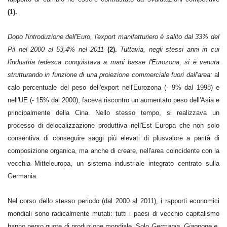
(1).
Dopo l'introduzione dell'Euro, l'export manifatturiero è salito dal 33% del
Pil nel 2000 al 53,4% nel 2011
(2).
Tuttavia, negli stessi anni in cui
l'industria tedesca conquistava a mani basse l'Eurozona, si è venuta
strutturando in funzione di una proiezione commerciale fuori dall'area:
al
calo percentuale del peso dell'export nell'Eurozona (- 9% dal 1998) e
nell'UE (- 15% dal 2000), faceva riscontro un aumentato peso dell'Asia e
principalmente della Cina. Nello stesso tempo, si realizzava un
processo di delocalizzazione produttiva nell'Est Europa che non solo
consentiva di conseguire saggi più elevati di plusvalore a parità di
composizione organica, ma anche di creare, nell'area coincidente con la
vecchia Mitteleuropa, un sistema industriale integrato centrato sulla
Germania.
Nel corso dello stesso periodo (dal 2000 al 2011), i rapporti economici
mondiali sono radicalmente mutati: tutti i paesi di vecchio capitalismo
hanno perso quote di produzione mondiale. Solo
Germania, Giappone e,