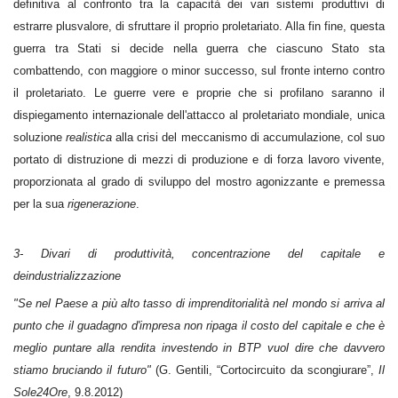
definitiva al confronto tra la capacità dei vari sistemi produttivi di
estrarre plusvalore, di sfruttare il proprio proletariato. Alla fin fine, questa
guerra tra Stati si decide nella guerra che ciascuno Stato sta
combattendo, con maggiore o minor successo, sul fronte interno contro
il proletariato. Le guerre vere e proprie che si profilano saranno il
dispiegamento internazionale dell'attacco al proletariato mondiale, unica
soluzione
realistica
alla crisi del meccanismo di accumulazione, col suo
portato di distruzione di mezzi di produzione e di forza lavoro vivente,
proporzionata al grado di sviluppo del mostro agonizzante e premessa
per la sua
rigenerazione
.
3- Divari di produttività, concentrazione del capitale e
deindustrializzazione
"Se nel Paese a più alto tasso di imprenditorialità nel mondo si arriva al
punto che il guadagno d'impresa non ripaga il costo del capitale e che è
meglio puntare alla rendita investendo in BTP vuol dire che davvero
stiamo bruciando il futuro"
(G. Gentili, “Cortocircuito da scongiurare”,
Il
Sole24Ore
, 9.8.2012)