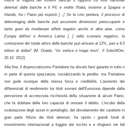
indice di fragilità dei sistemi bancari il rapporto tra titoli nazionali
detenuti dalle banche e il Pil, e mette l'Italia, insieme a Spagna e
Irlanda, fra i Paesi più esposti [...] Se la crisi perdura, il processo di
deleveraging
delle banche può assumere dimensioni preoccupanti e
tanto gravi da riverberare effetti negativi anche in altre aree, come
Europa dell'est e America Latina [...] nello scenario negativo, la
contrazione del totale attivo delle banche può arrivare al 12%, pari a 4,5
trilioni di dollari"
(M. Onado, “Un vertice e troppi rinvii”,
Il Sole24Ore
,
20.10. 2012)
Alla fine, il disprezzatissimo Pantalone ha dovuto farsi garante in tutto o
in parte di questa spazzatura, socializzando le perdite: ma Pantalone
non gode ovunque della stessa forza e credibilità. L'aumento dei
differenziali di rendimento tra titoli sovrani dell'Eurozona dipende dalla
percezione di accresciuta rischiosità della situazione di alcuni Paesi,
che fa dubitare della loro capacità di onorare il debito. L'incubo della
svalutazione degli asset in portafoglio, del disvelamento del carattere in
gran parte fittizio dei titoli detenuti, ha spinto i grandi fondi di
investimento internazionali a fuggire dal rischio e a rifugiarsi nei lidi