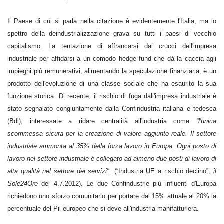
Il Paese di cui si parla nella citazione è evidentemente l'Italia, ma
lo
spettro della deindustrializzazione grava su tutti i paesi di vecchio
capitalismo. La tentazione di affrancarsi dai crucci dell'impresa
industriale per affidarsi a un comodo hedge fund che dà la caccia agli
impieghi più remunerativi, alimentando la speculazione finanziaria, è un
prodotto dell'evoluzione di una classe sociale che ha esaurito la sua
funzione storica. Di recente, il rischio di fuga dall'impresa industriale è
stato segnalato congiuntamente dalla Confindustria italiana e tedesca
(Bdi), interessate a ridare centralità all'industria come
“l'unica
scommessa sicura per la creazione di valore aggiunto reale. Il settore
industriale ammonta al 35% della forza lavoro in Europa. Ogni posto di
lavoro nel settore industriale é collegato ad almeno due posti di lavoro di
alta qualità nel settore dei servizi".
(“Industria UE a rischio declino”,
il
Sole24Ore
del 4.7.2012)
.
Le due Confindustrie più influenti d'Europa
richiedono uno sforzo comunitario per portare dal 15% attuale al 20% la
percentuale del Pil europeo che si deve all'industria manifatturiera.