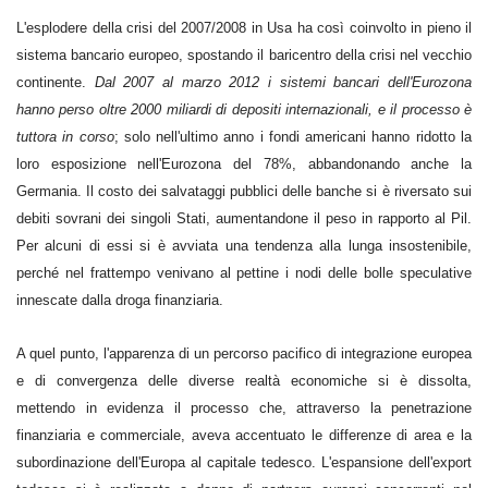
L'esplodere della crisi del 2007/2008 in Usa ha così coinvolto in pieno il
sistema bancario europeo, spostando il baricentro della crisi nel vecchio
continente.
Dal 2007 al marzo 2012 i sistemi bancari dell'Eurozona
hanno perso oltre 2000 miliardi di depositi internazionali, e il processo è
tuttora in corso
; solo nell'ultimo anno i fondi americani hanno ridotto la
loro esposizione nell'Eurozona del 78%, abbandonando anche la
Germania. Il costo dei salvataggi pubblici delle banche si è riversato sui
debiti sovrani dei singoli Stati, aumentandone il peso in rapporto al Pil.
Per alcuni di essi si è avviata una tendenza alla lunga insostenibile,
perché nel frattempo venivano al pettine i nodi delle bolle speculative
innescate dalla droga finanziaria.
A quel punto, l'apparenza di un percorso pacifico di integrazione europea
e di convergenza delle diverse realtà economiche si è dissolta,
mettendo in evidenza il processo che, attraverso la penetrazione
finanziaria e commerciale, aveva accentuato le differenze di area e la
subordinazione dell'Europa al capitale tedesco. L'espansione dell'export