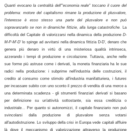
Quanti evocano la centralità dell'"economia reale" toccano il cuore del
problema: motore del capitalismo rimane la produzione di plusvalore,
l'interesse è esso stesso una parte del plusvalore e non può
sopravanzarlo se non in dinamiche fittizie, alla lunga catastrofiche.
La
difficoltà del Capitale di valorizzarsi nella dinamica della produzione
D-
M-P-M'-D'
lo spinge ad avvitarsi nella dinamica fittizia D-D', denaro che
genera più denaro in virtù di una misteriosa qualità intrinseca,
azzerando i tempi di produzione e circolazione. Tuttavia, anche nelle
sue forme più astruse come i derivati, la moneta finanziaria ha le sue
radici nella produzione: i subprime nell'industria delle costruzioni, il
credito al consumo come stimolo all'industria manifatturiera, i
futures
per incassare subito con uno sconto il prezzo di vendita di una merce a
una determinata scadenza - gli strumenti finanziari
derivati
si basano
per definizione su un'attività sottostante, sia essa creditizia o
industriale... Per quanto si autonomizzi, il capitale finanziario non può
svincolarsi dalla produzione di plusvalore senza votarsi
all'autodistruzione. Lo sviluppo della crisi in Europa vede capitali affluire
là dove il meccanismo di valorizzazione attraverso la produzione