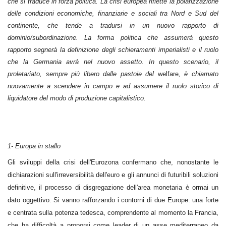
che si traduce in forza politica. La crisi europea riflette la polarizzazione
delle condizioni economiche, finanziarie e sociali tra Nord e Sud del
continente, che tende a tradursi in un nuovo rapporto di
dominio/subordinazione. La forma politica che assumerà questo
rapporto segnerà la definizione degli schieramenti imperialisti e il ruolo
che la Germania avrà nel nuovo assetto. In questo scenario, il
proletariato, sempre più libero dalle pastoie del
welfare
, è chiamato
nuovamente a scendere in campo e ad assumere il ruolo storico di
liquidatore del modo di produzione capitalistico.
1- Europa in stallo
Gli sviluppi della crisi dell'Eurozona confermano che, nonostante le
dichiarazioni sull'irreversibilità dell'euro e gli annunci di futuribili soluzioni
definitive, il processo di disgregazione dell'area monetaria è ormai un
dato oggettivo. Si vanno rafforzando i contorni di due Europe: una forte
e centrata sulla potenza tedesca, comprendente al momento la Francia,
che ha difficoltà a proporsi come leader di un asse mediterraneo da