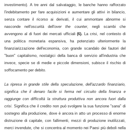
investimento). A tre anni dal salvataggio, le banche hanno rafforzato
l'indebitamento per fare acquisizioni e aumentare gli attivi in bilancio,
senza contare il ricorso ai derivati, il cui ammontare abnorme si
nasconde nell'oscurità dell'
over the counter
, negli scambi che
avvengono al di fuori dei mercati ufficiali
(6).
La crisi, nel contesto di
una politica monetaria espansiva, ha potenziato ulteriormente la
finanziarizzazione dell'economia, con grande scandalo dei fautori del
"buon" capitalismo, nostalgici della banca di servizio all'industria che
invece, specie se di medie e piccole dimensioni, subisce il rischio di
soffocamento per debito.
La ripresa in grande stile della speculazione, dell'azzardo finanziario,
significa che il denaro facile si ferma nel circuito della finanza e
raggiunge con difficoltà la struttura produttiva non ancora fuori dalla
crisi
. Significa che il credito non può svolgere la sua funzione "sana" di
sostegno alla produzione, dove è ancora in atto un processo di enorme
distruzione di capitale, con fallimenti, mezzi di produzione inutilizzati,
merci invendute, che si concentra al momento nei Paesi più deboli nella