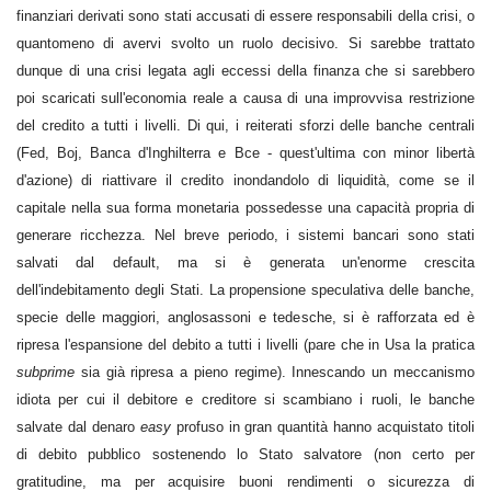
finanziari derivati sono stati accusati di essere responsabili della crisi, o
quantomeno di avervi svolto un ruolo decisivo. Si sarebbe trattato
dunque di una crisi legata agli eccessi della finanza che si sarebbero
poi scaricati sull'economia reale a causa di una improvvisa restrizione
del credito a tutti i livelli. Di qui, i reiterati sforzi delle banche centrali
(Fed, Boj, Banca d'Inghilterra e Bce - quest'ultima con minor libertà
d'azione) di riattivare il credito inondandolo di liquidità, come se il
capitale nella sua forma monetaria possedesse una capacità propria di
generare ricchezza. Nel breve periodo, i sistemi bancari sono stati
salvati dal default, ma si è generata un'enorme crescita
dell'indebitamento degli Stati. La propensione speculativa delle banche,
specie delle maggiori, anglosassoni e tedesche, si è rafforzata ed è
ripresa l'espansione del debito a tutti i livelli (pare che in Usa la pratica
subprime
sia già ripresa a pieno regime). Innescando un meccanismo
idiota per cui il debitore e creditore si scambiano i ruoli, le banche
salvate dal denaro
easy
profuso in gran quantità hanno acquistato titoli
di debito pubblico sostenendo lo Stato salvatore (non certo per
gratitudine, ma per acquisire buoni rendimenti o sicurezza di