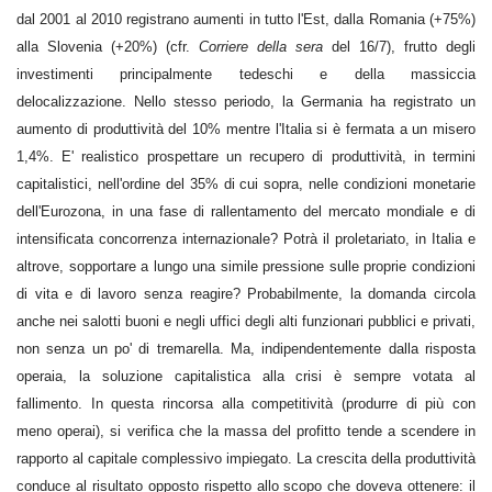
dal 2001 al 2010 registrano aumenti in tutto l'Est, dalla Romania (+75%)
alla Slovenia (+20%) (cfr.
Corriere della sera
del 16/7), frutto degli
investimenti principalmente tedeschi e della massiccia
delocalizzazione. Nello stesso periodo, la Germania ha registrato un
aumento di produttività del 10% mentre l'Italia si è fermata a un misero
1,4%. E' realistico prospettare un recupero di produttività, in termini
capitalistici, nell'ordine del 35% di cui sopra, nelle condizioni monetarie
dell'Eurozona, in una fase di rallentamento del mercato mondiale e di
intensificata concorrenza internazionale? Potrà il proletariato, in Italia e
altrove, sopportare a lungo una simile pressione sulle proprie condizioni
di vita e di lavoro senza reagire? Probabilmente, la domanda circola
anche nei salotti buoni e negli uffici degli alti funzionari pubblici e privati,
non senza un po' di tremarella. Ma, indipendentemente dalla risposta
operaia, la soluzione capitalistica alla crisi è sempre votata al
fallimento. In questa rincorsa alla competitività (produrre di più con
meno operai), si verifica che la massa del profitto tende a scendere in
rapporto al capitale complessivo impiegato. La crescita della produttività
conduce al risultato opposto rispetto allo scopo che doveva ottenere: il