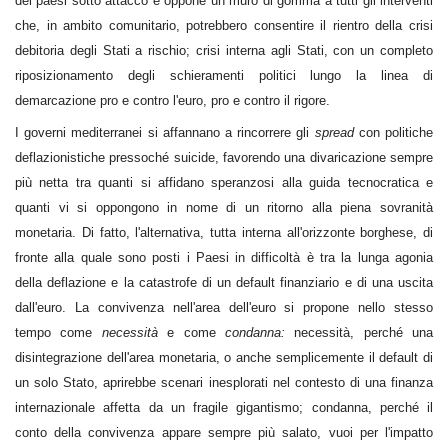
dei paesi sotto attacco e oppone un muro di gomma a tutti gli interventi
che, in ambito comunitario, potrebbero consentire il rientro della crisi
debitoria degli Stati a rischio; crisi interna agli Stati, con un completo
riposizionamento degli schieramenti politici lungo la linea di
demarcazione pro e contro l'euro, pro e contro il rigore.
I governi mediterranei si affannano a rincorrere gli
spread
con politiche
deflazionistiche pressoché suicide, favorendo una divaricazione sempre
più netta tra quanti si affidano speranzosi alla guida tecnocratica e
quanti vi si oppongono in nome di un ritorno alla piena sovranità
monetaria. Di fatto, l'alternativa, tutta interna all'orizzonte borghese, di
fronte alla quale sono posti i Paesi in difficoltà è tra la lunga agonia
della deflazione e la catastrofe di un default finanziario e di una uscita
dall'euro. La convivenza nell'area dell'euro si propone nello stesso
tempo come
necessità
e come
condanna:
necessità, perché una
disintegrazione dell'area monetaria, o anche semplicemente il default di
un solo Stato, aprirebbe scenari inesplorati nel contesto di una finanza
internazionale affetta da un fragile gigantismo; condanna, perché il
conto della convivenza appare sempre più salato, vuoi per l'impatto