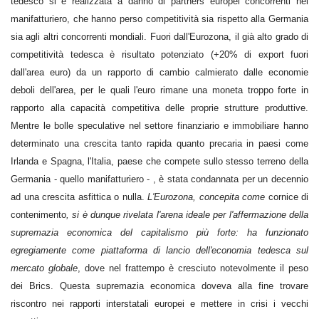
tedesco si è realizzata a danno di partners europei concorrenti nel
manifatturiero, che hanno perso competitività sia rispetto alla Germania
sia agli altri concorrenti mondiali. Fuori dall'Eurozona, il già alto grado di
competitività tedesca è risultato potenziato (+20% di export fuori
dall'area euro) da un rapporto di cambio calmierato dalle economie
deboli dell'area, per le quali l'euro rimane una moneta troppo forte in
rapporto alla capacità competitiva delle proprie strutture produttive.
Mentre le bolle speculative nel settore finanziario e immobiliare hanno
determinato una crescita tanto rapida quanto precaria in paesi come
Irlanda e Spagna, l'Italia, paese che compete sullo stesso terreno della
Germania - quello manifatturiero - , è stata condannata per un decennio
ad una crescita asfittica o nulla.
L'Eurozona, concepita come
cornice di
contenimento
, si è dunque rivelata l'arena ideale per l'affermazione della
supremazia economica del capitalismo più forte: ha funzionato
egregiamente come piattaforma di lancio dell'economia tedesca sul
mercato globale
, dove nel frattempo è cresciuto notevolmente il peso
dei Brics. Questa supremazia economica doveva alla fine trovare
riscontro nei rapporti interstatali europei e mettere in crisi i vecchi