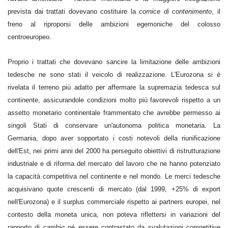
prevista dai trattati dovevano costituire la
cornice di contenimento
, il
freno al riproporsi delle ambizioni egemoniche del colosso
centroeuropeo.
Proprio i trattati che dovevano sancire la limitazione delle ambizioni
tedesche ne sono stati il veicolo di realizzazione. L'Eurozona si è
rivelata il terreno più adatto per affermare la supremazia tedesca sul
continente, assicurandole condizioni molto più favorevoli rispetto a un
assetto monetario continentale frammentato che avrebbe permesso ai
singoli Stati di conservare un'autonoma politica monetaria. La
Germania, dopo aver sopportato i costi notevoli della riunificazione
dell'Est, nei primi anni del 2000 ha perseguito obiettivi di ristrutturazione
industriale e di riforma del mercato del lavoro che ne hanno potenziato
la capacità competitiva nel continente e nel mondo. Le merci tedesche
acquisivano quote crescenti di mercato (dal 1999, +25% di export
nell'Eurozona) e il surplus commerciale rispetto ai partners europei, nel
contesto della moneta unica, non poteva riflettersi in variazioni del
rapporto di cambio né essere contrastato da svalutazioni competitive