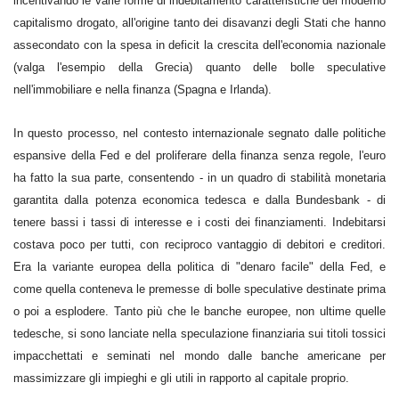
incentivando le varie forme di indebitamento caratteristiche del moderno
capitalismo drogato, all'origine tanto dei disavanzi degli Stati che hanno
assecondato con la spesa in deficit la crescita dell'economia nazionale
(valga l'esempio della Grecia) quanto delle bolle speculative
nell'immobiliare e nella finanza (Spagna e Irlanda).
In questo processo, nel contesto internazionale segnato dalle politiche
espansive della Fed e del proliferare della finanza senza regole, l'euro
ha fatto la sua parte, consentendo - in un quadro di stabilità monetaria
garantita dalla potenza economica tedesca e dalla Bundesbank - di
tenere bassi i tassi di interesse e i costi dei finanziamenti. Indebitarsi
costava poco per tutti, con reciproco vantaggio di debitori e creditori.
Era la variante europea della politica di "denaro facile" della Fed, e
come quella conteneva le premesse di bolle speculative destinate prima
o poi a esplodere. Tanto più che le banche europee, non ultime quelle
tedesche, si sono lanciate nella speculazione finanziaria sui titoli tossici
impacchettati e seminati nel mondo dalle banche americane per
massimizzare gli impieghi e gli utili in rapporto al capitale proprio.