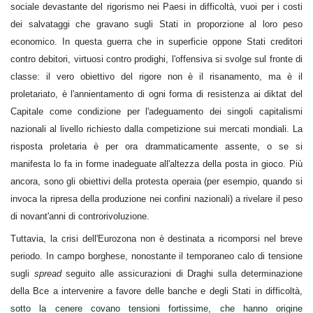
sociale devastante del rigorismo nei Paesi in difficoltà, vuoi per i costi
dei salvataggi che gravano sugli Stati in proporzione al loro peso
economico. In questa guerra che in superficie oppone Stati creditori
contro debitori, virtuosi contro prodighi, l'offensiva si svolge sul fronte di
classe: il vero obiettivo del rigore non è il risanamento, ma è il
proletariato, è l'annientamento di ogni forma di resistenza ai diktat del
Capitale come condizione per l'adeguamento dei singoli capitalismi
nazionali al livello richiesto dalla competizione sui mercati mondiali. La
risposta proletaria è per ora drammaticamente assente, o se si
manifesta lo fa in forme inadeguate all'altezza della posta in gioco. Più
ancora, sono gli obiettivi della protesta operaia (per esempio, quando si
invoca la ripresa della produzione nei confini nazionali) a rivelare il peso
di novant'anni di controrivoluzione.
Tuttavia, la crisi dell'Eurozona non è destinata a ricomporsi nel breve
periodo. In campo borghese, nonostante il temporaneo calo di tensione
sugli
spread
seguito alle assicurazioni di Draghi sulla determinazione
della Bce a intervenire a favore delle banche e degli Stati in difficoltà,
sotto la cenere covano tensioni fortissime, che hanno origine