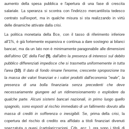
aumento della spesa pubblica e l'apertura di una fase di crescita
salariale. La speranza si scontra con l'indirizzo mercantilista tedesco
centrato sull'export, ma in qualche misura si sta realizzando in virtù
delle dinamiche attivate dalla crisi.
La politica monetaria della Bce, con il tasso di riferimento inferiore
all'1%, è già fortemente espansiva e continua a dare sostegno ai bilanci
bancari, ma da un lato non è minimamente paragonabile alle dimensioni
dell'ultimo QE della Fed
(9)
, dall'altro la presenza di interessi sul debito
pubblico differenziati impedisce che si trasmetta uniformemente in tutta
l'area
(10)
. Il dato di fondo rimane l'enorme, crescente sproporzione tra
la massa dei valori finanziari e i valori prodotti dall'economia "reale", la
presenza di una bolla finanziaria senza precedenti che deve
necessariamente giungere ad un ridimensionamento o esplodere da
qualche parte. Alcuni sistemi bancari nazionali, in primo luogo quello
spagnolo, sono esposti al rischio immediato di un fallimento dovuto alla
massa di crediti in sofferenza o inesigibili.
Se, prima della crisi, la
copertura del rischio di credito era affidato a titoli finanziari divenuti
spazzatuta o quasi (cartolarizzazioni, Cds, ecc..), ora sono i titoli di