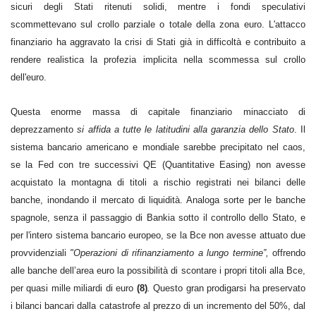
sicuri degli Stati ritenuti solidi, mentre i fondi speculativi
scommettevano sul crollo parziale o totale della zona euro. L'attacco
finanziario ha aggravato la crisi di Stati già in difficoltà e contribuito a
rendere realistica la profezia implicita nella scommessa sul crollo
dell'euro.
Questa enorme massa di capitale finanziario minacciato di
deprezzamento
si affida a tutte le latitudini alla garanzia dello Stato
. Il
sistema bancario americano e mondiale sarebbe precipitato nel caos,
se la Fed con tre successivi QE (Quantitative Easing) non avesse
acquistato la montagna di titoli a rischio registrati nei bilanci delle
banche, inondando il mercato di liquidità. Analoga sorte per le banche
spagnole, senza il passaggio di Bankia sotto il controllo dello Stato, e
per l'intero sistema bancario europeo, se la Bce non avesse attuato due
provvidenziali
"Operazioni di rifinanziamento a lungo termine”,
offrendo
alle banche dell’area euro la possibilità di scontare i propri titoli alla Bce,
per quasi mille miliardi di euro
(8)
.
Questo gran prodigarsi ha preservato
i bilanci bancari dalla catastrofe al prezzo di un incremento del 50%, dal