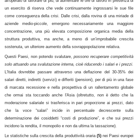
all'operaio di lavorare di più, di aumentare le ore di lavoro in presenza di
un esercito di riserva che vede continuamente ingrossarsi le sue file
come conseguenza della crisi. Dalle crisi, dalla rovina di una miriade di
aziende medio-piccole, emergono necessariamente una maggiore
concentrazione, una più elevata composizione organica media della
struttura produttiva, ma anche, a meno di un’improbabile crescita
sostenuta, un ulteriore aumento della sovrappopolazione relativa.
Questi Paesi, non potendo svalutare,
possono recuperare competitività
solo attuando una svalutazione interna, cioè riducendo i salari e i prezzi.
L'Italia dovrebbe passare attraverso una deflazione del 30-35% dei
salari diretti, indiretti (servizi) e differiti (pensioni), per di più in una fase
di marcata recessione e nella prospettiva di un rallentamento globale
che ormai sta toccando anche l'Asia (oltretutto, non è detto che la
moderazione salariale si trasferisca in pari proporzione ai prezzi, dato
che la voce “salari” incide in percentuale decrescente sulla
determinazione dei cosiddetti “costi di produzione”, e che sui prezzi
incidono la rendita, il monopolio e non da ultima la tassazione).
Le statistiche sulla crescita della produttività oraria
(5)
nei Paesi europei