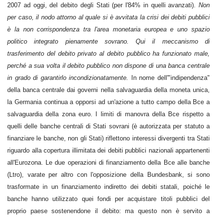
2007 ad oggi, del debito degli Stati (per l'84% in quelli avanzati).
Non
per caso, il nodo attorno al quale si è avvitata la crisi dei debiti pubblici
è la non corrispondenza tra l'area monetaria europea e uno spazio
politico integrato pienamente sovrano. Qui il meccanismo di
trasferimento del debito privato al debito pubblico ha funzionato male,
perché a sua volta il debito pubblico non dispone di una banca centrale
in grado di garantirlo incondizionatamente.
In nome dell'"indipendenza"
della banca centrale dai governi nella salvaguardia della moneta unica,
la Germania continua a opporsi ad un'azione a tutto campo della Bce a
salvaguardia della zona euro. I limiti di manovra della Bce rispetto a
quelli delle banche centrali di Stati sovrani (è autorizzata per statuto a
finanziare le banche, non gli Stati) riflettono interessi divergenti tra Stati
riguardo alla copertura illimitata dei debiti pubblici nazionali appartenenti
all'Eurozona. Le due operazioni di finanziamento della Bce alle banche
(Ltro), varate per altro con l'opposizione della Bundesbank, si sono
trasformate in un finanziamento indiretto dei debiti statali, poiché le
banche hanno utilizzato quei fondi per acquistare titoli pubblici del
proprio paese sostenendone il debito: ma questo non è servito a