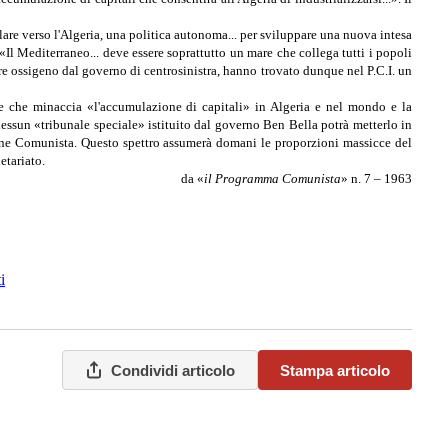
colare verso l'Algeria, una politica autonoma... per sviluppare una nuova intesa
 «Il Mediterraneo... deve essere soprattutto un mare che collega tutti i popoli
iore ossigeno dal governo di centrosinistra, hanno trovato dunque nel P.C.I. un
ante che minaccia «l'accumulazione di capitali» in Algeria e nel mondo e la
 nessun «tribunale speciale» istituito dal governo Ben Bella potrà metterlo in
luzione Comunista. Questo spettro assumerà domani le proporzioni massicce del
etariato.
da «
il Programma Comunista
» n. 7 – 1963
i
Condividi articolo
Stampa articolo