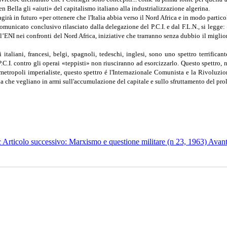
en Bella gli «aiuti» del capitalismo italiano alla industrializzazione algerina.
 agirà in futuro «per ottenere che l'Italia abbia verso il Nord Africa e in modo parti
comunicato conclusivo rilasciato dalla delegazione del P.C.I. e dal F.L.N., si legge:
dell’ENI nei confronti del Nord Africa, iniziative che trarranno senza dubbio il migl
 italiani, francesi, belgi, spagnoli, tedeschi, inglesi, sono uno spettro terrific
 P.C.I. contro gli operai «teppisti» non riusciranno ad esorcizzarlo. Questo spettro,
elle metropoli imperialiste, questo spettro é l'Internazionale Comunista e la Rivo
ella che vegliano in armi sull'accumulazione del capitale e sullo sfruttamento del prol
c
Articolo successivo: Marxismo e questione militare (n 23, 1963)
Avant