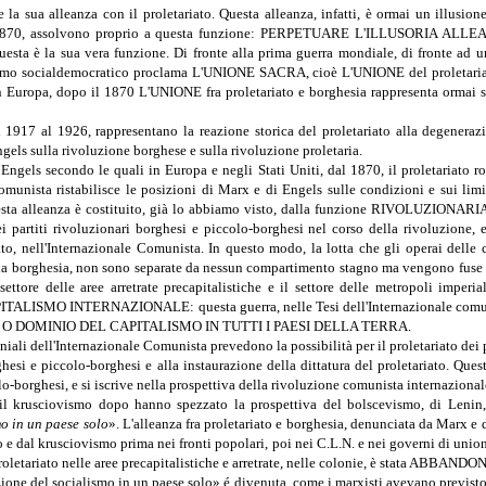
 sua alleanza con il proletariato. Questa alleanza, infatti, è ormai un illusi
il 1870, assolvono proprio a questa funzione: PERPETUARE L'ILLUSOR
 la sua vera funzione. Di fronte alla prima guerra mondiale, di fronte ad un
unismo socialdemocratico proclama L'UNIONE SACRA, cioè L'UNIONE del proletariato
e in Europa, dopo il 1870 L'UNIONE fra proletariato e borghesia rappresenta orma
al 1917 al 1926, rappresentano la reazione storica del proletariato alla degenera
gels sulla rivoluzione borghese e sulla rivoluzione proletaria.
di Engels secondo le quali in Europa e negli Stati Uniti, dal 1870, il proletariat
munista ristabilisce le posizioni di Marx e di Engels sulle condizioni e sui limiti
a alleanza è costituito, già lo abbiamo visto, dalla funzione RIVOLUZIONARIA 
i partiti rivoluzionari borghesi e piccolo-borghesi nel corso della rivoluzione, e 
ato, nell'Internazionale Comunista. In questo modo, la lotta che gli operai delle 
opria borghesia, non sono separate da nessun compartimento stagno ma vengono fuse a
, il settore delle aree arretrate precapitalistiche e il settore delle metropol
ITALISMO INTERNAZIONALE: questa guerra, nelle Tesi dell'Internazionale
 DOMINIO DEL CAPITALISMO IN TUTTI I PAESI DELLA TERRA.
iali dell'Internazionale Comunista prevedono la possibilità per il proletariato dei pae
hesi e piccolo-borghesi e alla instaurazione della dittatura del proletariato. Questa
lo-borghesi, e si iscrive nella prospettiva della rivoluzione comunista internazional
il krusciovismo dopo hanno spezzato la prospettiva del bolscevismo, di Lenin, 
mo in un paese solo
». L'alleanza fra proletariato e borghesia, denunciata da Marx e
 e dal krusciovismo prima nei fronti popolari, poi nei C.L.N. e nei governi di unio
tta del proletariato nelle aree precapitalistiche e arretrate, nelle colonie, è s
a «costruzione del socialismo in un paese solo» é divenuta, come i marxisti avevano