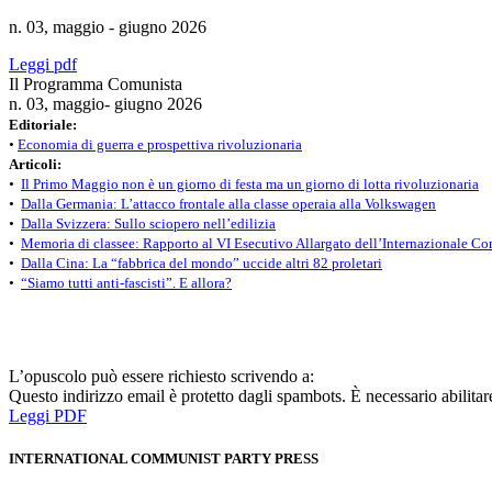
n. 03, maggio - giugno 2026
Leggi pdf
Il Programma Comunista
n. 03, maggio- giugno 2026
Editoriale:
•
Economia di guerra e prospettiva rivoluzionaria
Articoli:
•
Il Primo Maggio non è un giorno di festa ma un giorno di lotta rivoluzionaria
•
Dalla Germania: L’attacco frontale alla classe operaia alla Volkswagen
•
Dalla Svizzera: Sullo sciopero nell’edilizia
•
Memoria di classee: Rapporto al VI Esecutivo Allargato dell’Internazionale Co
•
Dalla Cina: La “fabbrica del mondo” uccide altri 82 proletari
•
“Siamo tutti anti-fascisti”. E allora?
L’opuscolo può essere richiesto scrivendo a:
Questo indirizzo email è protetto dagli spambots. È necessario abilitar
Leggi PDF
INTERNATIONAL COMMUNIST PARTY PRESS