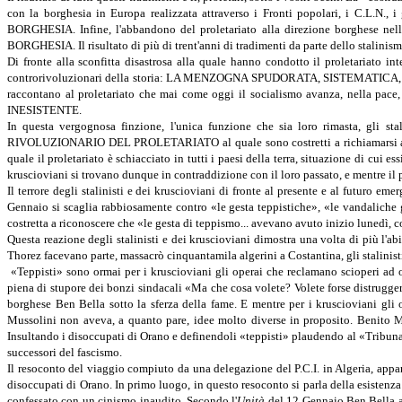
con la borghesia in Europa realizzata attraverso i Fronti popolari, i C.L.
BORGHESIA. Infine, l'abbandono del proletariato alla direzione borghese
BORGHESIA. Il risultato di più di trent'anni di tradimenti da parte dello
Di fronte alla sconfitta disastrosa alla quale hanno condotto il proletariato inte
controrivoluzionari della storia: LA MENZOGNA SPUDORATA, SISTEMATICA, COSCIENTE
raccontano al proletariato che mai come oggi il socialismo avanza, nella pa
INESISTENTE.
In questa vergognosa finzione, l'unica funzione che sia loro rimasta, gli st
RIVOLUZIONARIO DEL PROLETARIATO al quale sono costretti a richiamarsi a
quale il proletariato è schiacciato in tutti i paesi della terra, situazione d
kruscioviani si trovano dunque in contraddizione con il loro passato, e mentre il pre
Il terrore degli stalinisti e dei kruscioviani di fronte al presente e al futuro e
Gennaio si scaglia rabbiosamente contro «le gesta teppistiche», «le vandaliche g
costretta a riconoscere che «le gesta di teppismo... avevano avuto inizio lunedì, co
Questa reazione degli stalinisti e dei kruscioviani dimostra una volta di più l'
Thorez facevano parte, massacrò cinquantamila algerini a Costantina, gli stalinisti
«Teppisti» sono ormai per i kruscioviani gli operai che reclamano scioperi ad o
piena di stupore dei bonzi sindacali «Ma che cosa volete? Volete forse distrugge
borghese Ben Bella sotto la sferza della fame. E mentre per i kruscioviani gli o
Mussolini non aveva, a quanto pare, idee molto diverse in proposito. Benito Mus
Insultando i disoccupati di Orano e definendoli «teppisti» plaudendo al «Tribunale
successori del fascismo.
Il resoconto del viaggio compiuto da una delegazione del P.C.I. in Algeria, appar
disoccupati di Orano. In primo luogo, in questo resoconto si parla della esistenz
confessato con un cinismo inaudito. Secondo l'
Unità
del 12 Gennaio Ben Bella avr