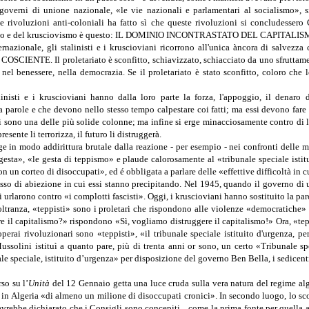
N., i governi di unione nazionale, «le vie nazionali e parlamentari al socia
 nelle rivoluzioni anti-coloniali ha fatto sì che queste rivoluzioni si c
 stalinismo e del krusciovismo è questo: IL DOMINIO INCONTRASTATO DEL CAPITA
rnazionale, gli stalinisti e i kruscioviani ricorrono all'unica àncora di salvezza 
. Il proletariato è sconfitto, schiavizzato, schiacciato da uno sfruttamento bes
ce, nel benessere, nella democrazia. Se il proletariato è stato sconfitto, c
alinisti e i kruscioviani hanno dalla loro parte la forza, l'appoggio, il dena
 parole e che devono nello stesso tempo calpestare coi fatti; ma essi dev
i cui essi sono una delle più solide colonne; ma infine si erge minacciosamente 
sente li terrorizza, il futuro li distruggerà.
merge in modo addirittura brutale dalla reazione - per esempio - nei confronti dell
esta», «le gesta di teppismo» e plaude calorosamente al «tribunale speciale istitu
n un corteo di disoccupati», ed é obbligata a parlare delle «effettive difficoltà in c
abisso di abiezione in cui essi stanno precipitando. Nel 1945, quando il governo di
 urlarono contro «i complotti fascisti». Oggi, i kruscioviani hanno sostituito la par
ltranza, «teppisti» sono i proletari che rispondono alle violenze «democratiche» 
re il capitalismo?» rispondono «Sì, vogliamo distruggere il capitalismo!» Ora, «te
perai rivoluzionari sono «teppisti», «il tribunale speciale istituito d'urgenza, 
solini istituì a quanto pare, più di trenta anni or sono, un certo «Tribunale sp
 speciale, istituito d’urgenza» per disposizione del governo Ben Bella, i sedicenti
so su l’
Unità
del 12 Gennaio getta una luce cruda sulla vera natura del regime al
a in Algeria «di almeno un milione di disoccupati cronici». In secondo luogo, lo s
ebbe dichiarato che i Consigli sono concepiti... come la prima fonte per quella accu