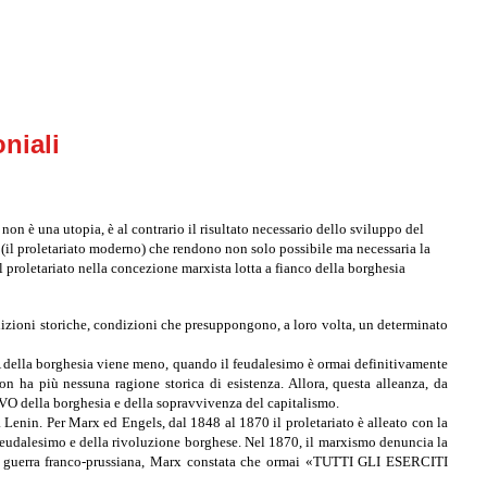
niali
non è una utopia, è al contrario il risultato necessario dello sviluppo del
e (il proletariato moderno) che rendono non solo possibile ma necessaria la
 proletariato nella concezione marxista lotta a fianco della borghesia
izioni storiche, condizioni che presuppongono, a loro volta, un determinato
della borghesia viene meno, quando il feudalesimo è ormai definitivamente
a più nessuna ragione storica di esistenza. Allora, questa alleanza, da
O della borghesia e della sopravvivenza del capitalismo.
Lenin. Per Marx ed Engels, dal 1848 al 1870 il proletariato è alleato con la
l feudalesimo e della rivoluzione borghese. Nel 1870, il marxismo denuncia la
della guerra franco-prussiana, Marx constata che ormai «TUTTI GLI ESERCITI