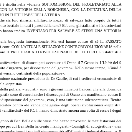
lismo», si è risolta nella violenta SOTTOMISSIONE DEL PROLETARIATO ALLA
oncludessero CON LA VITTORIA DELLA BORGHESIA, CON LA DITTATURA DELLA
LISMO IN TUTTI I PAESI DELLA TERRA.
che sia loro rimasta, all'illusorio mezzo di salvezza fatto proprio da tutti i
tiale in tutti i paesi della terra? Ebbene, gli stalinisti e i kruscioviani
oloro che lo hanno tradito INVENTANO PER SALVARE SE STESSI UNA VITTORIA
ro della borghesia internazionale. Ma essi hanno contro di sé IL PASSATO
ono fare i conti CON L'ATTUALE SITUAZIONE CONTRORIVOLUZIONARIA nella
contro di loro IL PROLETARIATO RIVOLUZIONARIO DEL FUTURO. Gli stalinisti e
e manifestazioni di disoccupati avvenute ad Orano il 7 Gennaio. L'
Unità
del 9
ito d'urgenza, per disposizione del governo». Nello stesso tempo, l'
Unità
è
ui versano certi strati della popolazione».
 unione nazionale presieduto da De Gaulle, di cui i sedicenti «comunisti» di
ola «teppista».
della polizia, «teppisti» sono i giovani minatori francesi che alla domanda
ppisti» sono divenuti anche i disoccupati di Orano che manifestano contro il
per disposizione del governo», esso, è una istituzione «democratica». Benito
eciale» contro «le vandaliche gesta» degli operai rivoluzionari «teppisti».
 «antifascisti» del P.C.I. hanno dimostrato ancora una volta di essere i degni
gerino di Ben Bella e sulle cause che hanno provocato le manifestazioni dei
copo per cui Ben Bella ha creato i famigerati «Consigli di autogestione» vien
mulazione di capitali che consentirà all'Algeria di industrializzarsi...». Il