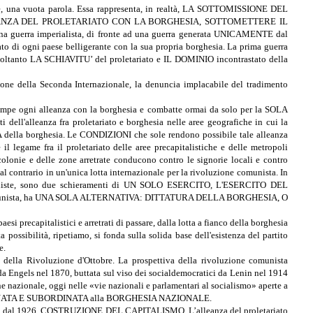
one, una vuota parola. Essa rappresenta, in realtà, LA SOTTOMISSIONE DEL
IA ALLEANZA DEL PROLETARIATO CON LA BORGHESIA, SOTTOMETTERE IL
a guerra imperialista, di fronte ad una guerra generata UNICAMENTE dal
 di ogni paese belligerante con la sua propria borghesia. La prima guerra
i soltanto LA SCHIAVITU’ del proletariato e IL DOMINIO incontrastato della
zione della Seconda Internazionale, la denuncia implacabile del tradimento
o rompe ogni alleanza con la borghesia e combatte ormai da solo per la SOLA
 dell'alleanza fra proletariato e borghesia nelle aree geografiche in cui la
della borghesia. Le CONDIZIONI che sole rendono possibile tale alleanza
il legame fra il proletariato delle aree precapitalistiche e delle metropoli
colonie e delle zone arretrate conducono contro le signorie locali e contro
l contrario in un'unica lotta internazionale per la rivoluzione comunista. In
i imperialiste, sono due schieramenti di UN SOLO ESERCITO, L'ESERCITO DEL
 comunista, ha UNA SOLA ALTERNATIVA: DITTATURA DELLA BORGHESIA, O
si precapitalistici e arretrati di passare, dalla lotta a fianco della borghesia
 possibilità, ripetiamo, si fonda sulla solida base dell'esistenza del partito
e.
della Rivoluzione d'Ottobre. La prospettiva della rivoluzione comunista
 da Engels nel 1870, buttata sul viso dei socialdemocratici da Lenin nel 1914
ne nazionale, oggi nelle «vie nazionali e parlamentari al socialismo» aperte a
tata ABBANDONATA E SUBORDINATA alla BORGHESIA NAZIONALE.
 previsto dal 1926, COSTRUZIONE DEL CAPITALISMO. L’alleanza del proletariato