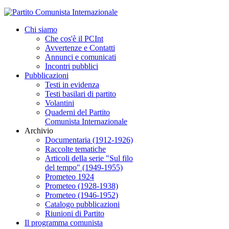
Chi siamo
Che cos'è il PCInt
Avvertenze e Contatti
Annunci e comunicati
Incontri pubblici
Pubblicazioni
Testi in evidenza
Testi basilari di partito
Volantini
Quaderni del Partito
Comunista Internazionale
Archivio
Documentaria (1912-1926)
Raccolte tematiche
Articoli della serie "Sul filo
del tempo" (1949-1955)
Prometeo 1924
Prometeo (1928-1938)
Prometeo (1946-1952)
Catalogo pubblicazioni
Riunioni di Partito
Il programma comunista