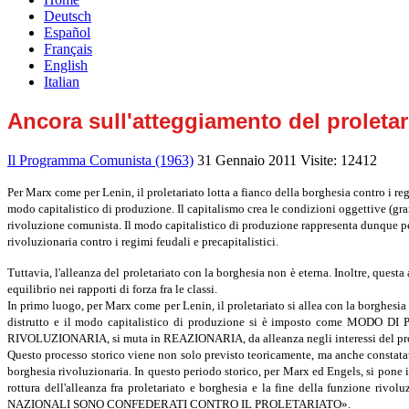
Deutsch
Español
Français
English
Italian
Ancora sull'atteggiamento del proletari
Il Programma Comunista (1963)
31 Gennaio 2011
Visite: 12412
Per Marx come per Lenin, il proletariato lotta a fianco della borghesia contro i reg
modo capitalistico di produzione. Il capitalismo crea le condizioni oggettive (gra
rivoluzione comunista. Il modo capitalistico di produzione rappresenta dunque per
rivoluzionaria contro i regimi feudali e precapitalistici.
Tuttavia, l'alleanza del proletariato con la borghesia non è eterna. Inoltre, quest
equilibrio nei rapporti di forza fra le classi.
In primo luogo, per Marx come per Lenin, il proletariato si allea con la borg
distrutto e il modo capitalistico di produzione si è imposto come MODO DI P
RIVOLUZIONARIA, si muta in REAZIONARIA, da alleanza negli interessi del prolet
Questo processo storico viene non solo previsto teoricamente, ma anche constatat
borghesia rivoluzionaria. In questo periodo storico, per Marx ed Engels, si pone 
rottura dell'alleanza fra proletariato e borghesia e la fine della funzione ri
NAZIONALI SONO CONFEDERATI CONTRO IL PROLETARIATO».