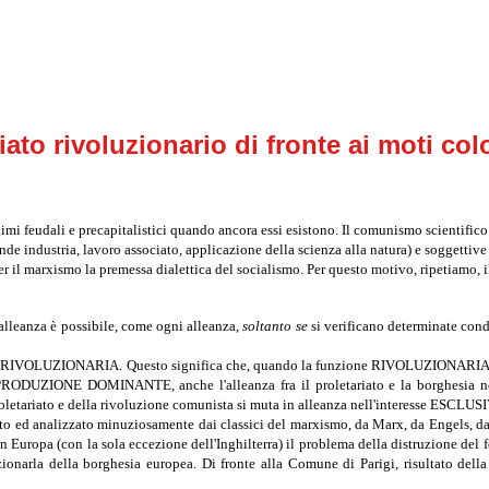
ato rivoluzionario di fronte ai moti colo
imi feudali e precapitalistici quando ancora essi esistono. Il comunismo scientifico 
nde industria, lavoro associato, applicazione della scienza alla natura) e soggettiv
 il marxismo la premessa dialettica del socialismo. Per questo motivo, ripetiamo, il
a alleanza è possibile, come ogni alleanza,
soltanto se
si verificano determinate cond
hesia RIVOLUZIONARIA. Questo significa che, quando la funzione RIVOLUZIONARIA 
RODUZIONE DOMINANTE, anche l'alleanza fra il proletariato e la borghesia non h
ariato e della rivoluzione comunista si muta in alleanza nell'interesse ESCLUSIV
o ed analizzato minuziosamente dai classici del marxismo, da Marx, da Engels, da 
in Europa (con la sola eccezione dell'Inghilterra) il problema della distruzione de
voluzionarla della borghesia europea. Di fronte alla Comune di Parigi, risultato 