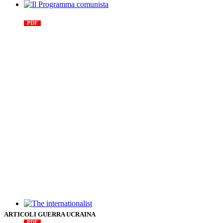
Il Programma comunista
PDF
n. 03, 2026
The internationalist
ARTICOLI GUERRA UCRAINA
PDF
n
.12
, 2026