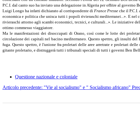
P.C.I. dal canto suo ha inviato una delegazione in Algeria per offrire al governo B
Luigi Longo ha infatti dichiarato al corrispondente di
France Presse
che il P.C.I.
economica e politica che unisca tutti i popoli rivieraschi mediterranei...». E nel 
rivieraschi attorno agli scambi economici, tecnici, e culturali...». Le iniziative 
ottimo commesso viaggiatore.
Ma le manifestazioni dei disoccupati di Orano, così come le lotte dei proletari
circolazione dei capitali nel bacino mediterraneo. Questo spettro, gli insulti del
fuga. Questo spettro, è l'unione fra proletari delle aree arretrate e proletari d
gitante proletario, e distruggerà tutti i tribunali speciali di tutti i governi Ben B
Questione nazionale e coloniale
Articolo precedente: "Vie al socialismo" e " Socialismo africano"
Pre