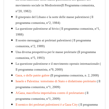
movimento sociale in Medioriente(Il Programma comunista,
1917-2017 Ieri Oggi Domani
n°20, 1982)
Il ginepraio del Libano e la sorte delle masse palestinesi ( Il
Quaderno n°9
PDF
programma comunista, n°2, 1984)
La questione palestinese al bivio ( Il programma comunista, n°1,
1988)
Il nostro messaggio ai proletari palestinesi ( Il programma
comunista, n°2, 1989)
Una diversa prospettiva per le masse proletarie (Il programma
comunista, n°5, 1993)
La questione palestinese e il movimento operaio internazionale (
Il programma comunista, n°9, 2000)
Gaza, o delle patrie galere
(Il programma comunista, n. 2, 2008)
Israele e Palestina: terrorismo di Stato e disfattismo proletario
( Il
programma comunista, n°1, 2009)
A Gaza, macelleria imperialista contro il proletariato
( Il
programma comunista, n°1, 2009)
Il nemico dei proletari palestinesi è a Gaza City
( Il programma
Per la difesa intransigente