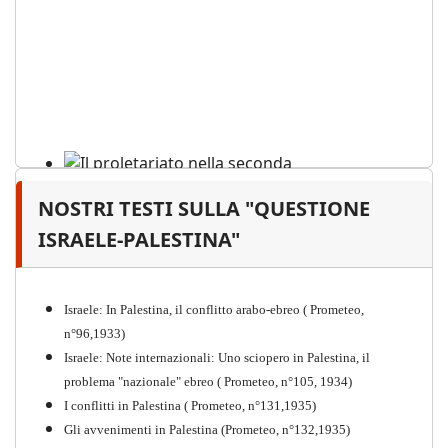
NOSTRI TESTI SULLA "QUESTIONE
Il proletariato nella seconda
guerra mondiale e nella
ISRAELE-PALESTINA"
"Resistenza" antifascista
PDF
Quaderno n°4 (nuova edizione 2021)
Israele: In Palestina, il conflitto arabo-ebreo ( Prometeo,
n°96,1933)
Israele: Note internazionali: Uno sciopero in Palestina, il
problema "nazionale" ebreo ( Prometeo, n°105, 1934)
I conflitti in Palestina ( Prometeo, n°131,1935)
Gli avvenimenti in Palestina (Prometeo, n°132,1935)