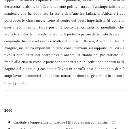
decrescita" e altri temi più strettamente politici tra cui "l'antimperialismo di
maniera", che ha dominato la scena dall'America latina, all'Africa e i cui
portavoce, le classi medie, sono al centro dei paesi imperialisti. Al cuore di
questi lavori teorici, trova posto il Corso del capitalismo mondiale, che
segue lo studio dei precedenti lavori di partito a partire della metà degli anni
cinquanta. Insieme ad esso i risvolti delle crisi in Russia, Argentina, Usa. A
margine, ma molto importanti alcune considerazioni sul rapporto tra "crisi e
rivoluzione" tratte dai nostri testi e ancora "il ritardo del proletariato" di
fronte alla crisi in corso. A parte sono riportati alcuni scritti non apparsi nelle
pagine del giornale (i cosiddetti "lavori in corso"), basi di appoggio di più
ampi lavori economici del partito, trattati in riunioni generali o in incontri
interregionali.
2000
Capitale a temperatura di fusione I (Il Programma comunista, n°1)