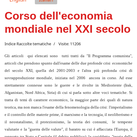
Corso dell'economia
mondiale nel XXI secolo
Indice Raccolte tematiche
Visite: 11206
Gli articoli qui elencati sono tutti tratti da "Il Programma comunista",
articoli che prendono spunto dall'esame delle due profonde crisi economiche
del secolo XXI, quella del 2001-2003 e l'altra più profonda crisi di
sovrapproduzione mondiale, iniziata nel 2006 ancora in corso. Ad esse
strettamente connesse sono le guerre e le rivolte in Medioriente (Irak,
Afganistan, Nord Africa, Siria) di cui si parla sotto altre voci tematiche. Si
tratta di temi di carattere economico, la maggior parte dei quali di natura
teorica, ma non manca l'esame della fenomenologia della crisi: l'imperialismo
e il controllo delle materie prime, il marxismo e la tecnogia, il neoliberismo e
il neostatalismo, il protezionismo, la teoria dei consumi, le tempeste
valutarie
e la "guerra delle valute",
il baratro su cui è affacciata l'Europa, il
rapporto tra Stato e Capitale (il debito pubblico), la cosiddetta "teoria della