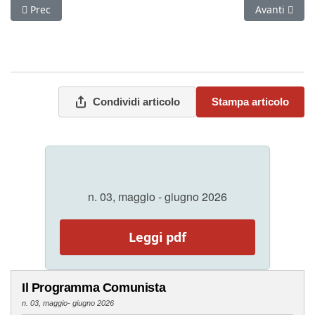
Articolo precedente: Riformismo e terrorismo
Articolo suc
Prec
Avanti
Condividi articolo
Stampa articolo
n. 03, maggio - giugno 2026
Leggi pdf
Il Programma Comunista
n. 03, maggio- giugno 2026