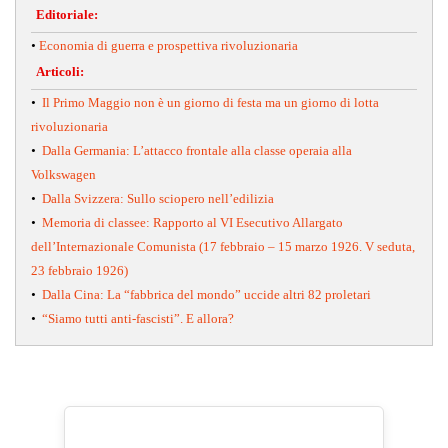
Editoriale:
•
Economia di guerra e prospettiva rivoluzionaria
Articoli:
•
Il Primo Maggio non è un giorno di festa ma un giorno di lotta
rivoluzionaria
•
Dalla Germania: L’attacco frontale alla classe operaia alla
Volkswagen
•
Dalla Svizzera: Sullo sciopero nell’edilizia
•
Memoria di classee: Rapporto al VI Esecutivo Allargato
dell’Internazionale Comunista (17 febbraio – 15 marzo 1926. V seduta,
23 febbraio 1926)
•
Dalla Cina: La “fabbrica del mondo” uccide altri 82 proletari
•
“Siamo tutti anti-fascisti”. E allora?