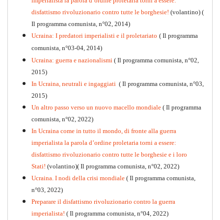
imperialista la parola d’ordine proletaria torni a essere:
disfattismo rivoluzionario contro tutte le borghesie!
(volantino)
(
Il programma comunista, n°02, 2014)
Ucraina: I predatori imperialisti e il proletariato
( Il programma
comunista, n°03-04, 2014)
Ucraina: guerra e nazionalismi
( Il programma comunista, n°02,
2015)
In Ucraina, neutrali e ingaggiati
( Il programma comunista, n°03,
2015)
Un altro passo verso un nuovo macello mondiale
( Il programma
Kommunistisches Programm
comunista, n°02, 2022)
PDF
n°10 - 2026
In Ucraina come in tutto il mondo, di fronte alla guerra
imperialista la parola d’ordine proletaria torni a essere:
disfattismo rivoluzionario contro tutte le borghesie e i loro
Stati!
(volantino)( Il programma comunista, n°02, 2022)
Ucraina. I nodi della crisi mondiale
( Il programma comunista,
n°03, 2022)
Preparare il disfattismo rivoluzionario contro la guerra
imperialista!
( Il programma comunista, n°04, 2022)