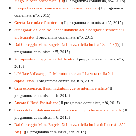
lungo "blocco economico" (II)
( Il programma comunista, n°4, 2015)
Europa fra crisi economica e tensioni internazionali
( Il programma
comunista, n°5, 2015)
Grecia: la corda e l'impiccato
( Il programma comunista, n°5, 2015)
Strangolati dal debito:L'indebitamneto della borghesia schiaccia il
proletariato
( Il programma comunista, n°5, 2015)
Dal Carteggio Marx-Engels: Nel mezzo della bufera 1856-'58(I)
( Il
programma comunista, n°5, 2015)
A proposito di pagamenti del debito
( Il programma comunista, n°5,
2015)
L'"Affare Volkswagen" -Marmitte truccate? La vera truffa è il
capitalismo
( Il programma comunista, n°6, 2015)
Crisi economica, flussi migratori, guerre interimperialiste
( Il
programma comunista, n°6, 2015)
Ancora il Nord-Est italiano
( Il programma comunista, n°6, 2015)
Corso del capitalismo mondiale e crisi- La produzione industriale
( Il
programma comunista, n°6, 2015)
Dal Carteggio Marx-Engels- Nel mezzo della bufera della crisi 1856-
'58 (II)
( Il programma comunista, n°6, 2015)