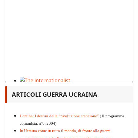
The internationalist
ARTICOLI GUERRA UCRAINA
PDF
n
.12
, 2026
Ucraina: I destini della “rivoluzione arancione”
( Il programma
comunista, n°6, 2004)
In Ucraina come in tutto il mondo, di fronte alla guerra