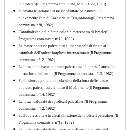
in proletari(Il Programma comunista, n°20-21-22, 1979).
In rivolta le indomabili masse sfruttate palestinesi ( E'
nuovamente l'ora di Gaza e della Cisgiordania)(Il Programma
comunista, n°8, 1982)
Cannibalismo dello Stato colonialmercenario di Israele(Il
Perchè la Russia non era
Programma comunista, n°12, 1982)
comunista
Le masse oppresse palestinesi e libanesi sole di fronte ai
PDF
Quaderno n°10
cannibali dell'ordine borghese internazionale(Il Programma
comunista, n°12, 1982)
La lotta delle masse oppresse palestinesi e libanesi è anche la
nostra lotta- volantino(Il Programma comunista, n°13, 1982)
Per lo sbocco proletario e classista della lotta delle masse
oppresse palestinesi e di tutto il Medioriente(Il Programma
comunista, n°14, 1982)
La lotta nazionale dei proletari palestinesi(Il Programma
comunista, n°12, 1982)
Sull'oppressione e la discriminazione dei proletari palestinesi(Il
Programma comunista, n°19, 1982)
La lotta nazionale delle masse palerstinesi nel quadro del